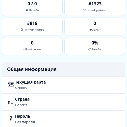
0 / 0
#1323
👥 Онлайн
🏆 Общий рейтинг
#818
0
🏆 Рейтинг по игре
❤️ Лайки
0
0%
⭐ В избранном
⏱ Аптайм
Общая информация
Текущая карта
🗺
$2000$
Страна
ru
Россия
Пароль
🔒
Без пароля