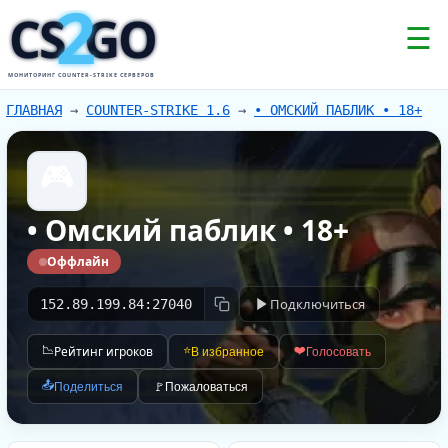
2
CS
GO
☰
МОНИТОРИНГ COUNTER-STRIKE СЕРВЕРОВ
ГЛАВНАЯ
→
COUNTER-STRIKE 1.6
→
• ОМСКИЙ ПАБЛИК • 18+
🎮
• Омский паблик • 18+
Оффлайн
Подключиться
152.89.199.84:27040
📉
Рейтинг игроков
⭐
❤️
В избранное
Голосовать
📤
Поделиться
🚩
Пожаловаться