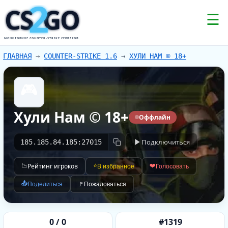
2
CS
GO
☰
МОНИТОРИНГ COUNTER-STRIKE СЕРВЕРОВ
ГЛАВНАЯ
→
COUNTER-STRIKE 1.6
→
ХУЛИ НАМ © 18+
🎮
Хули Нам © 18+
Оффлайн
Подключиться
185.185.84.185:27015
📉
Рейтинг игроков
⭐
❤️
В избранное
Голосовать
📤
Поделиться
🚩
Пожаловаться
0 / 0
#1319