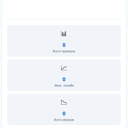
📊
0
Всего проверок
📈
0
Макс. онлайн
📉
0
Всего игроков