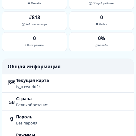
👥 Онлайн
🏆 Общий рейтинг
#818
0
🏆 Рейтинг по игре
❤️ Лайки
0
0%
⭐ В избранном
⏱ Аптайм
Общая информация
Текущая карта
🗺
fy_iceworld2k
Страна
gb
Великобритания
Пароль
🔒
Без пароля
Режимы