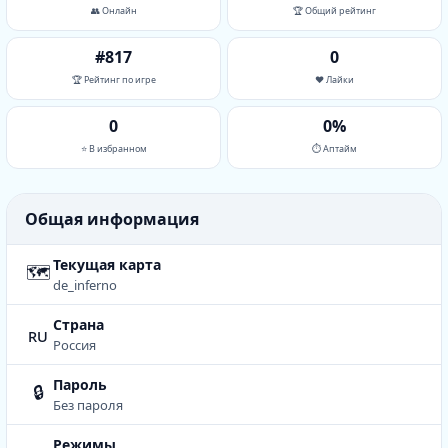
👥 Онлайн
🏆 Общий рейтинг
#817
0
🏆 Рейтинг по игре
❤️ Лайки
0
0%
⭐ В избранном
⏱ Аптайм
Общая информация
Текущая карта
🗺
de_inferno
Страна
ru
Россия
Пароль
🔒
Без пароля
Режимы