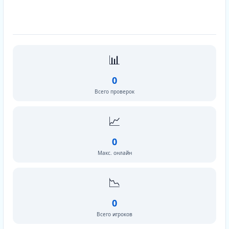
📊
0
Всего проверок
📈
0
Макс. онлайн
📉
0
Всего игроков