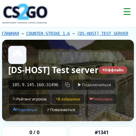
2
CS
GO
☰
МОНИТОРИНГ COUNTER-STRIKE СЕРВЕРОВ
ГЛАВНАЯ
→
COUNTER-STRIKE 1.6
→
[DS-HOST] TEST SERVER
🎮
[DS-HOST] Test server
Оффлайн
Подключиться
185.9.145.160:31496
📉
Рейтинг игроков
⭐
❤️
В избранное
Голосовать
📤
Поделиться
🚩
Пожаловаться
0 / 0
#1341