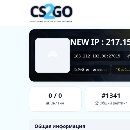
2
CS
GO
МОНИТОРИНГ COUNTER-STRIKE СЕРВЕРОВ
NEW IP : 217.1
🎮
188.212.102.90:27015
📉
Рейтинг игроков
⭐
В избр
0 / 0
#1341
👥 Онлайн
🏆 Общий рейтинг
Общая информация