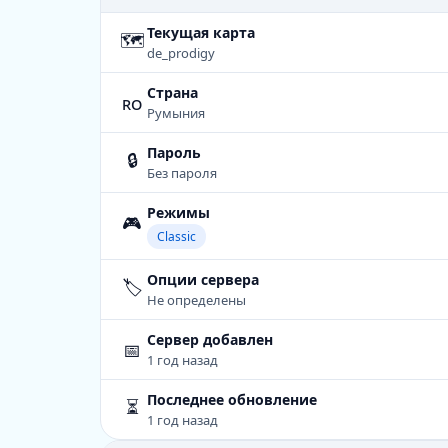
Текущая карта
🗺
de_prodigy
Страна
ro
Румыния
Пароль
🔒
Без пароля
Режимы
🎮
Classic
Опции сервера
🏷️
Не определены
Сервер добавлен
📅
1 год назад
Последнее обновление
⏳
1 год назад