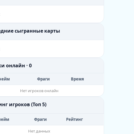
х
ледние сыгранные карты
х
ки онлайн · 0
нейм
Фраги
Время
Нет игроков онлайн
инг игроков (Топ 5)
нейм
Фраги
Рейтинг
Нет данных