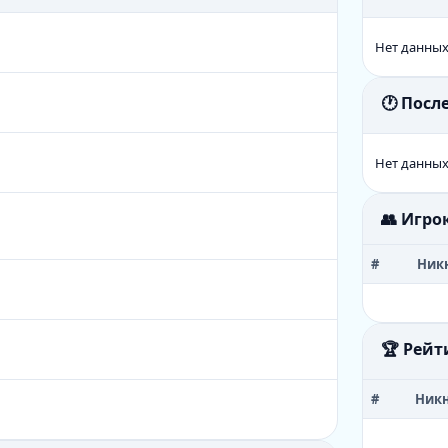
Нет данны
🕐 Пос
Нет данны
👥 Игро
#
Ник
🏆 Рейт
#
Ник