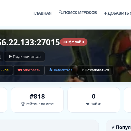
🔍 ПОИСК ИГРОКОВ
ГЛАВНАЯ
➕ ДОБАВИТЬ 
56.22.133:27015
Оффлайн
Подключиться
❤️
📤
анное
Голосовать
Поделиться
🚩
Пожаловаться
#818
0
🏆 Рейтинг по игре
❤️ Лайки
⭐ Попу