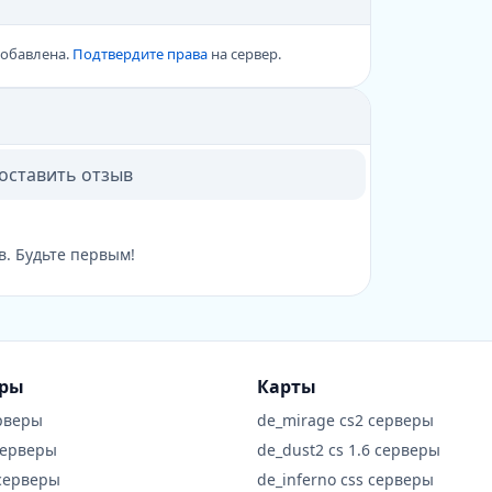
добавлена.
Подтвердите права
на сервер.
 оставить отзыв
в. Будьте первым!
еры
Карты
рверы
de_mirage cs2 серверы
серверы
de_dust2 cs 1.6 серверы
 серверы
de_inferno css серверы