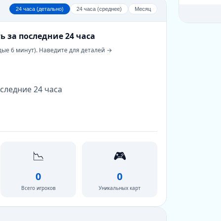
24 часа (детально)
24 часа (среднее)
Месяц
ь за последние 24 часа
дые 6 минут). Наведите для деталей →
следние 24 часа
📉
🎮
0
0
Всего игроков
Уникальных карт