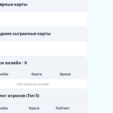
лярные карты
х
ледние сыгранные карты
х
ки онлайн · 0
нейм
Фраги
Время
Нет игроков онлайн
инг игроков (Топ 5)
нейм
Фраги
Рейтинг