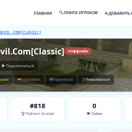
🔍 ПОИСК ИГРОКОВ
ГЛАВНАЯ
➕ ДОБАВИТЬ 
DEVIL.COM[CLASSIC]
vil.Com[Classic]
Оффлайн
Подключиться
❤️
📤
анное
Голосовать
Поделиться
🚩
Пожаловаться
#818
0
🏆 Рейтинг по игре
❤️ Лайки