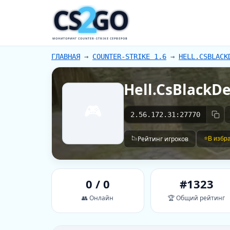
2
CS
GO
МОНИТОРИНГ COUNTER-STRIKE СЕРВЕРОВ
ГЛАВНАЯ
→
COUNTER-STRIKE 1.6
→
HELL.CSBLACK
Hell.CsBlackDe
🎮
2.56.172.31:27770
📉
Рейтинг игроков
⭐
В избр
0 / 0
#1323
👥 Онлайн
🏆 Общий рейтинг