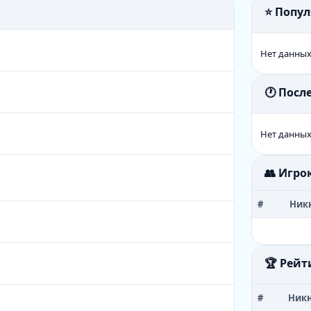
⭐ Попу
Нет данны
🕐 Пос
Нет данны
👥 Игро
#
Ник
🏆 Рейт
#
Ник