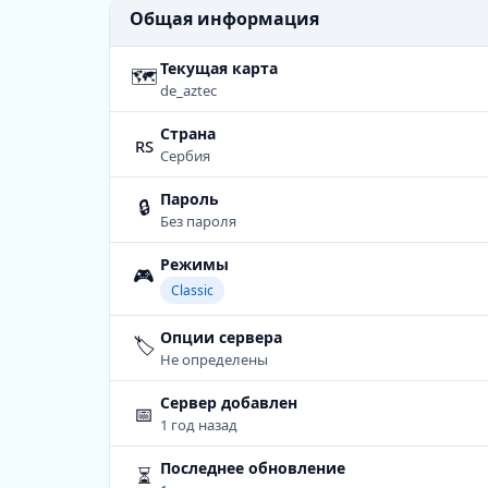
Общая информация
Текущая карта
🗺
de_aztec
Страна
rs
Сербия
Пароль
🔒
Без пароля
Режимы
🎮
Classic
Опции сервера
🏷️
Не определены
Сервер добавлен
📅
1 год назад
Последнее обновление
⏳