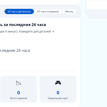
24 часа (детально)
24 часа (среднее)
Месяц
ь за последние 24 часа
дые 6 минут). Наведите для деталей →
следние 24 часа
📉
🎮
0
0
Всего игроков
Уникальных карт