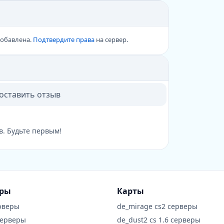
добавлена.
Подтвердите права
на сервер.
 оставить отзыв
в. Будьте первым!
еры
Карты
рверы
de_mirage cs2 серверы
серверы
de_dust2 cs 1.6 серверы