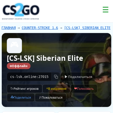
2
CS
GO
☰
МОНИТОРИНГ COUNTER-STRIKE СЕРВЕРОВ
ГЛАВНАЯ
→
COUNTER-STRIKE 1.6
→
[CS-LSK] SIBERIAN ELITE
🎮
[CS-LSK] Siberian Elite
Оффлайн
Подключиться
cs-lsk.online:27015
📉
Рейтинг игроков
⭐
❤️
В избранное
Голосовать
📤
Поделиться
🚩
Пожаловаться