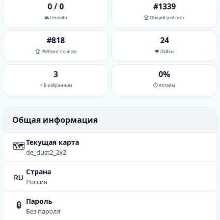
0 / 0
#1339
👥 Онлайн
🏆 Общий рейтинг
#818
24
🏆 Рейтинг по игре
❤️ Лайки
3
0%
⭐ В избранном
⏱ Аптайм
Общая информация
Текущая карта
🗺
de_dust2_2x2
Страна
ru
Россия
Пароль
🔒
Без пароля