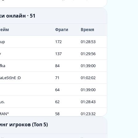
ки онлайн · 51
нейм
Фраги
Время
Iup
172
01:28:53
y
137
01:29:56
fka
84
01:39:00
aLeStInE :D
71
01:02:02
64
01:39:00
us.
62
01:28:43
TMAN°
58
01:23:32
инг игроков (Топ 5)
ОлОгИнЯ_89
56
01:26:51
Dr. Άﻦδαλυд
34
00:35:51