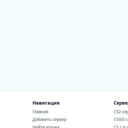
Навигация
Серв
Главная
CS2 се
Добавить сервер
CSGO 
Найти игрока
CS 1.6