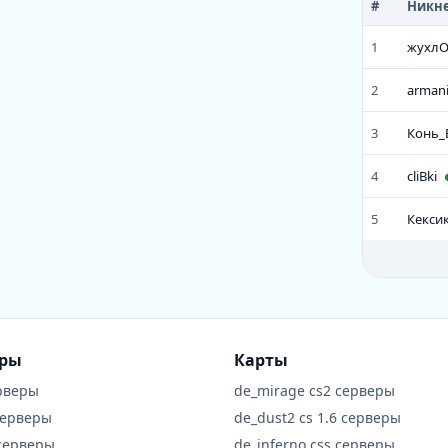
#
Никн
10
Дроч
1
жухлO
11
Куни
2
arman
12
Iriska
3
Конь_
13
Ноэл
4
cliBki
14
воло
5
Кекси
15
RUST
16
Полт
17
___T
18
LaCr
еры
Карты
19
Kysa
рверы
de_mirage cs2 серверы
серверы
de_dust2 cs 1.6 серверы
20
✨Zlo
 серверы
de_inferno css серверы