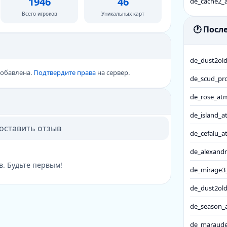
1946
46
de_cache2_a
Всего игроков
Уникальных карт
🕐 Пос
de_dust2old
добавлена.
Подтвердите права
на сервер.
de_scud_pro
de_rose_atm
de_island_a
 оставить отзыв
de_cefalu_a
de_alexandr
в. Будьте первым!
de_mirage3
de_dust2old
de_season_a
de_maraude