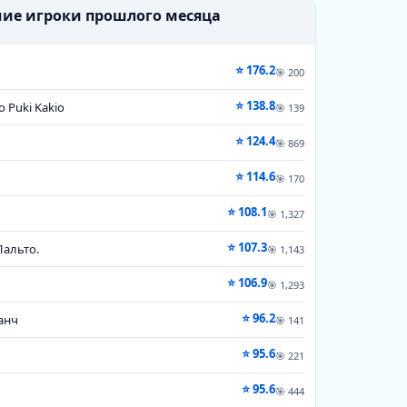
шие игроки прошлого месяца
⭐ 176.2
🎯 200
⭐ 138.8
o Puki Kakio
🎯 139
⭐ 124.4
🎯 869
⭐ 114.6
🎯 170
⭐ 108.1
🎯 1,327
⭐ 107.3
Пальто.
🎯 1,143
⭐ 106.9
🎯 1,293
⭐ 96.2
анч
🎯 141
⭐ 95.6
🎯 221
⭐ 95.6
t
🎯 444