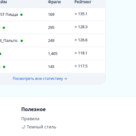
ейм
Фраги
Рейтинг
еслав
26
00:21:05
⭐ 135.1
ST Пицца
169
●
мётчик
16
00:11:13
⭐ 128.3
i
295
●
15
00:23:26
⭐ 126.6
В_Пальто.
249
●
ь
15
00:22:50
⭐ 118.1
1,405
●
дя ураган
14
00:30:08
⭐ 117.5
к
145
●
AM
13
01:38:58
Посмотреть всю статистику →
осАртема
12
00:10:37
AMERLAN___MUTE
11
00:54:42
iM
9
00:15:28
Полезное
do
7
00:08:30
Правила
🌙 Темный стиль
й Zаяцᶫ✨
6
00:07:10