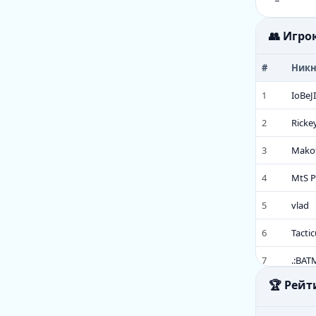
👥 Игро
#
Ник
1
IoBeJ
2
Ricke
3
Mako
4
MtS P
5
vlad
6
Tactic
7
.:BA
🏆 Рейт
8
SуЕт
9