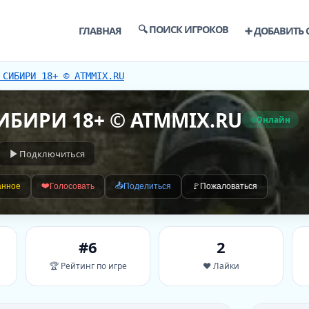
🔍 ПОИСК ИГРОКОВ
ГЛАВНАЯ
➕ ДОБАВИТЬ 
 СИБИРИ 18+ © ATMMIX.RU
ИБИРИ 18+ © ATMMIX.RU
Онлайн
Подключиться
❤️
📤
анное
Голосовать
Поделиться
🚩
Пожаловаться
#6
2
🏆 Рейтинг по игре
❤️ Лайки