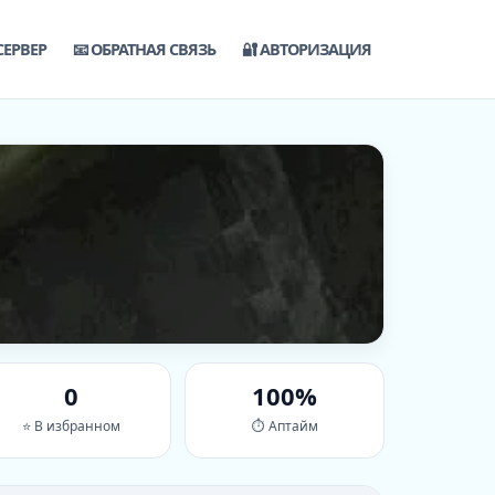
СЕРВЕР
📧 ОБРАТНАЯ СВЯЗЬ
🔐 АВТОРИЗАЦИЯ
0
100%
⭐ В избранном
⏱ Аптайм