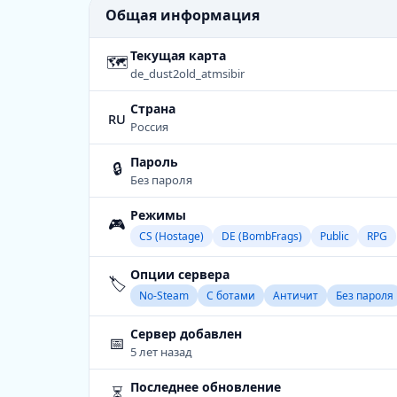
Общая информация
Текущая карта
🗺
de_dust2old_atmsibir
Страна
ru
Россия
Пароль
🔒
Без пароля
Режимы
🎮
CS (Hostage)
DE (BombFrags)
Public
RPG
Опции сервера
🏷️
No-Steam
С ботами
Античит
Без пароля
Сервер добавлен
📅
5 лет назад
Последнее обновление
⏳