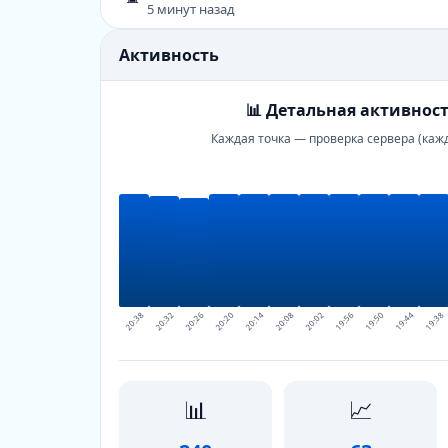
5 минут назад
Активность
📊 Детальная активност
Каждая точка — проверка сервера (каж
20:38
20:32
20:26
20:20
20:14
20:08
20:02
19:56
19:50
19:44
19:38
📊
📈