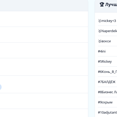
🏆 Луч
🥇
mickey<3
🥈
Naperdeli
🥉
вокси
#4
ini
#5
Rickey
#6
Конь_В_
#7
БАЛДЁЖ
#8
Бизнес Л
#9
скрым
#10
adjutan