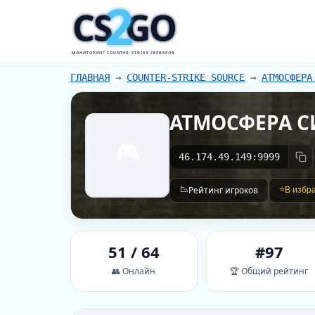
2
CS
GO
МОНИТОРИНГ COUNTER-STRIKE СЕРВЕРОВ
ГЛАВНАЯ
→
COUNTER-STRIKE SOURCE
→
АТМОСФЕРА
АТМОСФЕРА С
🎮
46.174.49.149:9999
📉
Рейтинг игроков
⭐
В избр
51 / 64
#97
👥 Онлайн
🏆 Общий рейтинг