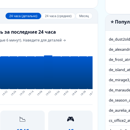
24 часа (детально)
24 часа (среднее)
Месяц
⭐ Попу
ь за последние 24 часа
de_dust2old
дые 6 минут). Наведите для деталей →
de_alexandr
de_frost_at
de_island_a
de_mirage3
de_maraude
19:32
19:26
19:20
19:14
19:08
19:02
18:56
18:50
18:44
18:38
18:32
18:26
18:20
18:14
18:08
de_season_a
de_aurelia_
📉
🎮
cs_office2_