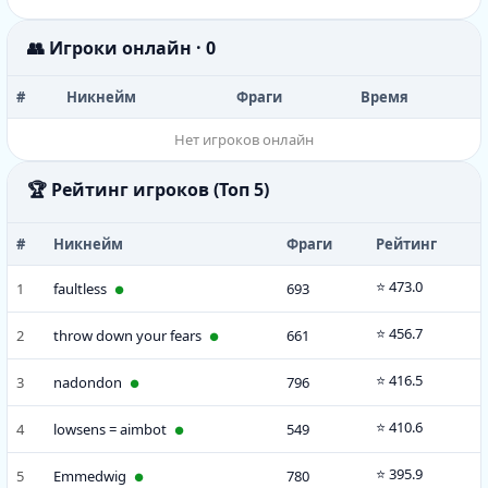
👥 Игроки онлайн · 0
#
Никнейм
Фраги
Время
Нет игроков онлайн
🏆 Рейтинг игроков (Топ 5)
#
Никнейм
Фраги
Рейтинг
⭐ 473.0
1
faultless
693
●
⭐ 456.7
2
throw down your fears
661
●
⭐ 416.5
3
nadondon
796
●
⭐ 410.6
4
lowsens = aimbot
549
●
⭐ 395.9
5
Emmedwig
780
●