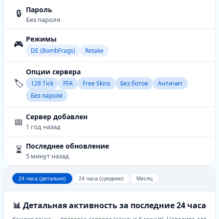
Пароль
🔒
Без пароля
Режимы
🎮
DE (BombFrags)
Retake
Опции сервера
🏷️
128 Tick
FFA
Free Skins
Без ботов
Античит
Без пароля
Сервер добавлен
📅
1 год назад
Последнее обновление
⏳
5 минут назад
24 часа (детально)
24 часа (среднее)
Месяц
📊 Детальная активность за последние 24 часа