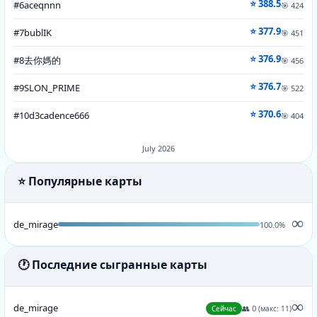
⭐ 388.5
#6
aceqnnn
🎯 424
⭐ 377.9
#7
bublIK
🎯 451
⭐ 376.9
去你媽的
#8
🎯 456
⭐ 376.7
#9
SLON_PRIME
🎯 522
⭐ 370.6
#10
d3cadence666
🎯 404
July 2026
⭐ Популярные карты
∞
de_mirage
100.0%
🕐 Последние сыгранные карты
∞
de_mirage
👥 0
Сейчас
(макс: 11)