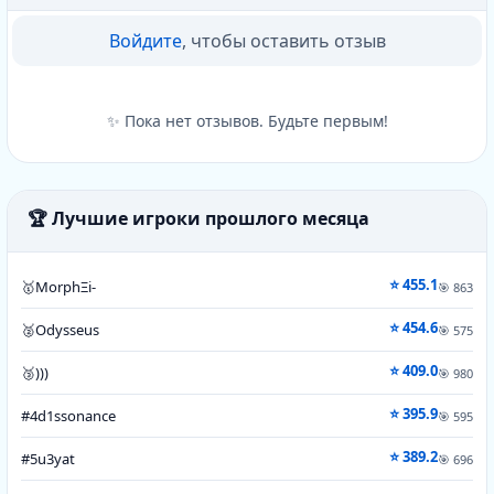
Войдите
, чтобы оставить отзыв
✨ Пока нет отзывов. Будьте первым!
🏆 Лучшие игроки прошлого месяца
⭐ 455.1
🥇
MorphΞi-
🎯 863
⭐ 454.6
🥈
Odysseus
🎯 575
⭐ 409.0
🥉
)))
🎯 980
⭐ 395.9
#4
d1ssonance
🎯 595
⭐ 389.2
#5
u3yat
🎯 696