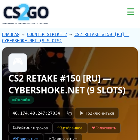
2
CS
GO
☰
МОНИТОРИНГ COUNTER-STRIKE СЕРВЕРОВ
ГЛАВНАЯ
→
COUNTER-STRIKE 2
→
CS2 RETAKE #150 [RU] —
CYBERSHOKE.NET (9 SLOTS)
🎮
CS2 RETAKE #150 [RU] —
CYBERSHOKE.NET (9 SLOTS)
Онлайн
Подключиться
46.174.49.247:27034
📉
Рейтинг игроков
⭐
❤️
В избранное
Голосовать
📤
Поделиться
🚩
Пожаловаться