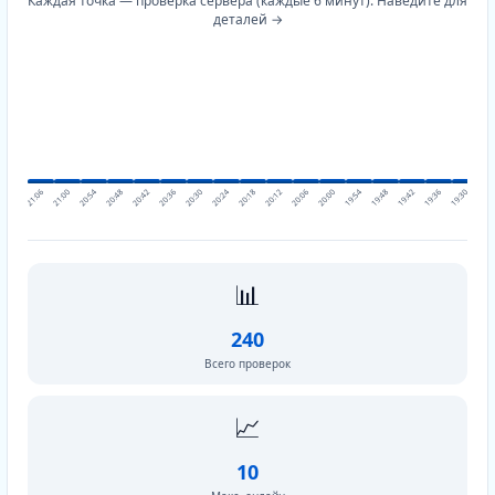
Каждая точка — проверка сервера (каждые 6 минут). Наведите для
деталей →
21:06
21:00
20:54
20:48
20:42
20:36
20:30
20:24
20:18
20:12
20:06
20:00
19:54
19:48
19:42
19:36
19:30
19:2
📊
240
Всего проверок
📈
10