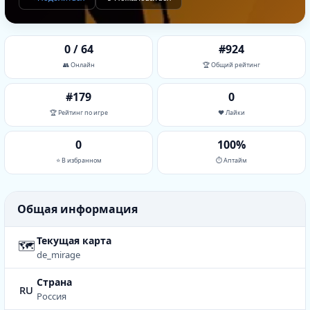
0 / 64
#924
👥 Онлайн
🏆 Общий рейтинг
#179
0
🏆 Рейтинг по игре
❤️ Лайки
0
100%
⭐ В избранном
⏱ Аптайм
Общая информация
Текущая карта
🗺
de_mirage
Страна
ru
Россия