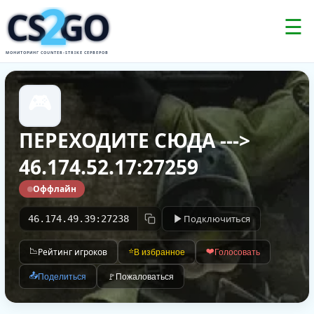
2
CS
GO
☰
МОНИТОРИНГ COUNTER-STRIKE СЕРВЕРОВ
🎮
ПЕРЕХОДИТЕ СЮДА --->
46.174.52.17:27259
Оффлайн
Подключиться
46.174.49.39:27238
📉
Рейтинг игроков
⭐
❤️
В избранное
Голосовать
📤
Поделиться
🚩
Пожаловаться