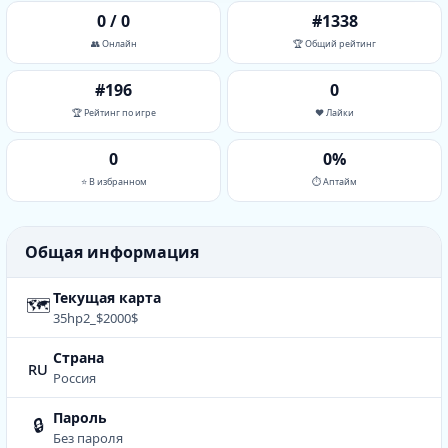
0 / 0
#1338
👥 Онлайн
🏆 Общий рейтинг
#196
0
🏆 Рейтинг по игре
❤️ Лайки
0
0%
⭐ В избранном
⏱ Аптайм
Общая информация
Текущая карта
🗺
35hp2_$2000$
Страна
ru
Россия
Пароль
🔒
Без пароля