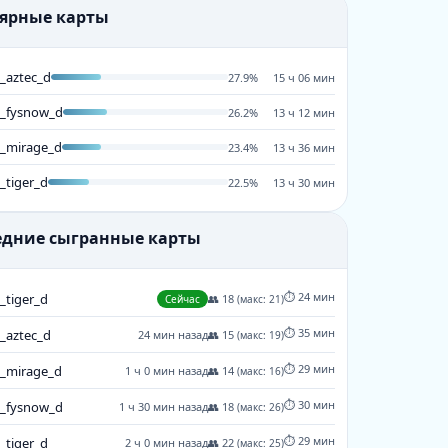
лярные карты
_aztec_d
27.9%
15 ч 06 мин
_fysnow_d
26.2%
13 ч 12 мин
_mirage_d
23.4%
13 ч 36 мин
_tiger_d
22.5%
13 ч 30 мин
ледние сыгранные карты
⏱️ 24 мин
_tiger_d
👥 18
Сейчас
(макс: 21)
⏱️ 35 мин
_aztec_d
24 мин назад
👥 15
(макс: 19)
⏱️ 29 мин
_mirage_d
1 ч 0 мин назад
👥 14
(макс: 16)
⏱️ 30 мин
_fysnow_d
1 ч 30 мин назад
👥 18
(макс: 26)
⏱️ 29 мин
_tiger_d
2 ч 0 мин назад
👥 22
(макс: 25)