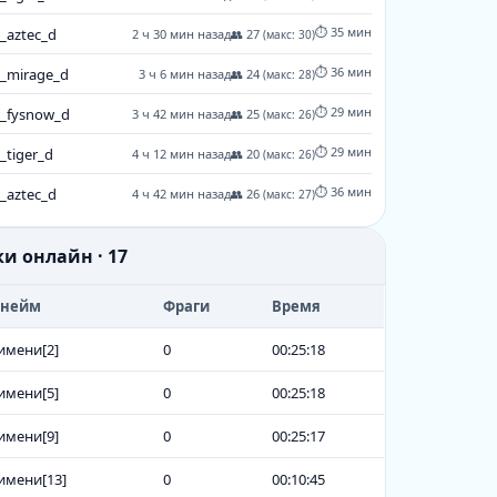
⏱️ 35 мин
_aztec_d
2 ч 30 мин назад
👥 27
(макс: 30)
⏱️ 36 мин
_mirage_d
3 ч 6 мин назад
👥 24
(макс: 28)
⏱️ 29 мин
_fysnow_d
3 ч 42 мин назад
👥 25
(макс: 26)
⏱️ 29 мин
_tiger_d
4 ч 12 мин назад
👥 20
(макс: 26)
⏱️ 36 мин
_aztec_d
4 ч 42 мин назад
👥 26
(макс: 27)
ки онлайн · 17
кнейм
Фраги
Время
 имени[2]
0
00:25:18
16:57
16:51
16:45
16:39
16:33
16:27
16:21
16:15
16:09
16:03
15:57
15:51
15:45
15:39
15:3
 имени[5]
0
00:25:18
 имени[9]
0
00:25:17
 имени[13]
0
00:10:45