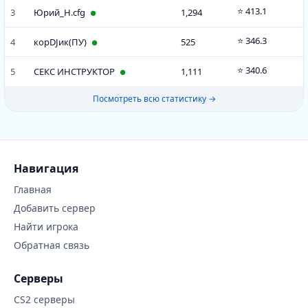
12
eGGfOO
114
00:55:21
BOT
⭐ 413.1
3
Юрий_Н.cfg
1,294
●
13
DROP DEAD FRED
110
00:55:21
BOT
⭐ 346.3
4
корDJик(ПУ)
525
●
14
MeRCeNaRy
105
00:55:21
BOT
⭐ 340.6
5
СЕКС ИНСТРУКТОР
1,111
●
15
ffmcobalt
104
00:55:21
BOT
Посмотреть всю статистику →
16
ChRoNo
91
00:55:21
BOT
Навигация
Главная
Добавить сервер
Найти игрока
Обратная связь
Серверы
CS2 серверы