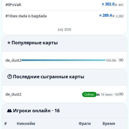
⭐ 302.0
#9
PoVaR
🎯 441
⭐ 289.4
#10
sex dada is bagdada
🎯 2,282
July 2026
⭐ Популярные карты
∞
de_dust2
100.0%
🕐 Последние сыгранные карты
∞
de_dust2
👥 16
Сейчас
(макс: 18)
👥 Игроки онлайн · 16
#
Никнейм
Фраги
Время