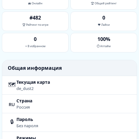
👥 Онлайн
🏆 Общий рейтинг
#482
0
🏆 Рейтинг по игре
❤️ Лайки
0
100%
⭐ В избранном
⏱ Аптайм
Общая информация
Текущая карта
🗺
de_dust2
Страна
ru
Россия
Пароль
🔒
Без пароля
Режимы