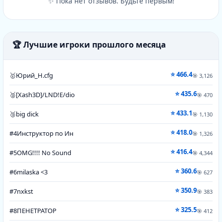
✨ Пока нет отзывов. Будьте первым!
🏆 Лучшие игроки прошлого месяца
⭐ 466.4
🥇
Юрий_Н.cfg
🎯 3,126
⭐ 435.6
🥈
[Xash3D]/LND!E/dio
🎯 470
⭐ 433.1
🥉
big dick
🎯 1,130
⭐ 418.0
#4
Инструктор по Ин
🎯 1,326
⭐ 416.4
#5
OMG!!!! No Sound
🎯 4,344
⭐ 360.6
#6
milaska <3
🎯 627
⭐ 350.9
#7
nxkst
🎯 383
⭐ 325.5
#8
ПЕНЕТРАТОР
🎯 412