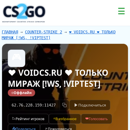
2
CS
GO
☰
МОНИТОРИНГ COUNTER-STRIKE СЕРВЕРОВ
ГЛАВНАЯ
→
COUNTER-STRIKE 2
→
❤️ VOIDCS.RU ❤️ ТОЛЬКО
МИРАЖ [!WS, !VIPTEST]
🎮
❤️ VOIDCS.RU ❤️ ТОЛЬКО
МИРАЖ [!WS, !VIPTEST]
Оффлайн
Подключиться
62.76.228.159:11427
📉
Рейтинг игроков
⭐
❤️
В избранное
Голосовать
📤
Поделиться
🚩
Пожаловаться