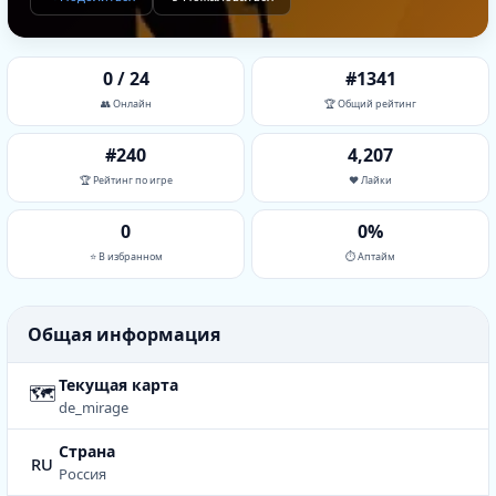
0 / 24
#1341
👥 Онлайн
🏆 Общий рейтинг
#240
4,207
🏆 Рейтинг по игре
❤️ Лайки
0
0%
⭐ В избранном
⏱ Аптайм
Общая информация
Текущая карта
🗺
de_mirage
Страна
ru
Россия