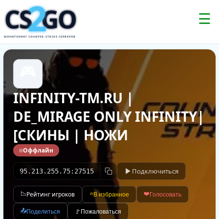
2
CS
GO
☰
МОНИТОРИНГ COUNTER-STRIKE СЕРВЕРОВ
🎮
INFINITY-TM.RU |
DE_MIRAGE ONLY INFINITY|
[СКИНЫ | НОЖИ
Оффлайн
Подключиться
95.213.255.75:27515
📉
Рейтинг игроков
⭐
❤️
В избранное
Голосовать
📤
Поделиться
🚩
Пожаловаться