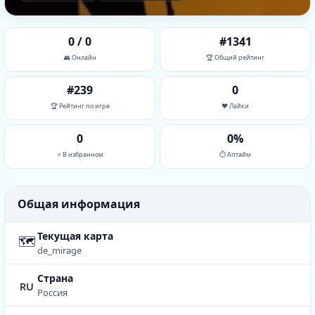
0 / 0
#1341
👥 Онлайн
🏆 Общий рейтинг
#239
0
🏆 Рейтинг по игре
❤️ Лайки
0
0%
⭐ В избранном
⏱ Аптайм
Общая информация
Текущая карта
🗺
de_mirage
Страна
ru
Россия