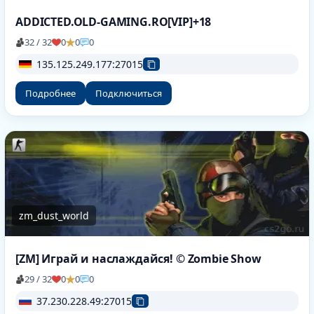
ADDICTED.OLD-GAMING.RO[VIP]+18
32 / 32
0
0
0
135.125.249.177:27015
Подробнее
Подключиться
zm_dust_world
[ZM] Играй и наслаждайся! © Zombie Show
29 / 32
0
0
0
37.230.228.49:27015