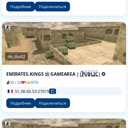
Подробнее
Подключиться
de_dust2
EMIRATES.KiNGS 亗 GAMEAREA ||͇̿P͇̿U͇̿B͇̿L͇̿I͇̿C͇̿| ✪
32 / 32
0
0
0
51.38.60.53:27015
Подробнее
Подключиться