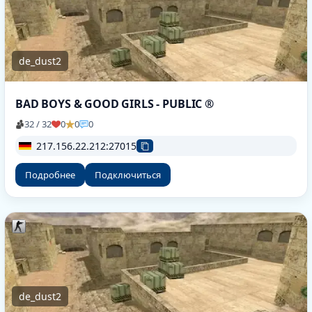
de_dust2
BAD BOYS & GOOD GIRLS - PUBLIC ®
32 / 32
0
0
0
217.156.22.212:27015
Подробнее
Подключиться
de_dust2