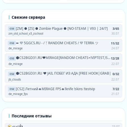
Свежие сервера
[ZM] ● [ZS] ● Zombie Plague ● [NO-STEAM | V93 | 24/7]
3/65
CSS
zm_old_school_v3_zschool
30.07
➥ 💜 5GGCS.RU - / ᛉ RANDOM CHEATS / 💜 TERRA ツ
11/32
CS2
de_mirage
24.07
⚫CS2BGD31.RU❤MIRAGE[RANDOM CHEATS+!VIPTEST,!SKINS]
12/28
CS2
de_mirage
22.07
⚫CS2BGD31.RU ❤ JAIL ПОБЕГ ИЗ АДА [FREE HOOK|GRAB|
0/32
CS2
jb_clouds
22.07
[CS2] Летний🔥MIRAGE FPS🔥!knife !skins !testvip
7/22
CS2
de_mirage_fps
21.07
Последние отзывы
👍
aha!!
23.07