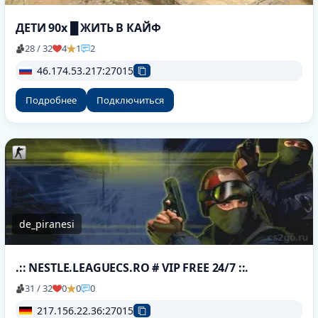
ДЕТИ 90х █ ЖИТЬ В КАЙФ
28 / 32
4
1
2
46.174.53.217:27015
Подробнее
Подключиться
de_piranesi
.:: NESTLE.LEAGUECS.RO # VIP FREE 24/7 ::.
31 / 32
0
0
0
217.156.22.36:27015