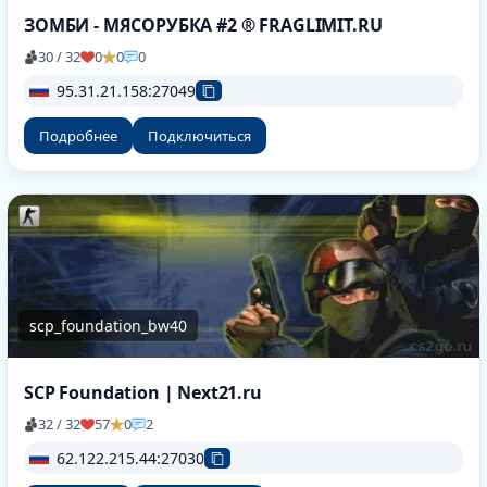
ЗОМБИ - МЯСОРУБКА #2 ® FRAGLIMIT.RU
30 / 32
0
0
0
95.31.21.158:27049
Подробнее
Подключиться
scp_foundation_bw40
SCP Foundation | Next21.ru
32 / 32
57
0
2
62.122.215.44:27030