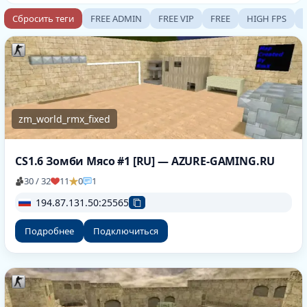
Сбросить теги
FREE ADMIN
FREE VIP
FREE
HIGH FPS
zm_world_rmx_fixed
CS1.6 Зомби Мясо #1 [RU] — AZURE-GAMING.RU
30 / 32
11
0
1
194.87.131.50:25565
Подробнее
Подключиться