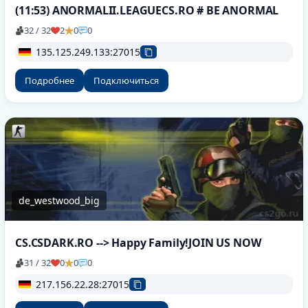
(11:53) ANORMALII.LEAGUECS.RO # BE ANORMAL
32 / 32
2
0
0
135.125.249.133:27015
Подробнее
Подключиться
de_westwood_big
CS.CSDARK.RO --> Happy Family!JOIN US NOW
31 / 32
0
0
0
217.156.22.28:27015