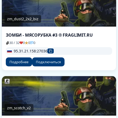
zm_dust2_2x2_biz
ЗОМБИ - МЯСОРУБКА #3 ® FRAGLIMIT.RU
30 / 32
0
0
0
95.31.21.158:27036
Подробнее
Подключиться
zm_scotch_v2