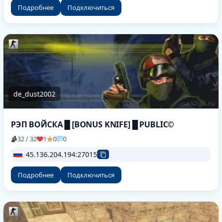
Подробнее
Подключиться
de_dust2002
РЭП ВОЙСКА █ [BONUS KNIFE] █ PUBLIC©
32 / 32
1
0
0
45.136.204.194:27015
Подробнее
Подключиться