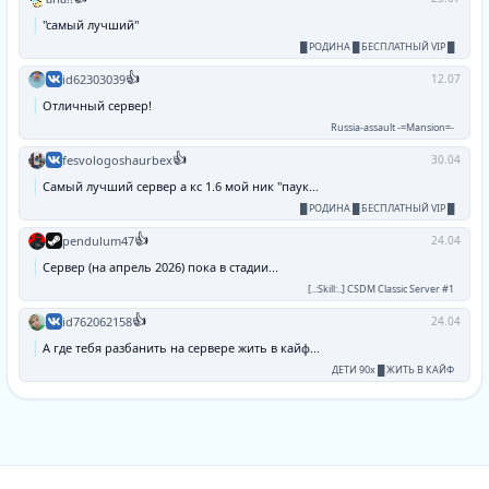
"самый лучший"
█ РОДИНА █ БЕСПЛАТНЫЙ VIP █
👍
id62303039
12.07
Отличный сервер!
Russia-assault -=Mansion=-
👍
fesvologoshaurbex
30.04
Самый лучший сервер а кс 1.6 мой ник "паук...
█ РОДИНА █ БЕСПЛАТНЫЙ VIP █
👍
pendulum47
24.04
Сервер (на апрель 2026) пока в стадии...
[..:Skill:..] CSDM Classic Server #1
👍
id762062158
24.04
А где тебя разбанить на сервере жить в кайф...
ДЕТИ 90х █ ЖИТЬ В КАЙФ