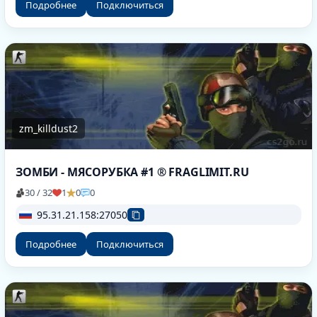
Подробнее
Подключиться
zm_killdust2
ЗОМБИ - МЯСОРУБКА #1 ® FRAGLIMIT.RU
30 / 32
1
0
0
95.31.21.158:27050
Подробнее
Подключиться