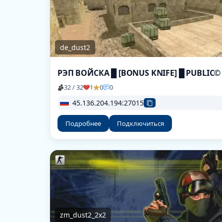
de_dust2
РЭП ВОЙСКА █ [BONUS KNIFE] █ PUBLIC©
32 / 32
1
0
0
45.136.204.194:27015
Подробнее
Подключиться
zm_dust2_2x2