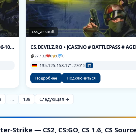
css_assault
~ Zombie Plague GunXP 24/7 ~ Double XP 06-10PM EET
27 / 32
0
0
0
135.125.158.171:27015
Подробнее
Подключиться
3
...
138
Следующая →
-Strike — CS2, CS:GO, CS 1.6, CS Sourc