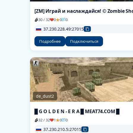
[ZM] Играй и наслаждайся! © Zombie S
30 / 32
0
0
0
37.230.228.49:27015
Подробнее
Подключиться
de_dust2
█ G O L D E N - E R A █ MEAT74.COM █
32 / 32
1
0
0
37.230.210.5:27015