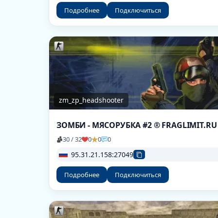
Подробнее
Подключиться
zm_zp_headshooter
ЗОМБИ - МЯСОРУБКА #2 ® FRAGLIMIT.RU
30 / 32
0
0
0
95.31.21.158:27049
Подробнее
Подключиться