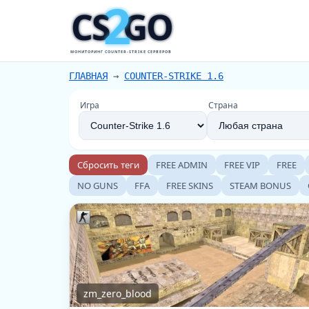
2
CS
GO
МОНИТОРИНГ COUNTER-STRIKE СЕРВЕРОВ
ГЛАВНАЯ
→
COUNTER-STRIKE 1.6
Игра
Страна
Сбросить теги
FREE ADMIN
FREE VIP
FREE
NO GUNS
FFA
FREE SKINS
STEAM BONUS
zm_zero_blood