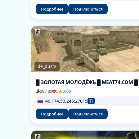
Подробнее
Подключиться
de_dust2
█ ЗОЛОТАЯ МОЛОДЁЖЬ █ MEAT74.COM █
29 / 32
5
0
0
46.174.50.245:27015
Подробнее
Подключиться