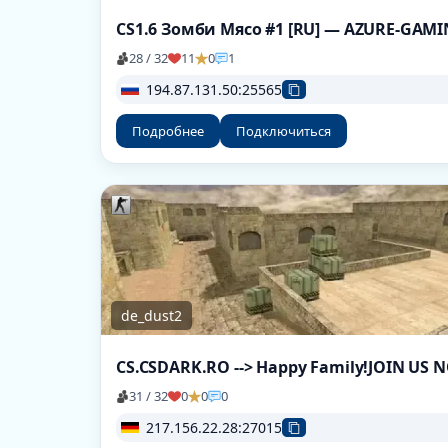
CS1.6 Зомби Мясо #1 [RU] — AZURE-GAM
28 / 32
11
0
1
194.87.131.50:25565
Подробнее
Подключиться
de_dust2
CS.CSDARK.RO --> Happy Family!JOIN US 
31 / 32
0
0
0
217.156.22.28:27015