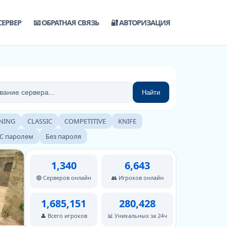
СЕРВЕР
📧 ОБРАТНАЯ СВЯЗЬ
🔐 АВТОРИЗАЦИЯ
Найти
NING
CLASSIC
COMPETITIVE
KNIFE
С паролем
Без пароля
1,340
6,643
🟢 Серверов онлайн
👥 Игроков онлайн
1,685,151
280,428
👤 Всего игроков
📊 Уникальных за 24ч