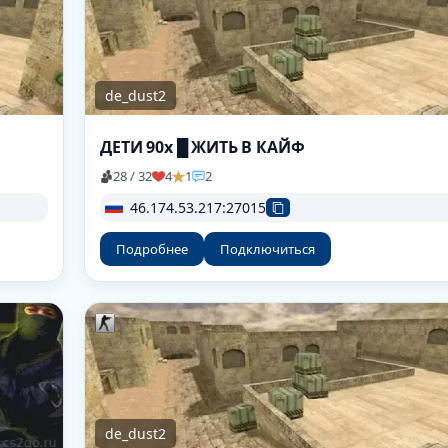
de_dust2
ДЕТИ 90х █ ЖИТЬ В КАЙФ
28 / 32
4
1
2
46.174.53.217:27015
Подробнее
Подключиться
de_dust2