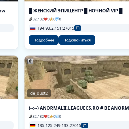
how
█ ЖЕНСКИЙ ЭПИЦЕНТР █ НОЧНОЙ VIP █
32 / 32
0
0
0
194.93.2.151:27015
Подробнее
Подключиться
de_dust2
(--:--) ANORMALII.LEAGUECS.RO # BE ANOR
32 / 32
2
0
0
135.125.249.133:27015