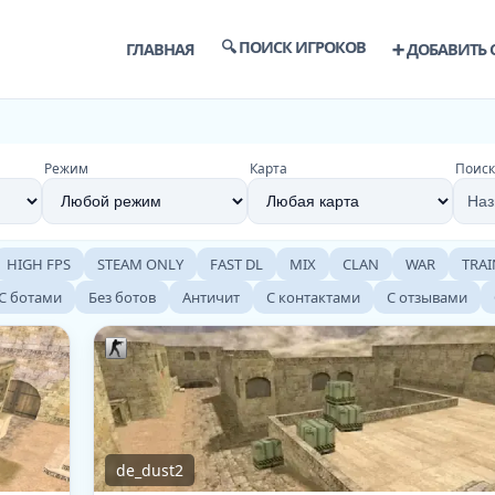
🔍 ПОИСК ИГРОКОВ
ГЛАВНАЯ
➕ ДОБАВИТЬ 
Режим
Карта
Поиск
HIGH FPS
STEAM ONLY
FAST DL
MIX
CLAN
WAR
TRAI
С ботами
Без ботов
Античит
С контактами
С отзывами
de_dust2