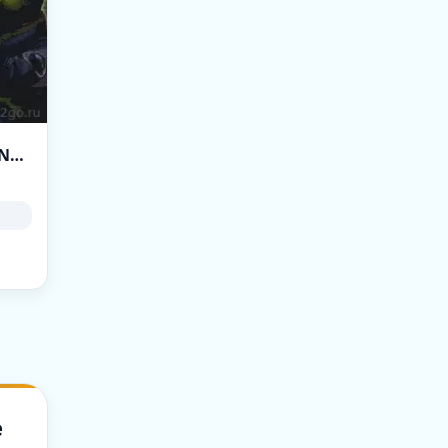
CS.DEVILZ.RO • [CASINO # BATTLEPASS # AGENTS # SKINS]
e