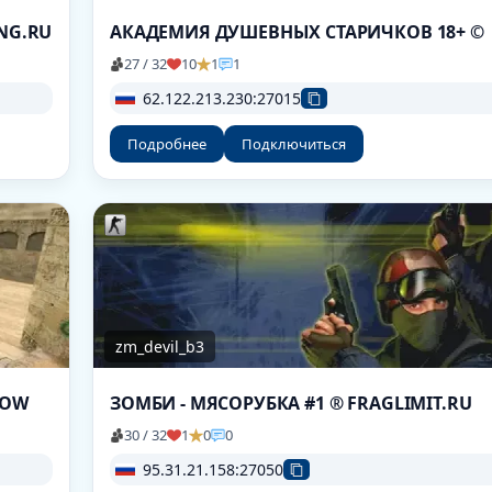
ING.RU
АКАДЕМИЯ ДУШЕВНЫХ СТАРИЧКОВ 18+ ©
27 / 32
10
1
1
62.122.213.230:27015
Подробнее
Подключиться
zm_devil_b3
NOW
ЗОМБИ - МЯСОРУБКА #1 ® FRAGLIMIT.RU
30 / 32
1
0
0
95.31.21.158:27050