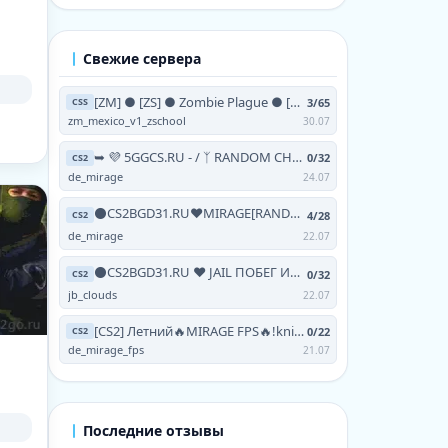
Свежие сервера
[ZM] ● [ZS] ● Zombie Plague ● [NO-STEAM | V93 | 24/7]
3/65
CSS
zm_mexico_v1_zschool
30.07
➥ 💜 5GGCS.RU - / ᛉ RANDOM CHEATS / 💜 TERRA ツ
0/32
CS2
de_mirage
24.07
⚫CS2BGD31.RU❤MIRAGE[RANDOM CHEATS+!VIPTEST,!SKINS]
4/28
CS2
de_mirage
22.07
⚫CS2BGD31.RU ❤ JAIL ПОБЕГ ИЗ АДА [FREE HOOK|GRAB|
0/32
CS2
jb_clouds
22.07
[CS2] Летний🔥MIRAGE FPS🔥!knife !skins !testvip
0/22
CS2
de_mirage_fps
21.07
Последние отзывы