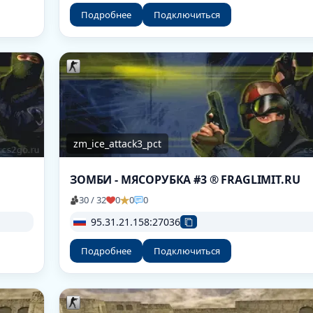
Подробнее
Подключиться
zm_ice_attack3_pct
ЗОМБИ - МЯСОРУБКА #3 ® FRAGLIMIT.RU
30 / 32
0
0
0
95.31.21.158:27036
Подробнее
Подключиться