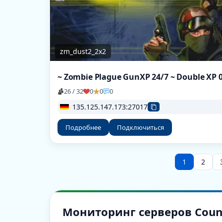
zm_dust2_2x2
26 / 32
0
0
0
135.125.147.173:27017
Подробнее
Подключиться
1
2
Мониторинг серверов Counter