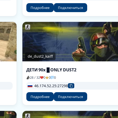
Подробнее
Подключиться
de_dust2_kaiff
ДЕТИ 90х █ ONLY DUST2
28 / 32
0
0
0
46.174.52.25:27298
Подробнее
Подключиться