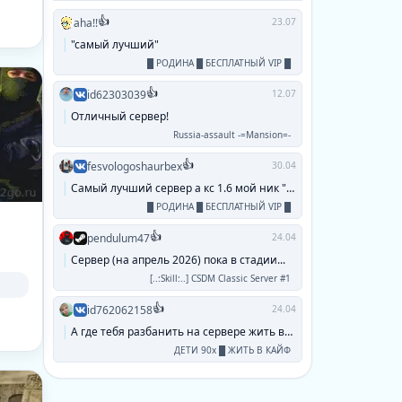
👍
aha!!
23.07
"самый лучший"
█ РОДИНА █ БЕСПЛАТНЫЙ VIP █
👍
id62303039
12.07
Отличный сервер!
Russia-assault -=Mansion=-
👍
fesvologoshaurbex
30.04
Самый лучший сервер а кс 1.6 мой ник "паук...
█ РОДИНА █ БЕСПЛАТНЫЙ VIP █
👍
pendulum47
24.04
Сервер (на апрель 2026) пока в стадии...
[..:Skill:..] CSDM Classic Server #1
👍
id762062158
24.04
А где тебя разбанить на сервере жить в кайф...
ДЕТИ 90х █ ЖИТЬ В КАЙФ