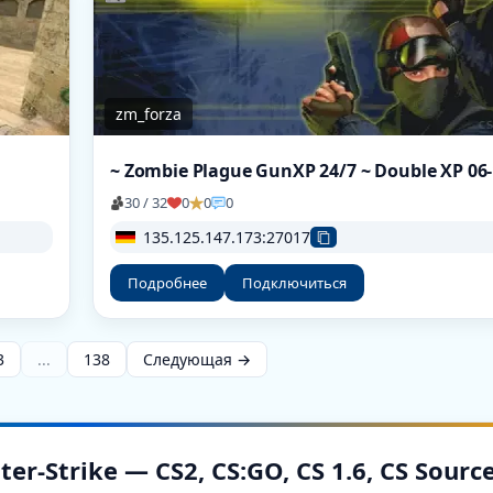
zm_forza
30 / 32
0
0
0
135.125.147.173:27017
Подробнее
Подключиться
3
...
138
Следующая →
-Strike — CS2, CS:GO, CS 1.6, CS Sourc