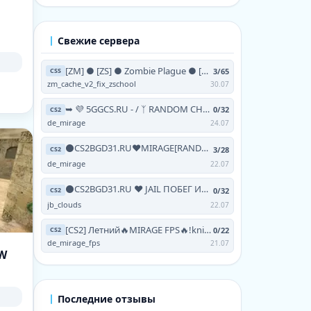
Свежие сервера
[ZM] ● [ZS] ● Zombie Plague ● [NO-STEAM | V93 | 24/7]
3/65
CSS
zm_cache_v2_fix_zschool
30.07
➥ 💜 5GGCS.RU - / ᛉ RANDOM CHEATS / 💜 TERRA ツ
0/32
CS2
de_mirage
24.07
⚫CS2BGD31.RU❤MIRAGE[RANDOM CHEATS+!VIPTEST,!SKINS]
3/28
CS2
de_mirage
22.07
⚫CS2BGD31.RU ❤ JAIL ПОБЕГ ИЗ АДА [FREE HOOK|GRAB|
0/32
CS2
jb_clouds
22.07
[CS2] Летний🔥MIRAGE FPS🔥!knife !skins !testvip
0/22
CS2
de_mirage_fps
21.07
OW
Последние отзывы