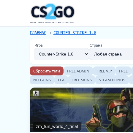
2
CS
GO
МОНИТОРИНГ COUNTER-STRIKE СЕРВЕРОВ
ГЛАВНАЯ
→
COUNTER-STRIKE 1.6
Игра
Страна
Сбросить теги
FREE ADMIN
FREE VIP
FREE
NO GUNS
FFA
FREE SKINS
STEAM BONUS
zm_fun_world_4_final