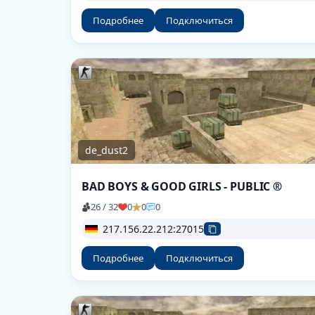
Подробнее
Подключиться
de_dust2
BAD BOYS & GOOD GIRLS - PUBLIC ®
26 / 32
0
0
0
217.156.22.212:27015
Подробнее
Подключиться