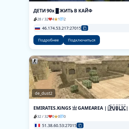
ДЕТИ 90х █ ЖИТЬ В КАЙФ
28 / 32
4
1
2
46.174.53.217:27015
Подробнее
Подключиться
de_dust2
EMIRATES.KiNGS 亗 GAMEAREA ||͇̿P͇̿U͇̿B͇̿L͇̿I͇̿C͇̿
32 / 32
0
0
0
51.38.60.53:27015