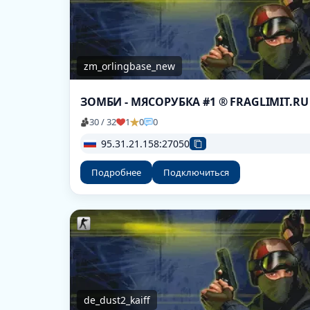
zm_orlingbase_new
ЗОМБИ - МЯСОРУБКА #1 ® FRAGLIMIT.RU
30 / 32
1
0
0
95.31.21.158:27050
Подробнее
Подключиться
de_dust2_kaiff