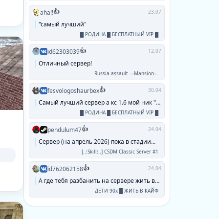
👍
aha!!
23.07
"самый лучший"
█ РОДИНА █ БЕСПЛАТНЫЙ VIP █
👍
id62303039
12.07
Отличный сервер!
Russia-assault -=Mansion=-
👍
fesvologoshaurbex
30.04
Самый лучший сервер а кс 1.6 мой ник "паук...
█ РОДИНА █ БЕСПЛАТНЫЙ VIP █
👍
pendulum47
24.04
Сервер (на апрель 2026) пока в стадии...
[..:Skill:..] CSDM Classic Server #1
👍
id762062158
24.04
А где тебя разбанить на сервере жить в кайф...
ДЕТИ 90х █ ЖИТЬ В КАЙФ