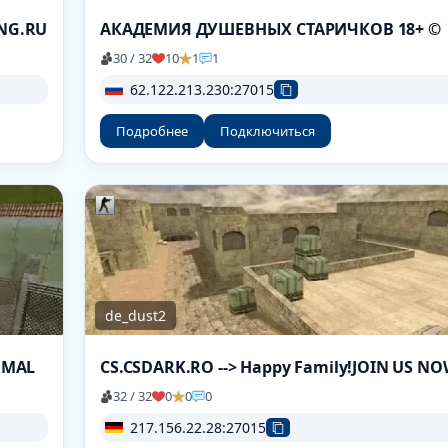
ING.RU
АКАДЕМИЯ ДУШЕВНЫХ СТАРИЧКОВ 18+ ©
30 / 32
10
1
1
62.122.213.230:27015
Подробнее
Подключиться
de_dust2
ORMAL
CS.CSDARK.RO --> Happy Family!JOIN US N
32 / 32
0
0
0
217.156.22.28:27015