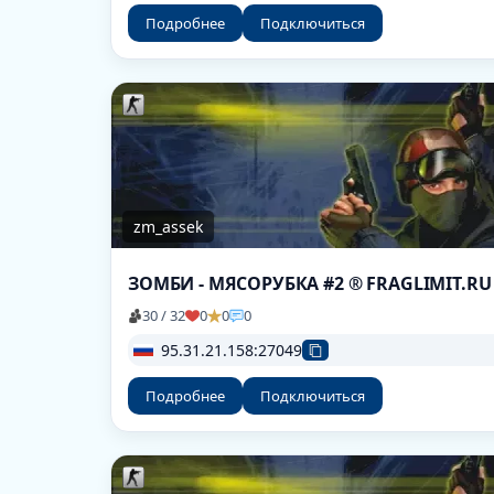
Подробнее
Подключиться
zm_assek
ЗОМБИ - МЯСОРУБКА #2 ® FRAGLIMIT.RU
30 / 32
0
0
0
95.31.21.158:27049
Подробнее
Подключиться