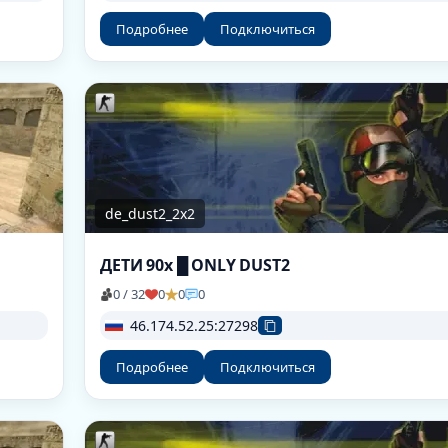
Подробнее
Подключиться
de_dust2_2x2
ДЕТИ 90х █ ONLY DUST2
0 / 32
0
0
0
46.174.52.25:27298
Подробнее
Подключиться