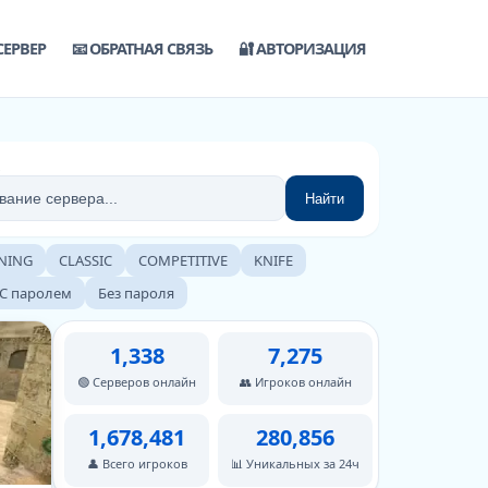
СЕРВЕР
📧 ОБРАТНАЯ СВЯЗЬ
🔐 АВТОРИЗАЦИЯ
Найти
NING
CLASSIC
COMPETITIVE
KNIFE
С паролем
Без пароля
1,338
7,275
🟢 Серверов онлайн
👥 Игроков онлайн
1,678,481
280,856
👤 Всего игроков
📊 Уникальных за 24ч