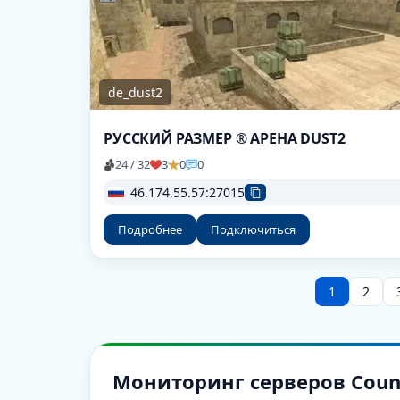
de_dust2
РУССКИЙ РАЗМЕР ® АРЕНА DUST2
24 / 32
3
0
0
46.174.55.57:27015
Подробнее
Подключиться
1
2
Мониторинг серверов Counter