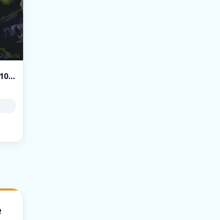
~ Zombie Plague GunXP 24/7 ~ Double XP 06-10PM EET
e