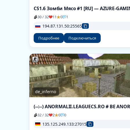
CS1.6 Зомби Мясо #1 [RU] — AZURE-GAM
30 / 32
11
0
1
194.87.131.50:25565
Подробнее
Подключиться
de_inferno
(--:--) ANORMALII.LEAGUECS.RO # BE AN
32 / 32
2
0
0
135.125.249.133:27015