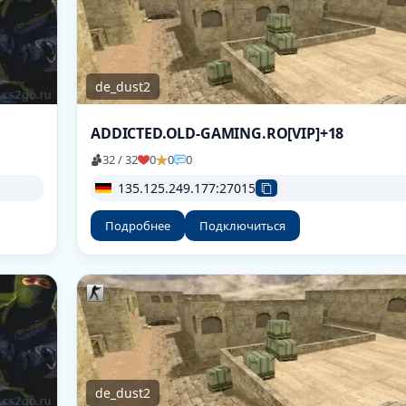
de_dust2
ADDICTED.OLD-GAMING.RO[VIP]+18
32 / 32
0
0
0
135.125.249.177:27015
Подробнее
Подключиться
de_dust2