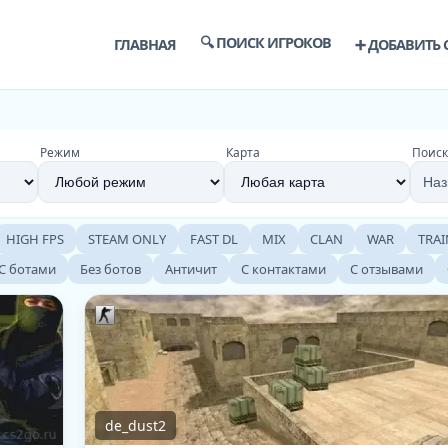
🔍 ПОИСК ИГРОКОВ
ГЛАВНАЯ
➕ ДОБАВИТЬ 
Режим
Карта
Поиск
HIGH FPS
STEAM ONLY
FAST DL
MIX
CLAN
WAR
TRAI
С ботами
Без ботов
Античит
С контактами
С отзывами
de_dust2