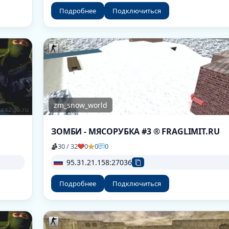
Подробнее
Подключиться
zm_snow_world
ЗОМБИ - МЯСОРУБКА #3 ® FRAGLIMIT.RU
30 / 32
0
0
0
95.31.21.158:27036
Подробнее
Подключиться