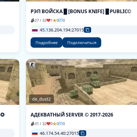
РЭП ВОЙСКА █ [BONUS KNIFE] █ PUBLIC©
27 / 32
1
0
0
45.136.204.194:27015
Подробнее
Подключиться
de_dust2
| ✪
АДЕКВАТНЫЙ SERVER © 2017-2026
31 / 32
0
0
0
46.174.54.40:27015