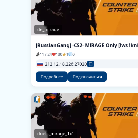
de_mirage
11 / 24
130
1
0
212.12.18.226:27020
Подробнее
Подключиться
duels_mirage_1x1