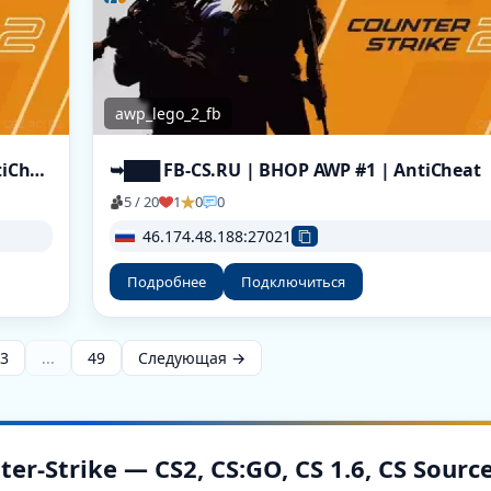
awp_lego_2_fb
➥███ FB-CS.RU | BHOP FPS+ MIRAGE | AntiCheat
➥███ FB-CS.RU | BHOP AWP #1 | AntiCheat
5 / 20
1
0
0
46.174.48.188:27021
Подробнее
Подключиться
3
...
49
Следующая →
-Strike — CS2, CS:GO, CS 1.6, CS Sourc