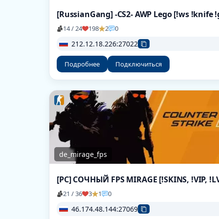
14 / 24
198
2
0
212.12.18.226:27022
Подробнее
Подключиться
de_mirage_fps
[РС] СОЧНЫЙ FPS MIRAGE [!SKINS, !VIP, !L
21 / 36
3
1
0
46.174.48.144:27069