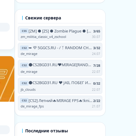
Свежие сервера
[ZM] ● [ZS] ● Zombie Plague ● [NO-STEAM | V93 | 24/7]
3/65
CSS
zm_militia_classic_v4_zschool
30.07
➥ 💜 5GGCS.RU - / ᛉ RANDOM CHEATS / 💜 TERRA ツ
3/32
CS2
de_mirage
24.07
⚫CS2BGD31.RU❤MIRAGE[RANDOM CHEATS+!VIPTEST,!SKINS]
7/28
CS2
de_mirage
22.07
⚫CS2BGD31.RU ❤ JAIL ПОБЕГ ИЗ АДА [FREE HOOK|GRAB|
0/32
CS2
jb_clouds
22.07
[CS2] Летний🔥MIRAGE FPS🔥!knife !skins !testvip
2/22
CS2
de_mirage_fps
21.07
Последние отзывы