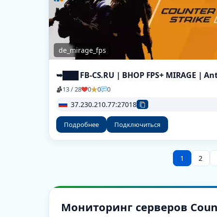
de_mirage_fps
13 / 28
0
0
0
37.230.210.77:27018
Подробнее
Подключиться
1
2
Мониторинг серверов Counter