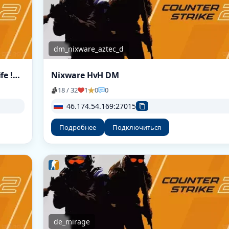
dm_nixware_aztec_d
[RussianGang] -CS2- MIRAGE Only [!ws !knife !gl !viptest]
Nixware HvH DM
18 / 32
1
0
0
46.174.54.169:27015
Подробнее
Подключиться
de_mirage