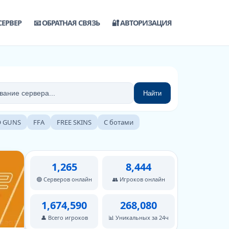
СЕРВЕР
📧 ОБРАТНАЯ СВЯЗЬ
🔐 АВТОРИЗАЦИЯ
Найти
 GUNS
FFA
FREE SKINS
С ботами
1,265
8,444
🟢 Серверов онлайн
👥 Игроков онлайн
1,674,590
268,080
👤 Всего игроков
📊 Уникальных за 24ч