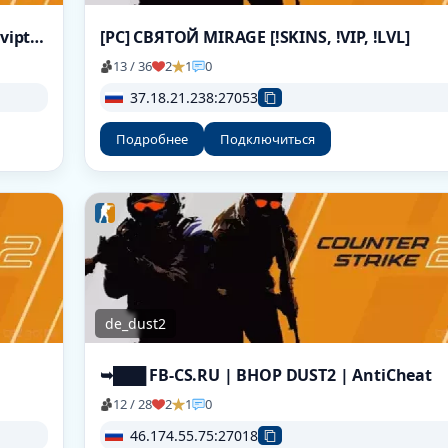
➥ rodina-cs2.ru • DUELS MIRAGE [!ws, !lvl, !viptest]
[РС] СВЯТОЙ MIRAGE [!SKINS, !VIP, !LVL]
13 / 36
2
1
0
37.18.21.238:27053
Подробнее
Подключиться
de_dust2
➥███ FB-CS.RU | BHOP DUST2 | AntiCheat
12 / 28
2
1
0
46.174.55.75:27018