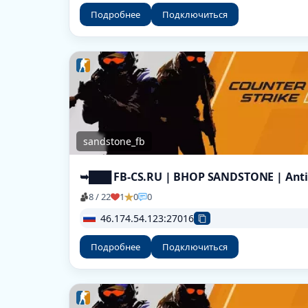
Подробнее
Подключиться
sandstone_fb
➥███ FB-CS.RU | BHOP SANDSTONE | Ant
8 / 22
1
0
0
46.174.54.123:27016
Подробнее
Подключиться