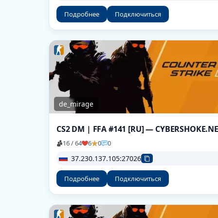
Подробнее
Подключиться
de_mirage
16 / 64
6
0
0
37.230.137.105:27026
Подробнее
Подключиться