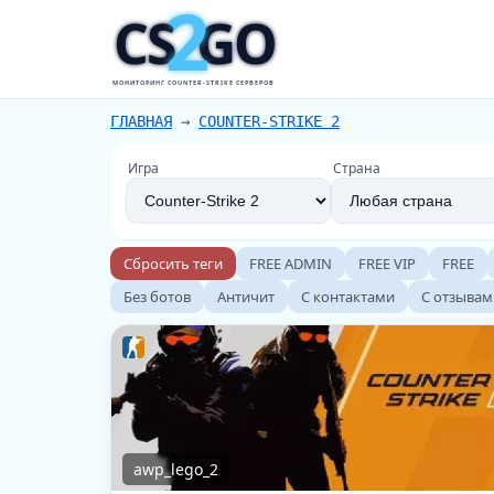
2
CS
GO
МОНИТОРИНГ COUNTER-STRIKE СЕРВЕРОВ
ГЛАВНАЯ
→
COUNTER-STRIKE 2
Игра
Страна
Сбросить теги
FREE ADMIN
FREE VIP
FREE
Без ботов
Античит
С контактами
С отзывам
awp_lego_2