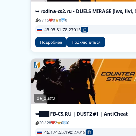
9 / 16
0
0
0
45.95.31.78:27015
Подробнее
Подключиться
de_dust2
➥███ FB-CS.RU | DUST2 #1 | AntiCheat
20 / 28
2
0
0
46.174.55.190:27018