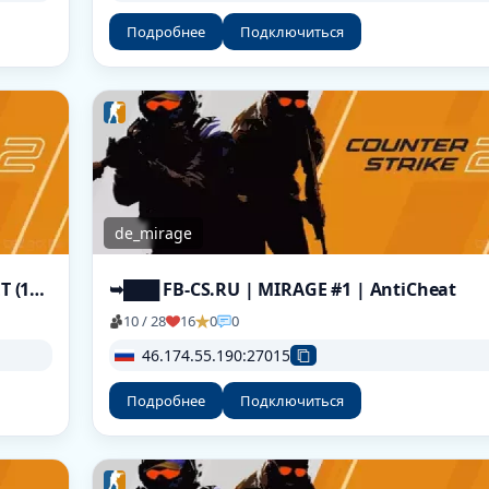
Подробнее
Подключиться
de_mirage
CS2 DM | FFA #141 [RU] — CYBERSHOKE.NET (16 SLOTS)
➥███ FB-CS.RU | MIRAGE #1 | AntiCheat
10 / 28
16
0
0
46.174.55.190:27015
Подробнее
Подключиться