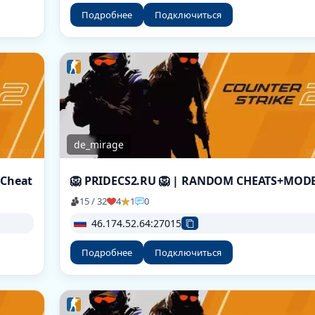
Подробнее
Подключиться
de_mirage
iCheat
15 / 32
4
1
0
46.174.52.64:27015
Подробнее
Подключиться