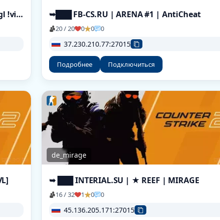
[RussianGang] -CS2- AWP Lego [!ws !knife !gl !viptest]
➥███ FB-CS.RU | ARENA #1 | AntiCheat
20 / 20
0
0
0
37.230.210.77:27015
Подробнее
Подключиться
de_mirage
VL]
➥ ███ INTERIAL.SU | ★ REEF | MIRAGE
16 / 32
1
0
0
45.136.205.171:27015