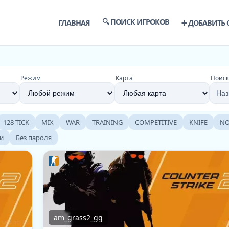
🔍 ПОИСК ИГРОКОВ
ГЛАВНАЯ
➕ ДОБАВИТЬ 
Режим
Карта
Поиск
128 TICK
MIX
WAR
TRAINING
COMPETITIVE
KNIFE
NO
и
Без пароля
am_grass2_gg