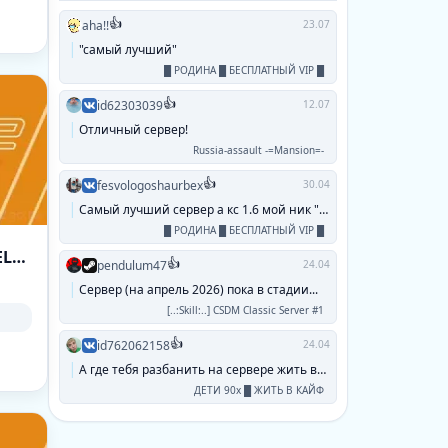
👍
aha!!
23.07
"самый лучший"
█ РОДИНА █ БЕСПЛАТНЫЙ VIP █
👍
id62303039
12.07
Отличный сервер!
Russia-assault -=Mansion=-
👍
fesvologoshaurbex
30.04
Самый лучший сервер а кс 1.6 мой ник "паук...
█ РОДИНА █ БЕСПЛАТНЫЙ VIP █
🦁 PRIDECS2.RU 🦁 | RANDOM CHEATS+MODELS #1 🔪 БЕСПЛ
👍
pendulum47
24.04
Сервер (на апрель 2026) пока в стадии...
[..:Skill:..] CSDM Classic Server #1
👍
id762062158
24.04
А где тебя разбанить на сервере жить в кайф...
ДЕТИ 90х █ ЖИТЬ В КАЙФ