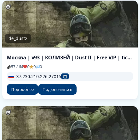
de_dust2
Москва | v93 | КОЛИЗЕЙ | Dust II | Free VIP | tickrate 100
57 / 64
0
0
0
37.230.210.226:27015
Подробнее
Подключиться