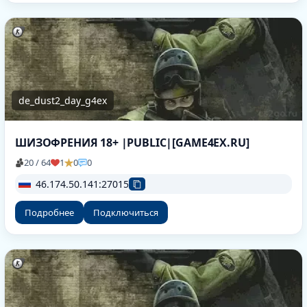
de_dust2_day_g4ex
ШИЗОФРЕНИЯ 18+ |PUBLIC|[GAME4EX.RU]
20 / 64
1
0
0
46.174.50.141:27015
Подробнее
Подключиться