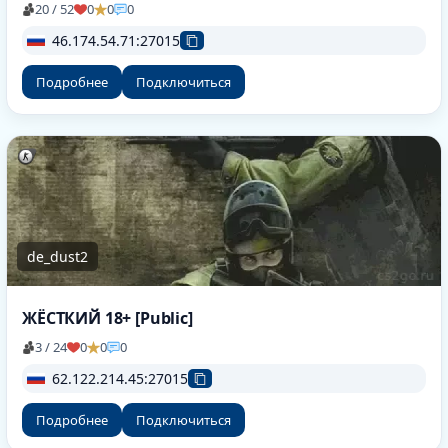
20 / 52
0
0
0
46.174.54.71:27015
Подробнее
Подключиться
de_dust2
ЖЁСТКИЙ 18+ [Public]
3 / 24
0
0
0
62.122.214.45:27015
Подробнее
Подключиться