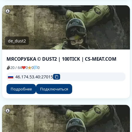
de_dust2
МЯСОРУБКА © DUST2 | 100TICK | CS-MEAT.COM
20 / 64
0
0
0
46.174.53.40:27015
Подробнее
Подключиться