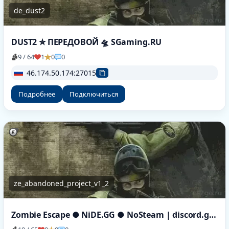
de_dust2
DUST2 ✮ ПEPEДOBOЙ 🛸 SGaming.RU
9 / 64
1
0
0
46.174.50.174:27015
Подробнее
Подключиться
ze_abandoned_project_v1_2
Zombie Escape ● NiDE.GG ● NoSteam | discord.gg/nide