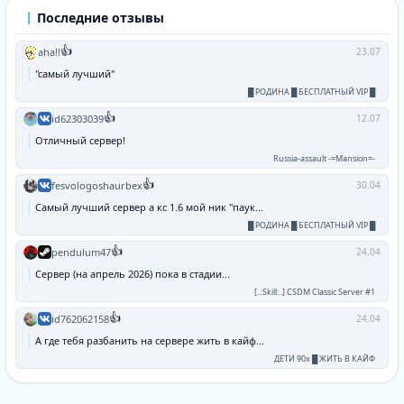
Последние отзывы
👍
aha!!
23.07
"самый лучший"
█ РОДИНА █ БЕСПЛАТНЫЙ VIP █
👍
id62303039
12.07
Отличный сервер!
Russia-assault -=Mansion=-
👍
fesvologoshaurbex
30.04
Самый лучший сервер а кс 1.6 мой ник "паук...
█ РОДИНА █ БЕСПЛАТНЫЙ VIP █
👍
pendulum47
24.04
Сервер (на апрель 2026) пока в стадии...
[..:Skill:..] CSDM Classic Server #1
👍
id762062158
24.04
А где тебя разбанить на сервере жить в кайф...
ДЕТИ 90х █ ЖИТЬ В КАЙФ