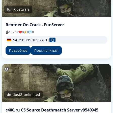
fun_dustwars
Rentner On Crack - FunServer
10 / 12
0
0
0
94.250.219.189:27015
Подробнее
Подключиться
de_dust2_unlimited
c400.ru CS:Source Deathmatch Server v9540945