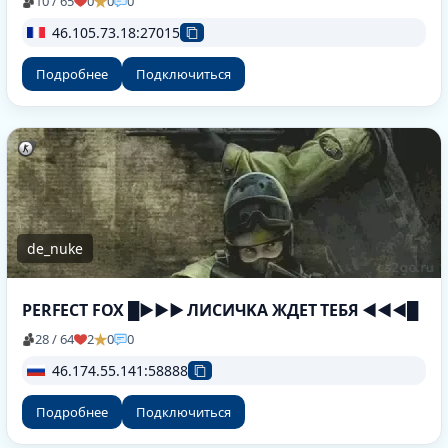
10 / 65
0
0
0
46.105.73.18:27015
Подробнее
Подключиться
de_nuke
PERFECT FOX █►►► ЛИCИЧKA ЖДET TEБЯ ◄◄◄█
28 / 64
2
0
0
46.174.55.141:58888
Подробнее
Подключиться