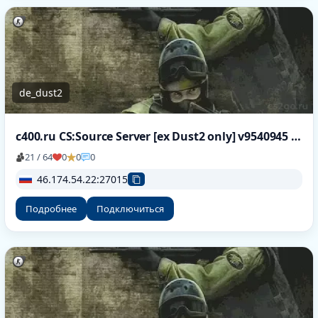
de_dust2
c400.ru CS:Source Server [ex Dust2 only] v9540945 [HLstatsX]
21 / 64
0
0
0
46.174.54.22:27015
Подробнее
Подключиться