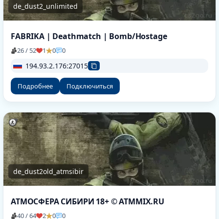
de_dust2_unlimited
FABRIKA | Deathmatch | Bomb/Hostage
26 / 52
1
0
0
194.93.2.176:27015
Подробнее
Подключиться
de_dust2old_atmsibir
АТМОСФЕРА СИБИРИ 18+ © ATMMIX.RU
40 / 64
2
0
0