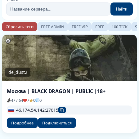
Найти
Сбросить теги
FREE ADMIN
FREE VIP
FREE
100 TICK
S
de_dust2
Москва | BLACK DRAGON | PUBLIC |18+
47 / 64
7
0
0
46.174.54.142:27015
Подробнее
Подключиться