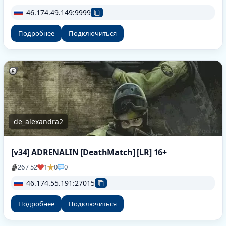
46.174.49.149:9999
Подробнее
Подключиться
de_alexandra2
[v34] ADRENALIN [DeathMatch] [LR] 16+
26 / 52
1
0
0
46.174.55.191:27015
Подробнее
Подключиться