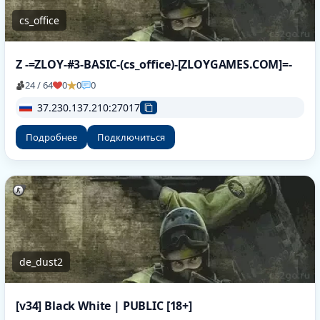
cs_office
Z -=ZLOY-#3-BASIC-(cs_office)-[ZLOYGAMES.COM]=-
24 / 64
0
0
0
37.230.137.210:27017
Подробнее
Подключиться
de_dust2
[v34] Black White | PUBLIC [18+]