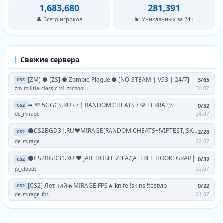
1,683,680
281,391
👤 Всего игроков
📊 Уникальных за 24ч
Свежие сервера
[ZM] ● [ZS] ● Zombie Plague ● [NO-STEAM | V93 | 24/7]
3/65
CSS
zm_militia_classic_v4_zschool
30.07
➥ 💜 5GGCS.RU - / ᛉ RANDOM CHEATS / 💜 TERRA ツ
0/32
CS2
de_mirage
24.07
⚫CS2BGD31.RU❤MIRAGE[RANDOM CHEATS+!VIPTEST,!SKINS]
2/28
CS2
de_mirage
22.07
⚫CS2BGD31.RU ❤ JAIL ПОБЕГ ИЗ АДА [FREE HOOK|GRAB|
0/32
CS2
jb_clouds
22.07
[CS2] Летний🔥MIRAGE FPS🔥!knife !skins !testvip
0/22
CS2
de_mirage_fps
21.07