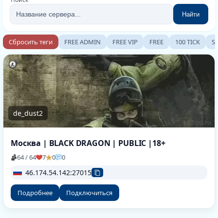
Найти
Сбросить теги
FREE ADMIN
FREE VIP
FREE
100 TICK
S
de_dust2
Москва | BLACK DRAGON | PUBLIC |18+
64 / 64
7
0
0
46.174.54.142:27015
Подробнее
Подключиться