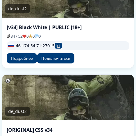
de_dust2
[v34] Black White | PUBLIC [18+]
34 / 52
0
0
0
46.174.54.71:27015
Подробнее
Подключиться
de_dust2
[ORIGINAL] CSS v34