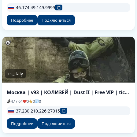
46.174.49.149:9999
Подробнее
Подключиться
cs_italy
Москва | v93 | КОЛИЗЕЙ | Dust II | Free VIP | tickrate 100
47 / 64
0
0
0
37.230.210.226:27015
Подробнее
Подключиться