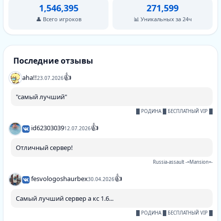
1,546,395
271,599
👤 Всего игроков
📊 Уникальных за 24ч
Последние отзывы
👍
aha!!
23.07.2026
"самый лучший"
█ РОДИНА █ БЕСПЛАТНЫЙ VIP █
👍
id62303039
12.07.2026
Отличный сервер!
Russia-assault -=Mansion=-
👍
fesvologoshaurbex
30.04.2026
Самый лучший сервер а кс 1.6...
█ РОДИНА █ БЕСПЛАТНЫЙ VIP █