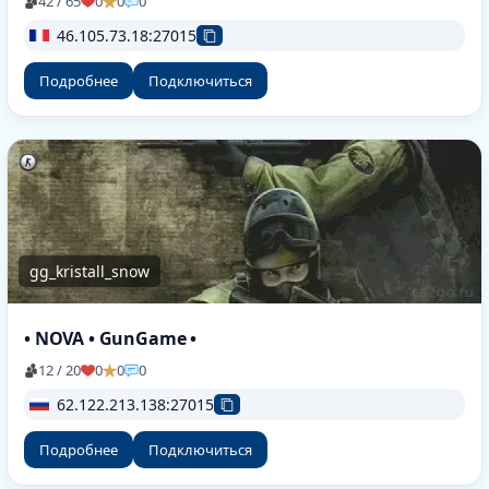
42 / 65
0
0
0
46.105.73.18:27015
Подробнее
Подключиться
gg_kristall_snow
• NOVA • GunGame •
12 / 20
0
0
0
62.122.213.138:27015
Подробнее
Подключиться