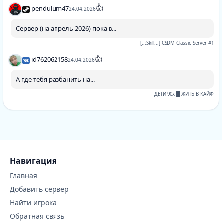
👍
pendulum47
24.04.2026
Сервер (на апрель 2026) пока в...
[..:Skill:..] CSDM Classic Server #1
👍
id762062158
24.04.2026
А где тебя разбанить на...
ДЕТИ 90х █ ЖИТЬ В КАЙФ
Навигация
Главная
Добавить сервер
Найти игрока
Обратная связь