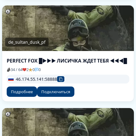
de_sultan_dusk_pf
PERFECT FOX █►►► ЛИCИЧKA ЖДET TEБЯ ◄◄◄█
34 / 64
2
0
0
46.174.55.141:58888
Подробнее
Подключиться