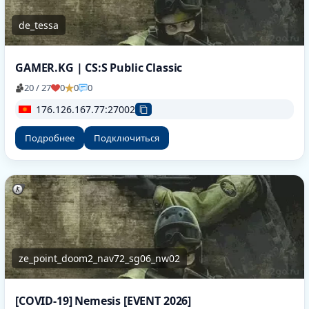
de_tessa
GAMER.KG | CS:S Public Classic
20 / 27
0
0
0
176.126.167.77:27002
Подробнее
Подключиться
ze_point_doom2_nav72_sg06_nw02
[COVID-19] Nemesis [EVENT 2026]