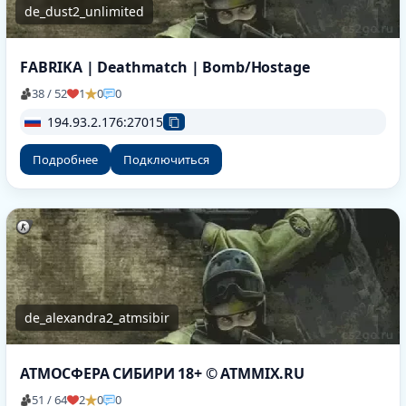
de_dust2_unlimited
FABRIKA | Deathmatch | Bomb/Hostage
38 / 52
1
0
0
194.93.2.176:27015
Подробнее
Подключиться
de_alexandra2_atmsibir
АТМОСФЕРА СИБИРИ 18+ © ATMMIX.RU
51 / 64
2
0
0