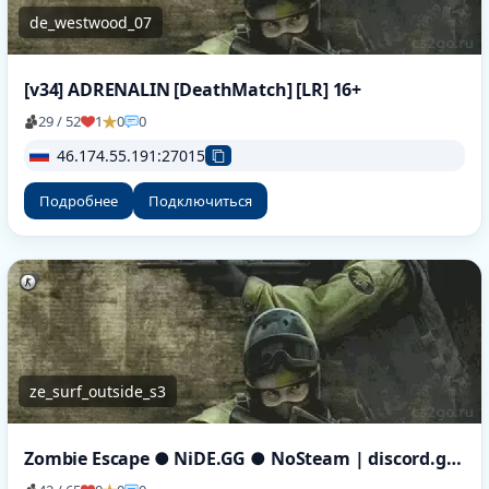
de_westwood_07
[v34] ADRENALIN [DeathMatch] [LR] 16+
29 / 52
1
0
0
46.174.55.191:27015
Подробнее
Подключиться
ze_surf_outside_s3
Zombie Escape ● NiDE.GG ● NoSteam | discord.gg/nide