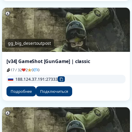
gg_big_desertoutpost
[v34] GameShot [GunGame] | classic
17 / 32
2
0
0
188.124.37.191:27333
Подробнее
Подключиться