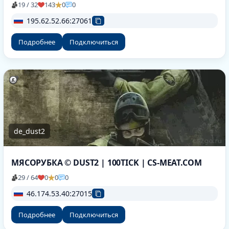
19 / 32
143
0
0
195.62.52.66:27061
Подробнее
Подключиться
de_dust2
МЯСОРУБКА © DUST2 | 100TICK | CS-MEAT.COM
29 / 64
0
0
0
46.174.53.40:27015
Подробнее
Подключиться