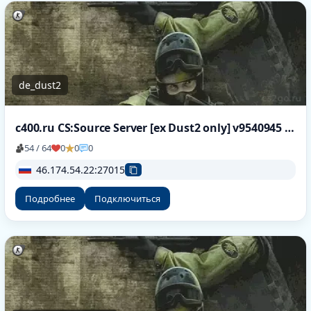
de_dust2
c400.ru CS:Source Server [ex Dust2 only] v9540945 [HLstatsX]
54 / 64
0
0
0
46.174.54.22:27015
Подробнее
Подключиться