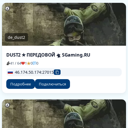
de_dust2
DUST2 ✮ ПEPEДOBOЙ 🛸 SGaming.RU
41 / 64
1
0
0
46.174.50.174:27015
Подробнее
Подключиться