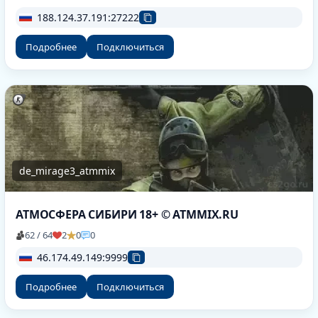
188.124.37.191:27222
Подробнее
Подключиться
de_mirage3_atmmix
АТМОСФЕРА СИБИРИ 18+ © ATMMIX.RU
62 / 64
2
0
0
46.174.49.149:9999
Подробнее
Подключиться