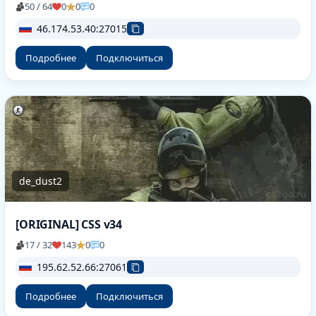
50 / 64
0
0
0
46.174.53.40:27015
Подробнее
Подключиться
de_dust2
[ORIGINAL] CSS v34
17 / 32
143
0
0
195.62.52.66:27061
Подробнее
Подключиться