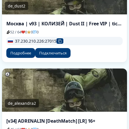
de_dust2
Москва | v93 | КОЛИЗЕЙ | Dust II | Free VIP | tickrate 100
52 / 64
0
0
0
37.230.210.226:27015
Подробнее
Подключиться
de_alexandra2
[v34] ADRENALIN [DeathMatch] [LR] 16+