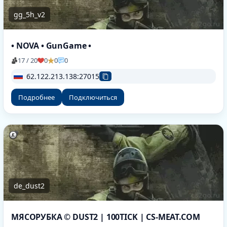
gg_5h_v2
• NOVA • GunGame •
17 / 20
0
0
0
62.122.213.138:27015
Подробнее
Подключиться
de_dust2
МЯСОРУБКА © DUST2 | 100TICK | CS-MEAT.COM