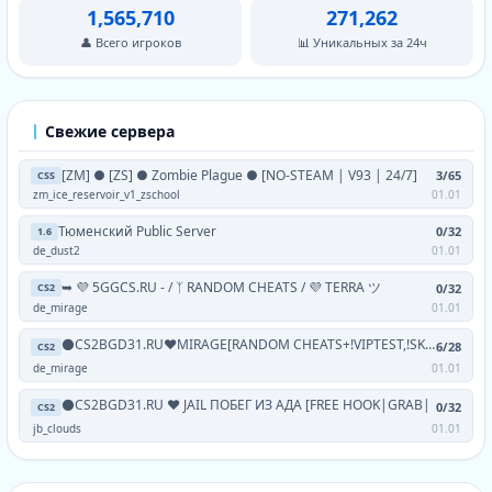
1,565,710
271,262
👤 Всего игроков
📊 Уникальных за 24ч
Свежие сервера
[ZM] ● [ZS] ● Zombie Plague ● [NO-STEAM | V93 | 24/7]
3/65
CSS
zm_ice_reservoir_v1_zschool
01.01
Тюменский Public Server
0/32
1.6
de_dust2
01.01
➥ 💜 5GGCS.RU - / ᛉ RANDOM CHEATS / 💜 TERRA ツ
0/32
CS2
de_mirage
01.01
⚫CS2BGD31.RU❤MIRAGE[RANDOM CHEATS+!VIPTEST,!SKINS]
6/28
CS2
de_mirage
01.01
⚫CS2BGD31.RU ❤ JAIL ПОБЕГ ИЗ АДА [FREE HOOK|GRAB|
0/32
CS2
jb_clouds
01.01