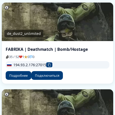
de_dust2_unlimited
FABRIKA | Deathmatch | Bomb/Hostage
35 / 52
1
0
0
194.93.2.176:27015
Подробнее
Подключиться