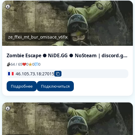
ze_ffxii_mt_bur_omisace_v6fix
Zombie Escape ● NiDE.GG ● NoSteam | discord.gg/nide
64 / 65
0
0
0
46.105.73.18:27015
Подробнее
Подключиться