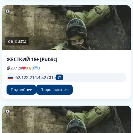
de_dust2
ЖЁСТКИЙ 18+ [Public]
20 / 28
0
0
0
62.122.214.45:27015
Подробнее
Подключиться