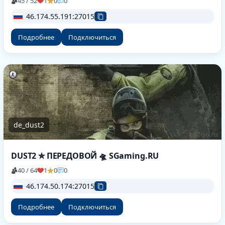
45 / 52
1
0
0
46.174.55.191:27015
Подробнее
Подключиться
de_dust2
DUST2 ✮ ПEPEДOBOЙ 🛸 SGaming.RU
40 / 64
1
0
0
46.174.50.174:27015
Подробнее
Подключиться