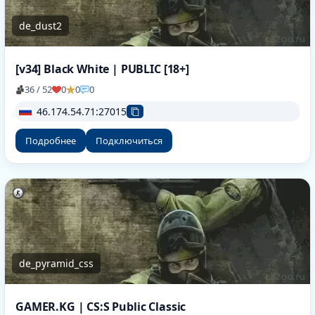
de_dust2
[v34] Black White | PUBLIC [18+]
36 / 52
0
0
0
46.174.54.71:27015
Подробнее
Подключиться
de_pyramid_css
GAMER.KG | CS:S Public Classic