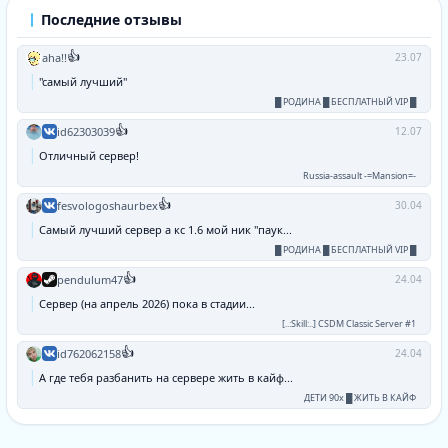
Последние отзывы
👍
aha!!
23.07
"самый лучший"
█ РОДИНА █ БЕСПЛАТНЫЙ VIP █
👍
id62303039
12.07
Отличный сервер!
Russia-assault -=Mansion=-
👍
fesvologoshaurbex
30.04
Самый лучший сервер а кс 1.6 мой ник "паук...
█ РОДИНА █ БЕСПЛАТНЫЙ VIP █
👍
pendulum47
24.04
Сервер (на апрель 2026) пока в стадии...
[..:Skill:..] CSDM Classic Server #1
👍
id762062158
24.04
А где тебя разбанить на сервере жить в кайф...
ДЕТИ 90х █ ЖИТЬ В КАЙФ