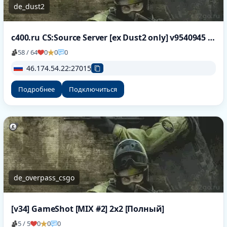
de_dust2
c400.ru CS:Source Server [ex Dust2 only] v9540945 [HLstatsX]
58 / 64
0
0
0
46.174.54.22:27015
Подробнее
Подключиться
de_overpass_csgo
[v34] GameShot [MIX #2] 2x2 [Полный]
5 / 5
0
0
0