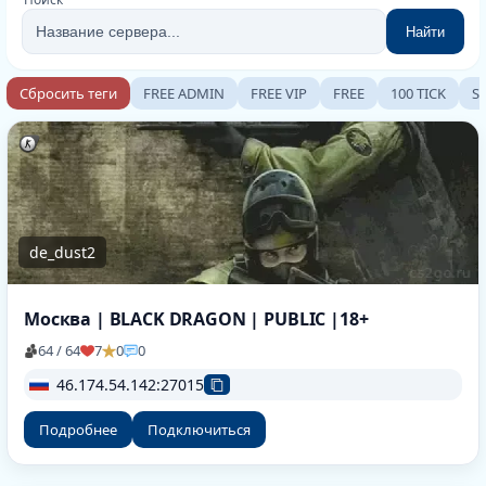
Найти
Сбросить теги
FREE ADMIN
FREE VIP
FREE
100 TICK
S
de_dust2
Москва | BLACK DRAGON | PUBLIC |18+
64 / 64
7
0
0
46.174.54.142:27015
Подробнее
Подключиться