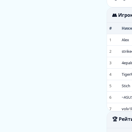
👥 Игро
#
Ник
1
Alex
2
strike
3
4epal
4
Tiger
5
Stich
6
~ASU
7
volv1
🏆 Рейт
8
Denk
9
Varf4