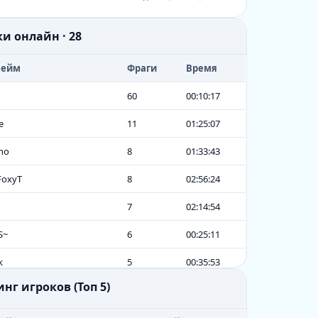
ки онлайн · 28
нейм
Фраги
Время
60
00:10:17
e
11
01:25:07
no
8
01:33:43
FoxyT
8
02:56:24
7
02:14:54
S~
6
00:25:11
k
5
00:35:53
инг игроков (Топ 5)
a
4
01:59:02
eg
4
00:21:29