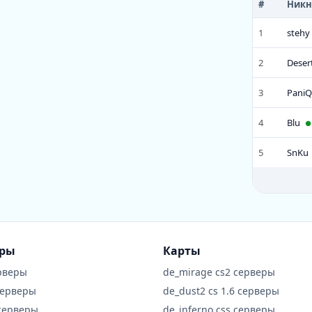
#
Ник
10
swan
1
stehy
11
LCF
2
Deser
12
Snip
3
Pani
13
****
4
Blu
●
14
Wind
5
SnKu
15
Женя
16
Pawk
17
Necro
18
d!ab0
еры
Карты
19
K3NT
рверы
de_mirage cs2 серверы
серверы
de_dust2 cs 1.6 серверы
20
Oksiy
 серверы
de_inferno css серверы