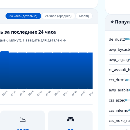
24 часа (детально)
24 часа (среднее)
Месяц
⭐ Попу
ь за последние 24 часа
de_dust2
дые 6 минут). Наведите для деталей →
awp_bycast
awp_zigzag
cs_assault_
css_dust3
awp_arabia
05:36
05:30
05:24
05:18
05:12
05:06
05:00
04:54
04:48
04:42
04:36
04:30
04:24
04:18
04:12
css_aztec
css_inferno
📉
🎮
css_nuke_ra