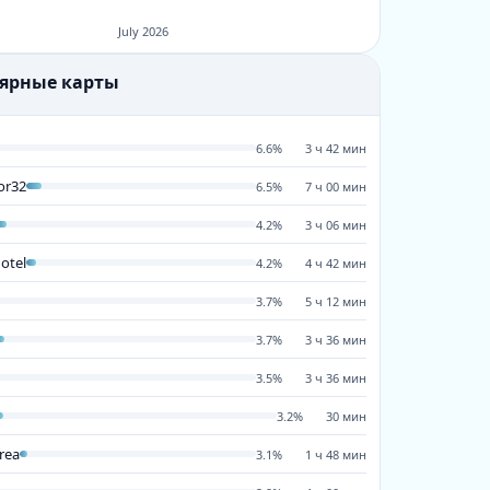
July 2026
лярные карты
6.6%
3 ч 42 мин
or32
6.5%
7 ч 00 мин
4.2%
3 ч 06 мин
hotel
4.2%
4 ч 42 мин
3.7%
5 ч 12 мин
3.7%
3 ч 36 мин
04:06
04:00
03:54
03:48
03:42
03:36
03:30
03:24
03:18
03:12
03:06
03:00
02:54
02:48
02:4
3.5%
3 ч 36 мин
3.2%
30 мин
rea
3.1%
1 ч 48 мин