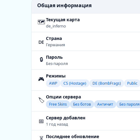
Общая информация
Текущая карта
🗺
de_inferno
Страна
de
Германия
Пароль
🔒
Без пароля
Режимы
🎮
AWP
CS (Hostage)
DE (BombFrags)
Public
Опции сервера
🏷️
Free Skins
Без ботов
Античит
Без пароля
Сервер добавлен
📅
1 год назад
Последнее обновление
⏳