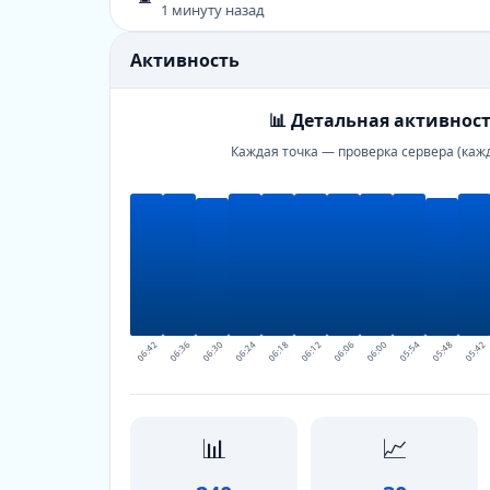
1 минуту назад
Активность
📊 Детальная активност
Каждая точка — проверка сервера (каж
06:42
06:36
06:30
06:24
06:18
06:12
06:06
06:00
05:54
05:48
05:42
📊
📈