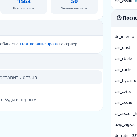
1563
50
css_assault
Всего игроков
Уникальных карт
🕐 Пос
de_inferno
добавлена.
Подтвердите права
на сервер.
css_dust
css_cbble
css_cache
 оставить отзыв
css_bycasto
css_aztec
в. Будьте первым!
css_assault
cs_assault_
awp_zigzag
de_rats_133