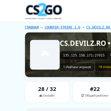
2
CS
GO
МОНИТОРИНГ COUNTER-STRIKE СЕРВЕРОВ
ГЛАВНАЯ
→
COUNTER-STRIKE 1.6
→
CS.DEVILZ.RO
CS.DEVILZ.RO 
🎮
135.125.158.171:27015
📉
Рейтинг игроков
⭐
В избр
28 / 32
#22
👥 Онлайн
🏆 Общий рейтинг