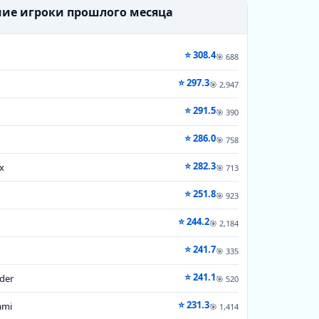
шие игроки прошлого месяца
⭐ 308.4
🎯 688
⭐ 297.3
🎯 2,947
⭐ 291.5
🎯 390
⭐ 286.0
🎯 758
⭐ 282.3
x
🎯 713
⭐ 251.8
🎯 923
⭐ 244.2
🎯 2,184
⭐ 241.7
1
🎯 335
⭐ 241.1
der
🎯 520
⭐ 231.3
ami
🎯 1,414