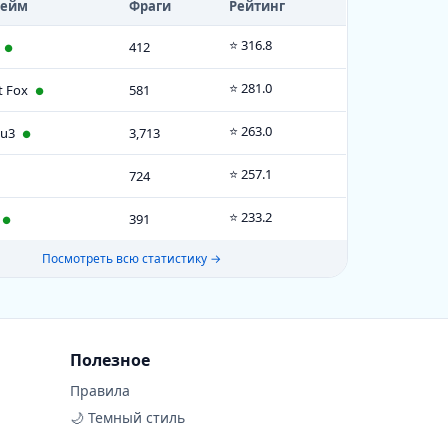
нейм
Фраги
Рейтинг
white
4
01:45:59
⭐ 316.8
412
●
4
01:31:53
⭐ 281.0
t Fox
581
●
3
01:38:49
⭐ 263.0
Qu3
3,713
●
Ty6Kan4iK****
3
00:33:21
⭐ 257.1
724
owXP
3
01:45:22
⭐ 233.2
391
●
 Прохоров
3
01:38:24
Посмотреть всю статистику →
a1991
3
01:51:18
Skin
3
01:12:21
Lik.
3
01:03:48
Полезное
2
00:47:42
Правила
🌙 Темный стиль
a
2
00:53:22