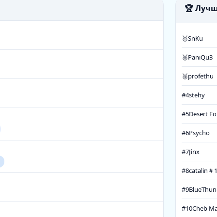
🏆 Луч
🥇
SnKu
🥈
PaniQu3
🥉
profethu
#4
stehy
#5
Desert Fo
#6
Psycho
#7
Jinx
catalin＃
#8
#9
BlueThun
#10
Cheb M