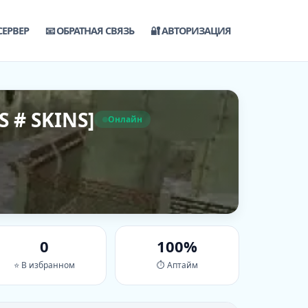
СЕРВЕР
📧 ОБРАТНАЯ СВЯЗЬ
🔐 АВТОРИЗАЦИЯ
S # SKINS]
Онлайн
0
100%
⭐ В избранном
⏱ Аптайм