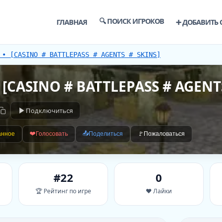
🔍 ПОИСК ИГРОКОВ
ГЛАВНАЯ
➕ ДОБАВИТЬ 
 • [CASINO # BATTLEPASS # AGENTS # SKINS]
• [CASINO # BATTLEPASS # AGENT
Подключиться
❤️
📤
анное
Голосовать
Поделиться
🚩
Пожаловаться
#22
0
🏆 Рейтинг по игре
❤️ Лайки