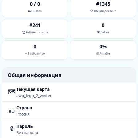
0 / 0
#1345
👥 Онлайн
🏆 Общий рейтинг
#241
0
🏆 Рейтинг по игре
❤️ Лайки
0
0%
⭐ В избранном
⏱ Аптайм
Общая информация
Текущая карта
🗺
awp_lego_2_winter
Страна
ru
Россия
Пароль
🔒
Без пароля