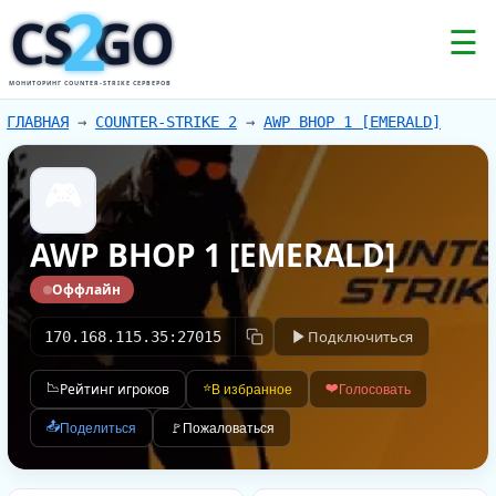
2
CS
GO
☰
МОНИТОРИНГ COUNTER-STRIKE СЕРВЕРОВ
ГЛАВНАЯ
→
COUNTER-STRIKE 2
→
AWP BHOP 1 [EMERALD]
🎮
AWP BHOP 1 [EMERALD]
Оффлайн
Подключиться
170.168.115.35:27015
📉
Рейтинг игроков
⭐
❤️
В избранное
Голосовать
📤
Поделиться
🚩
Пожаловаться