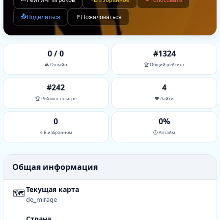
📤
Поделиться
🚩
Пожаловаться
0 / 0
#1324
👥 Онлайн
🏆 Общий рейтинг
#242
4
🏆 Рейтинг по игре
❤️ Лайки
0
0%
⭐ В избранном
⏱ Аптайм
Общая информация
Текущая карта
🗺
de_mirage
Страна