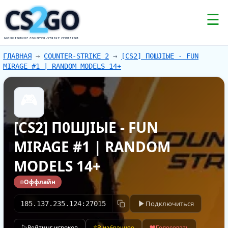
2
CS
GO
☰
МОНИТОРИНГ COUNTER-STRIKE СЕРВЕРОВ
ГЛАВНАЯ
→
COUNTER-STRIKE 2
→
[CS2] П0ШJIЫЕ - FUN
MIRAGE #1 | RANDOM MODELS 14+
🎮
[CS2] П0ШJIЫЕ - FUN
MIRAGE #1 | RANDOM
MODELS 14+
Оффлайн
Подключиться
185.137.235.124:27015
📉
Рейтинг игроков
⭐
❤️
В избранное
Голосовать