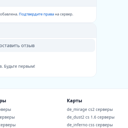
добавлена.
Подтвердите права
на сервер.
 оставить отзыв
в. Будьте первым!
еры
Карты
рверы
de_mirage cs2 серверы
серверы
de_dust2 cs 1.6 серверы
 серверы
de_inferno css серверы