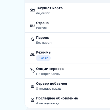
Текущая карта
🗺
de_dust2
Страна
ru
Россия
Пароль
🔒
Без пароля
Режимы
🎮
Classic
Опции сервера
🏷️
Не определены
Сервер добавлен
📅
8 месяцев назад
Последнее обновление
⏳
4 месяца назад