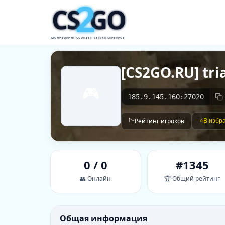
2
CS
GO
МОНИТОРИНГ COUNTER-STRIKE СЕРВЕРОВ
[CS2GO.RU] tri
🎮
185.9.145.160:27020
📉
Рейтинг игроков
⭐
В избр
0 / 0
#1345
👥 Онлайн
🏆 Общий рейтинг
Общая информация