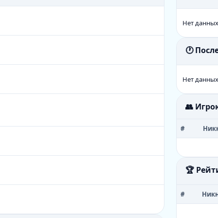
Нет данны
🕐 Пос
Нет данны
👥 Игро
#
Ник
🏆 Рейт
#
Ник