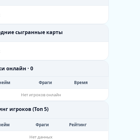
х
ледние сыгранные карты
х
ки онлайн · 0
нейм
Фраги
Время
Нет игроков онлайн
инг игроков (Топ 5)
нейм
Фраги
Рейтинг
Нет данных