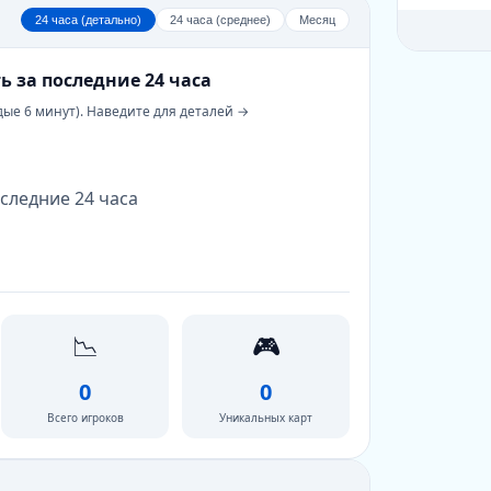
24 часа (детально)
24 часа (среднее)
Месяц
ь за последние 24 часа
дые 6 минут). Наведите для деталей →
следние 24 часа
📉
🎮
0
0
Всего игроков
Уникальных карт