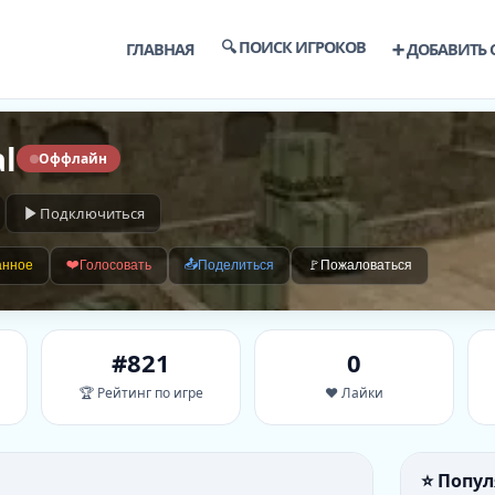
🔍 ПОИСК ИГРОКОВ
ГЛАВНАЯ
➕ ДОБАВИТЬ 
al
Оффлайн
Подключиться
❤️
📤
анное
Голосовать
Поделиться
🚩
Пожаловаться
#821
0
🏆 Рейтинг по игре
❤️ Лайки
⭐ Попу