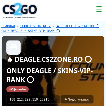
2
CS
GO
☰
МОНИТОРИНГ COUNTER-STRIKE СЕРВЕРОВ
ГЛАВНАЯ
→
COUNTER-STRIKE 2
→
🔥 DEAGLE.CS2ZONE.RO ⭕
ONLY DEAGLE / SKINS-VIP-RANK ⭕
🎮
🔥 DEAGLE.CS2ZONE.RO ⭕
ONLY DEAGLE / SKINS-VIP-
RANK ⭕
Оффлайн
Подключиться
188.212.102.119:27015