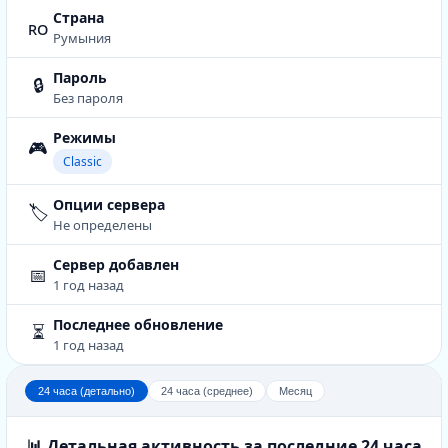
Страна
ro
Румыния
Пароль
🔒
Без пароля
Режимы
🎮
Classic
Опции сервера
🏷️
Не определены
Сервер добавлен
📅
1 год назад
Последнее обновление
⏳
1 год назад
24 часа (детально)
24 часа (среднее)
Месяц
📊 Детальная активность за последние 24 часа