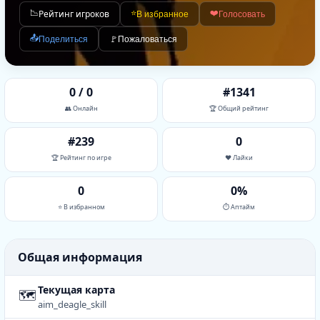
📉
Рейтинг игроков
⭐
❤️
В избранное
Голосовать
📤
Поделиться
🚩
Пожаловаться
0 / 0
#1341
👥 Онлайн
🏆 Общий рейтинг
#239
0
🏆 Рейтинг по игре
❤️ Лайки
0
0%
⭐ В избранном
⏱ Аптайм
Общая информация
Текущая карта
🗺
aim_deagle_skill