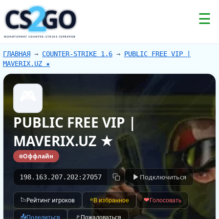
2
CS
GO
☰
МОНИТОРИНГ COUNTER-STRIKE СЕРВЕРОВ
ГЛАВНАЯ
→
COUNTER-STRIKE 1.6
→
PUBLIC FREE VIP |
MAVERIX.UZ ★
🎮
PUBLIC FREE VIP |
MAVERIX.UZ ★
Оффлайн
Подключиться
198.163.207.202:27057
📉
Рейтинг игроков
⭐
❤️
В избранное
Голосовать
📤
Поделиться
🚩
Пожаловаться