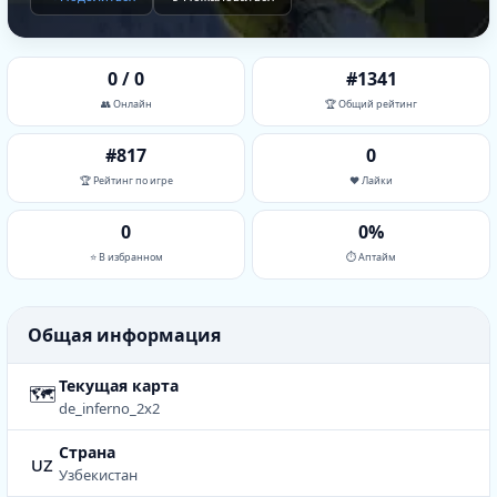
0 / 0
#1341
👥 Онлайн
🏆 Общий рейтинг
#817
0
🏆 Рейтинг по игре
❤️ Лайки
0
0%
⭐ В избранном
⏱ Аптайм
Общая информация
Текущая карта
🗺
de_inferno_2x2
Страна
uz
Узбекистан