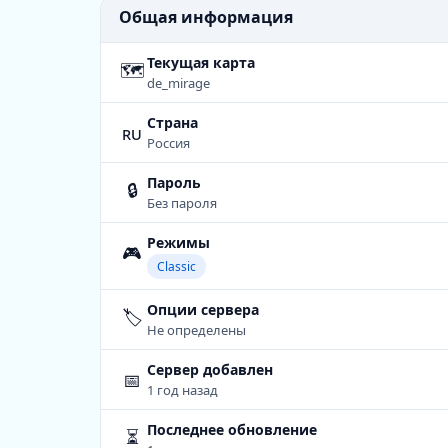
Общая информация
Текущая карта
🗺
de_mirage
Страна
ru
Россия
Пароль
🔒
Без пароля
Режимы
🎮
Classic
Опции сервера
🏷️
Не определены
Сервер добавлен
📅
1 год назад
Последнее обновление
⏳