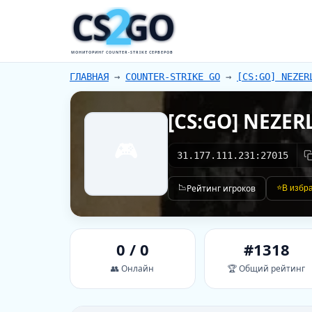
2
CS
GO
МОНИТОРИНГ COUNTER-STRIKE СЕРВЕРОВ
ГЛАВНАЯ
→
COUNTER-STRIKE GO
→
[CS:GO] NEZER
[CS:GO] NEZE
🎮
31.177.111.231:27015
📉
Рейтинг игроков
⭐
В избр
0 / 0
#1318
👥 Онлайн
🏆 Общий рейтинг