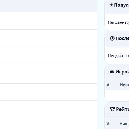
⭐ Попу
Нет данны
🕐 Пос
Нет данны
👥 Игро
#
Ник
🏆 Рейт
#
Ник