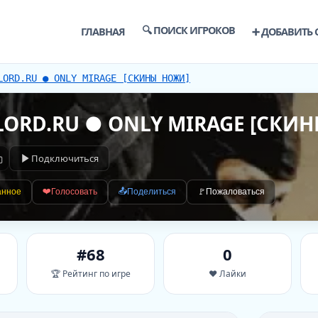
🔍 ПОИСК ИГРОКОВ
ГЛАВНАЯ
➕ ДОБАВИТЬ 
LORD.RU ● ONLY MIRAGE [СКИНЫ НОЖИ]
RLORD.RU ● ONLY MIRAGE [СКИ
Подключиться
❤️
📤
анное
Голосовать
Поделиться
🚩
Пожаловаться
#68
0
🏆 Рейтинг по игре
❤️ Лайки