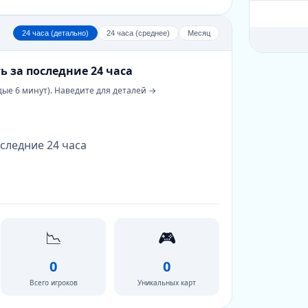
24 часа (детально)
24 часа (среднее)
Месяц
ь за последние 24 часа
дые 6 минут). Наведите для деталей →
следние 24 часа
📉
🎮
0
0
Всего игроков
Уникальных карт