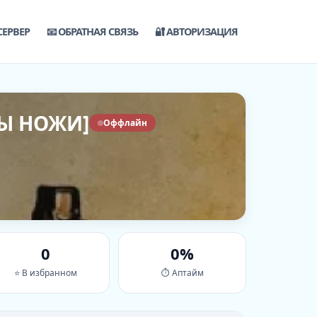
СЕРВЕР
📧 ОБРАТНАЯ СВЯЗЬ
🔐 АВТОРИЗАЦИЯ
НЫ НОЖИ]
Оффлайн
0
0%
⭐ В избранном
⏱ Аптайм