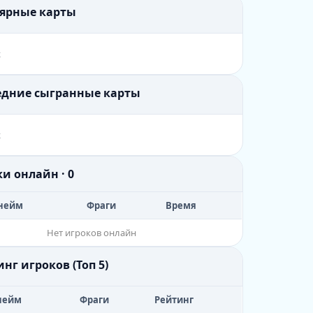
лярные карты
х
ледние сыгранные карты
х
ки онлайн · 0
нейм
Фраги
Время
Нет игроков онлайн
инг игроков (Топ 5)
нейм
Фраги
Рейтинг