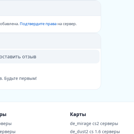
добавлена.
Подтвердите права
на сервер.
 оставить отзыв
в. Будьте первым!
еры
Карты
рверы
de_mirage cs2 серверы
серверы
de_dust2 cs 1.6 серверы