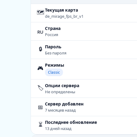
Текущая карта
🗺
de_mirage_fps_br_v1
Страна
ru
Россия
Пароль
🔒
Без пароля
Режимы
🎮
Classic
Опции сервера
🏷️
Не определены
Сервер добавлен
📅
7 месяцев назад
Последнее обновление
⏳
13 дней назад