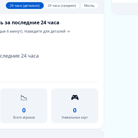
24 часа (детально)
24 часа (среднее)
Месяц
ь за последние 24 часа
дые 6 минут). Наведите для деталей →
следние 24 часа
📉
🎮
0
0
Всего игроков
Уникальных карт