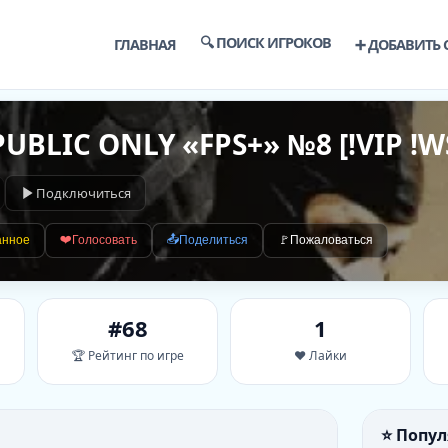
🔍 ПОИСК ИГРОКОВ
ГЛАВНАЯ
➕ ДОБАВИТЬ 
PUBLIC ONLY «FPS+» №8 [!VIP !W
Подключиться
❤️
📤
анное
Голосовать
Поделиться
🚩
Пожаловаться
#68
1
🏆 Рейтинг по игре
❤️ Лайки
⭐ Попу