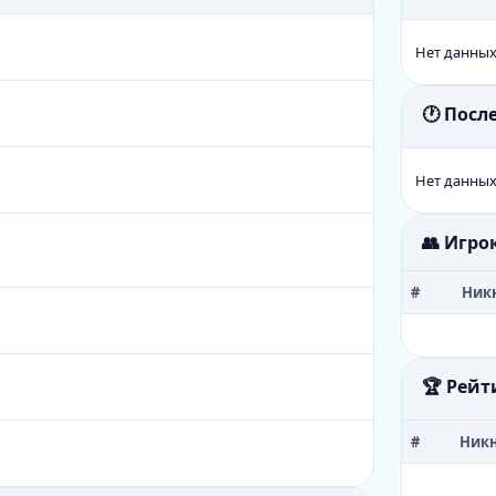
Нет данны
🕐 Пос
Нет данны
👥 Игро
#
Ник
🏆 Рейт
#
Ник