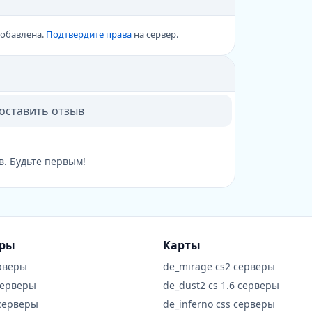
добавлена.
Подтвердите права
на сервер.
 оставить отзыв
в. Будьте первым!
еры
Карты
рверы
de_mirage cs2 серверы
серверы
de_dust2 cs 1.6 серверы
 серверы
de_inferno css серверы