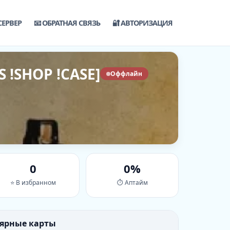
СЕРВЕР
📧 ОБРАТНАЯ СВЯЗЬ
🔐 АВТОРИЗАЦИЯ
S !SHOP !CASE]
Оффлайн
0
0%
⭐ В избранном
⏱ Аптайм
лярные карты