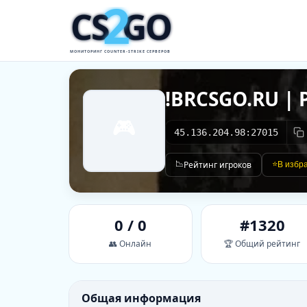
2
CS
GO
МОНИТОРИНГ COUNTER-STRIKE СЕРВЕРОВ
!BRCSGO.RU | 
🎮
45.136.204.98:27015
📉
Рейтинг игроков
⭐
В избр
0 / 0
#1320
👥 Онлайн
🏆 Общий рейтинг
Общая информация