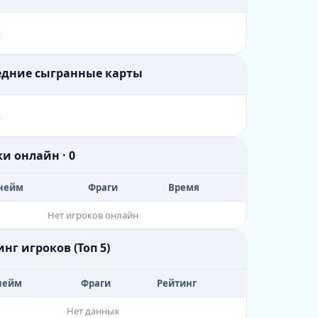
х
ледние сыгранные карты
х
ки онлайн · 0
нейм
Фраги
Время
Нет игроков онлайн
инг игроков (Топ 5)
нейм
Фраги
Рейтинг
Нет данных