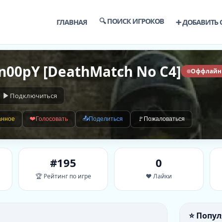
🔍 ПОИСК ИГРОКОВ
ГЛАВНАЯ
➕ ДОБАВИТЬ 
Sn00pY [DeathMatch No C4]
Оффлайн
Подключиться
❤️
📤
анное
Голосовать
Поделиться
🚩
Пожаловаться
#195
0
🏆 Рейтинг по игре
❤️ Лайки
⭐ Попу