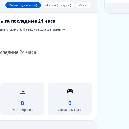
24 часа (детально)
24 часа (среднее)
Месяц
ь за последние 24 часа
дые 6 минут). Наведите для деталей →
следние 24 часа
📉
🎮
0
0
Всего игроков
Уникальных карт