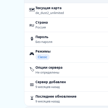
Текущая карта
🗺
de_dust2_unlimited
Страна
ru
Россия
Пароль
🔒
Без пароля
Режимы
🎮
Classic
Опции сервера
🏷️
Не определены
Сервер добавлен
📅
9 месяцев назад
Последнее обновление
⏳
9 месяцев назад