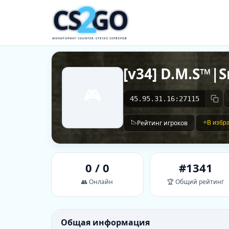
2
CS
GO
МОНИТОРИНГ COUNTER-STRIKE СЕРВЕРОВ
[v34] D.M.S™|
🎮
45.95.31.16:27115
📉
Рейтинг игроков
⭐
В избр
0 / 0
#1341
👥 Онлайн
🏆 Общий рейтинг
Общая информация