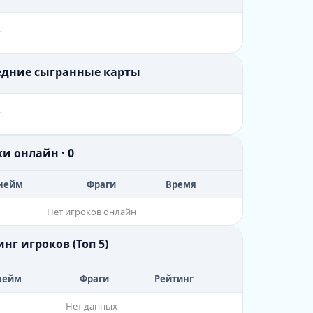
х
ледние сыгранные карты
х
ки онлайн · 0
нейм
Фраги
Время
Нет игроков онлайн
инг игроков (Топ 5)
нейм
Фраги
Рейтинг
Нет данных