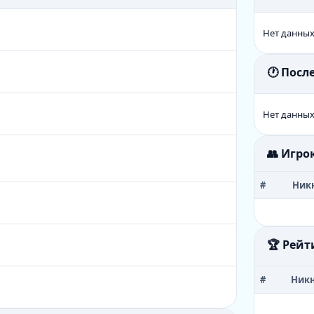
Нет данны
🕐 Пос
Нет данны
👥 Игро
#
Ник
🏆 Рейт
#
Ник