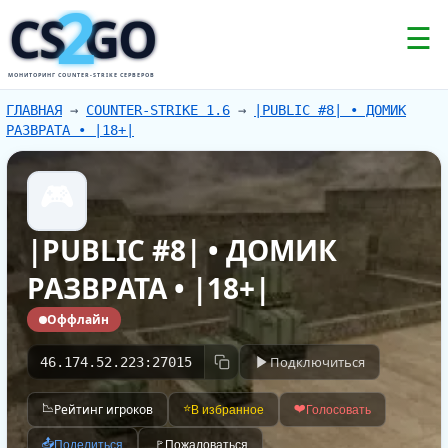
2
CS
GO
☰
МОНИТОРИНГ COUNTER-STRIKE СЕРВЕРОВ
ГЛАВНАЯ
→
COUNTER-STRIKE 1.6
→
|PUBLIC #8| • ДОМИК
РАЗВРАТА • |18+|
🎮
|PUBLIC #8| • ДОМИК
РАЗВРАТА • |18+|
Оффлайн
Подключиться
46.174.52.223:27015
📉
Рейтинг игроков
⭐
❤️
В избранное
Голосовать
📤
Поделиться
🚩
Пожаловаться