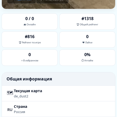
0 / 0
#1318
👥 Онлайн
🏆 Общий рейтинг
#816
0
🏆 Рейтинг по игре
❤️ Лайки
0
0%
⭐ В избранном
⏱ Аптайм
Общая информация
Текущая карта
🗺
de_dust2
Страна
ru
Россия