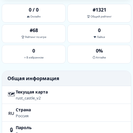
0 / 0
#1321
👥 Онлайн
🏆 Общий рейтинг
#68
0
🏆 Рейтинг по игре
❤️ Лайки
0
0%
⭐ В избранном
⏱ Аптайм
Общая информация
Текущая карта
🗺
rust_castle_v2
Страна
ru
Россия
Пароль
🔒