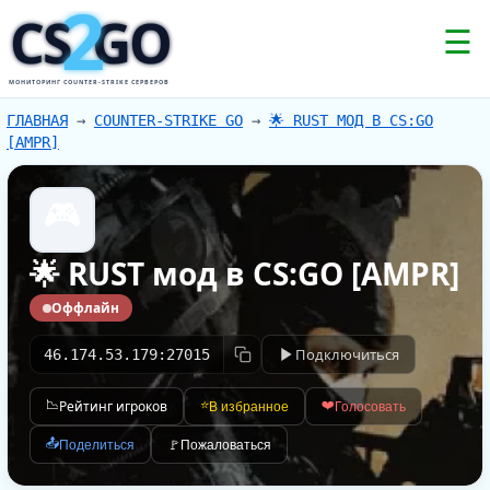
2
CS
GO
☰
МОНИТОРИНГ COUNTER-STRIKE СЕРВЕРОВ
ГЛАВНАЯ
→
COUNTER-STRIKE GO
→
🌟 RUST МОД В CS:GO
[AMPR]
🎮
🌟 RUST мод в CS:GO [AMPR]
Оффлайн
Подключиться
46.174.53.179:27015
📉
Рейтинг игроков
⭐
❤️
В избранное
Голосовать
📤
Поделиться
🚩
Пожаловаться