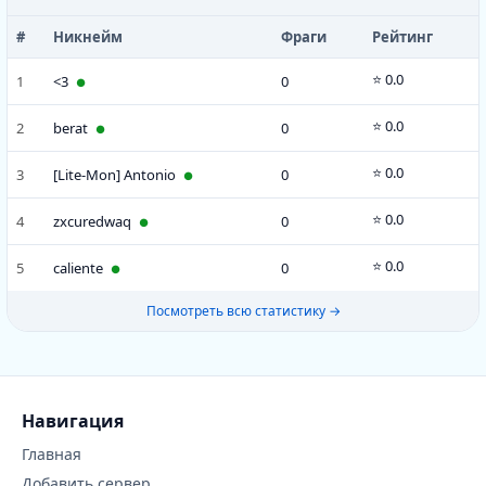
#
Никнейм
Фраги
Рейтинг
⭐ 0.0
1
<3
0
●
⭐ 0.0
2
berat
0
●
⭐ 0.0
3
[Lite-Mon] Antonio
0
●
⭐ 0.0
4
zxcuredwaq
0
●
⭐ 0.0
5
caliente
0
●
Посмотреть всю статистику →
Навигация
Главная
Добавить сервер