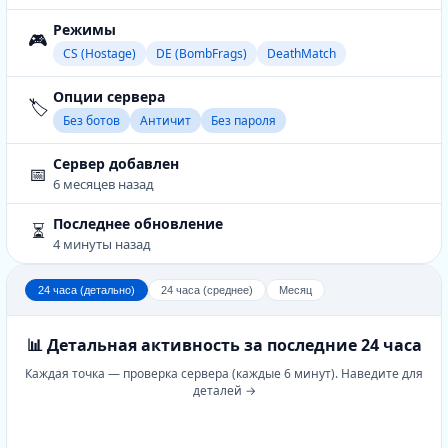
Режимы
🎮
CS (Hostage)
DE (BombFrags)
DeathMatch
Опции сервера
🏷️
Без ботов
Античит
Без пароля
Сервер добавлен
📅
6 месяцев назад
Последнее обновление
⏳
4 минуты назад
24 часа (детально)
24 часа (среднее)
Месяц
📊 Детальная активность за последние 24 часа
Каждая точка — проверка сервера (каждые 6 минут). Наведите для
деталей →