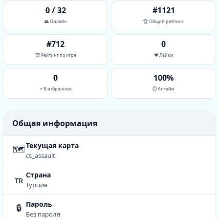
0 / 32
#1121
👥 Онлайн
🏆 Общий рейтинг
#712
0
🏆 Рейтинг по игре
❤️ Лайки
0
100%
⭐ В избранном
⏱ Аптайм
Общая информация
Текущая карта
🗺
cs_assault
Страна
tr
Турция
Пароль
🔒
Без пароля