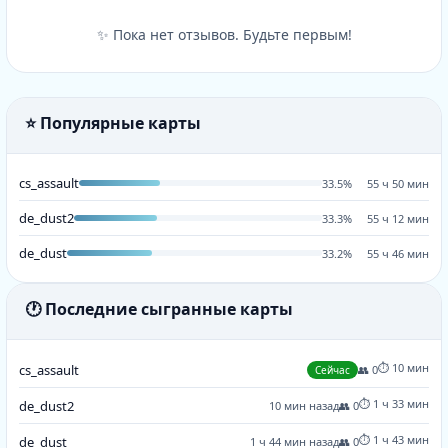
✨ Пока нет отзывов. Будьте первым!
⭐ Популярные карты
cs_assault
33.5%
55 ч 50 мин
de_dust2
33.3%
55 ч 12 мин
de_dust
33.2%
55 ч 46 мин
🕐 Последние сыгранные карты
⏱️ 10 мин
cs_assault
👥 0
Сейчас
⏱️ 1 ч 33 мин
de_dust2
10 мин назад
👥 0
⏱️ 1 ч 43 мин
de_dust
1 ч 44 мин назад
👥 0