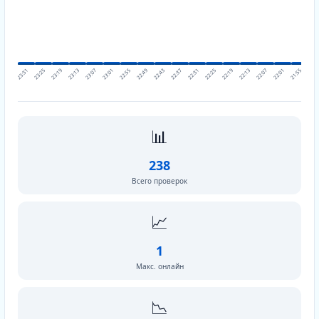
23:31
23:25
23:19
23:13
23:07
23:01
22:55
22:49
22:43
22:37
22:31
22:25
22:19
22:13
22:07
22:01
21:55
21:5
📊
238
Всего проверок
📈
1
Макс. онлайн
📉