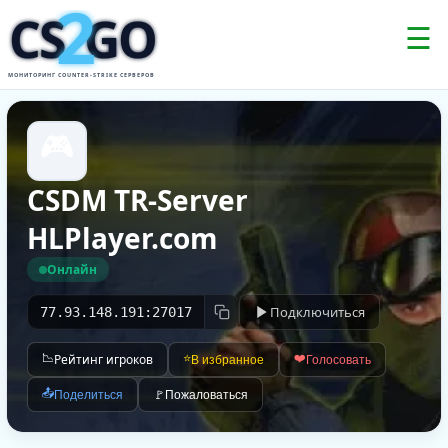
2
CS
GO
☰
МОНИТОРИНГ COUNTER-STRIKE СЕРВЕРОВ
🎮
CSDM TR-Server
HLPlayer.com
Онлайн
Подключиться
77.93.148.191:27017
📉
Рейтинг игроков
⭐
❤️
В избранное
Голосовать
📤
Поделиться
🚩
Пожаловаться