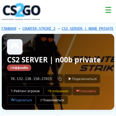
2
CS
GO
☰
МОНИТОРИНГ COUNTER-STRIKE СЕРВЕРОВ
ГЛАВНАЯ
→
COUNTER-STRIKE 2
→
CS2 SERVER | N00B PRIVATE
🎮
CS2 SERVER | n00b private
Оффлайн
Подключиться
78.132.138.150:27015
📉
Рейтинг игроков
⭐
❤️
В избранное
Голосовать
📤
Поделиться
🚩
Пожаловаться