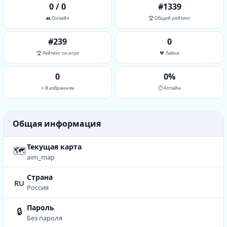
0 / 0
#1339
👥 Онлайн
🏆 Общий рейтинг
#239
0
🏆 Рейтинг по игре
❤️ Лайки
0
0%
⭐ В избранном
⏱ Аптайм
Общая информация
Текущая карта
🗺
aim_map
Страна
ru
Россия
Пароль
🔒
Без пароля