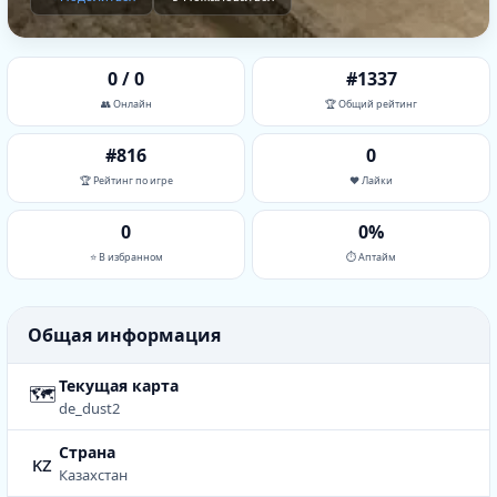
0 / 0
#1337
👥 Онлайн
🏆 Общий рейтинг
#816
0
🏆 Рейтинг по игре
❤️ Лайки
0
0%
⭐ В избранном
⏱ Аптайм
Общая информация
Текущая карта
🗺
de_dust2
Страна
kz
Казахстан