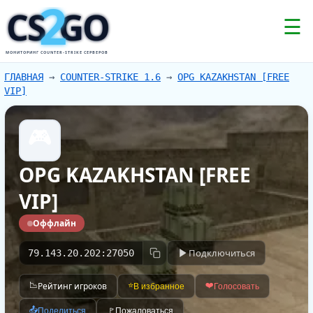
2
CS
GO
☰
МОНИТОРИНГ COUNTER-STRIKE СЕРВЕРОВ
ГЛАВНАЯ
→
COUNTER-STRIKE 1.6
→
OPG KAZAKHSTAN [FREE
VIP]
🎮
OPG KAZAKHSTAN [FREE
VIP]
Оффлайн
Подключиться
79.143.20.202:27050
📉
Рейтинг игроков
⭐
❤️
В избранное
Голосовать
📤
Поделиться
🚩
Пожаловаться