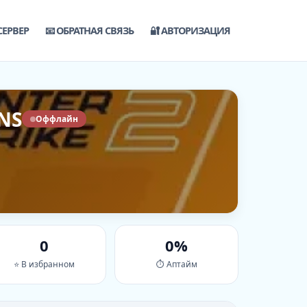
СЕРВЕР
📧 ОБРАТНАЯ СВЯЗЬ
🔐 АВТОРИЗАЦИЯ
INS
Оффлайн
0
0%
⭐ В избранном
⏱ Аптайм