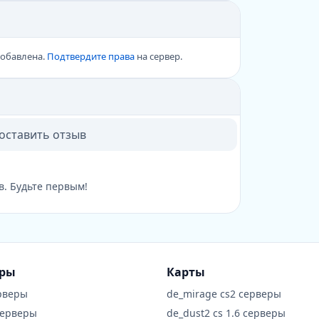
добавлена.
Подтвердите права
на сервер.
 оставить отзыв
в. Будьте первым!
еры
Карты
рверы
de_mirage cs2 серверы
серверы
de_dust2 cs 1.6 серверы