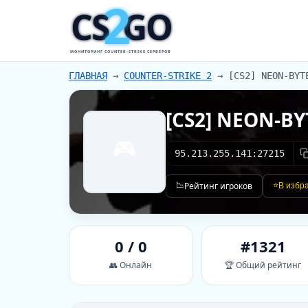
2
CS
GO
МОНИТОРИНГ COUNTER-STRIKE СЕРВЕРОВ
ГЛАВНАЯ
→
COUNTER-STRIKE 2
→
[CS2] NEON-BYT
[CS2] NEON-BY
🎮
95.213.255.141:27215
📉
Рейтинг игроков
⭐
В избр
0 / 0
#1321
👥 Онлайн
🏆 Общий рейтинг