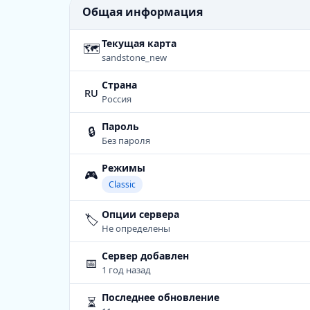
Общая информация
Текущая карта
🗺
sandstone_new
Страна
ru
Россия
Пароль
🔒
Без пароля
Режимы
🎮
Classic
Опции сервера
🏷️
Не определены
Сервер добавлен
📅
1 год назад
Последнее обновление
⏳