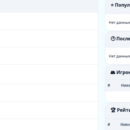
⭐ Попу
Нет данны
🕐 Пос
Нет данны
👥 Игро
#
Ник
🏆 Рейт
#
Ник