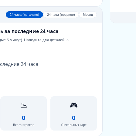
24 часа (детально)
24 часа (среднее)
Месяц
ь за последние 24 часа
дые 6 минут). Наведите для деталей →
следние 24 часа
📉
🎮
0
0
Всего игроков
Уникальных карт