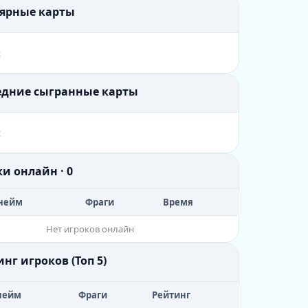
лярные карты
х
ледние сыгранные карты
х
ки онлайн · 0
нейм
Фраги
Время
Нет игроков онлайн
инг игроков (Топ 5)
нейм
Фраги
Рейтинг