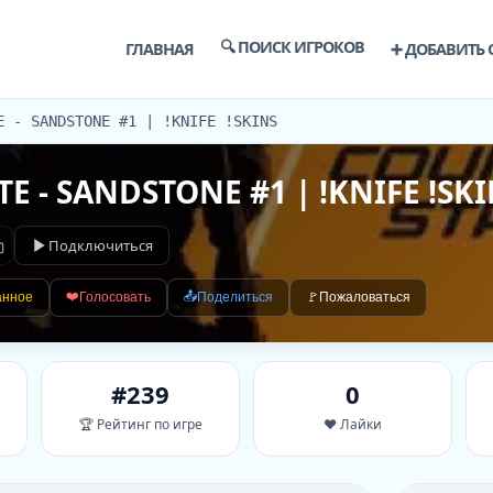
🔍 ПОИСК ИГРОКОВ
ГЛАВНАЯ
➕ ДОБАВИТЬ 
E - SANDSTONE #1 | !KNIFE !SKINS
TE - SANDSTONE #1 | !KNIFE !SK
Подключиться
❤️
📤
анное
Голосовать
Поделиться
🚩
Пожаловаться
#239
0
🏆 Рейтинг по игре
❤️ Лайки