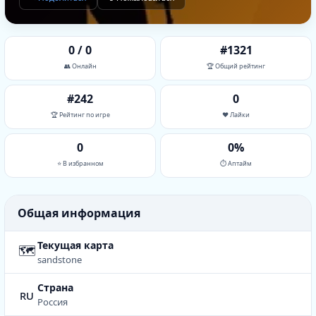
0 / 0
#1321
👥 Онлайн
🏆 Общий рейтинг
#242
0
🏆 Рейтинг по игре
❤️ Лайки
0
0%
⭐ В избранном
⏱ Аптайм
Общая информация
Текущая карта
🗺
sandstone
Страна
ru
Россия