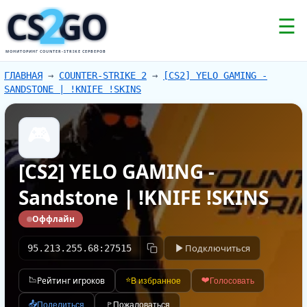
2
CS
GO
☰
МОНИТОРИНГ COUNTER-STRIKE СЕРВЕРОВ
ГЛАВНАЯ
→
COUNTER-STRIKE 2
→
[CS2] YELO GAMING -
SANDSTONE | !KNIFE !SKINS
🎮
[CS2] YELO GAMING -
Sandstone | !KNIFE !SKINS
Оффлайн
Подключиться
95.213.255.68:27515
📉
Рейтинг игроков
⭐
❤️
В избранное
Голосовать
📤
Поделиться
🚩
Пожаловаться