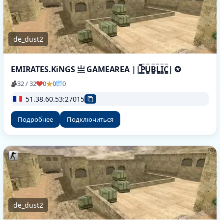
de_dust2
EMIRATES.KiNGS 亗 GAMEAREA ||͇̿P͇̿U͇̿B͇̿L͇̿I͇̿C͇̿| ✪
32 / 32
0
0
0
51.38.60.53:27015
Подробнее
Подключиться
de_dust2