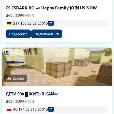
CS.CSDARK.RO --> Happy Family!JOIN US NOW
32 / 32
0
0
0
217.156.22.28:27015
Подробнее
Подключиться
de_tuscan
ДЕТИ 90х █ ЖИТЬ В КАЙФ
28 / 32
4
1
2
46.174.53.217:27015