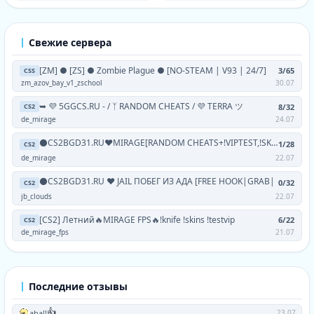
Свежие сервера
[ZM] ● [ZS] ● Zombie Plague ● [NO-STEAM | V93 | 24/7]
3/65
CSS
zm_azov_bay_v1_zschool
30.07
➥ 💜 5GGCS.RU - / ᛉ RANDOM CHEATS / 💜 TERRA ツ
8/32
CS2
de_mirage
24.07
⚫CS2BGD31.RU❤MIRAGE[RANDOM CHEATS+!VIPTEST,!SKINS]
1/28
CS2
de_mirage
22.07
⚫CS2BGD31.RU ❤ JAIL ПОБЕГ ИЗ АДА [FREE HOOK|GRAB|
0/32
CS2
jb_clouds
22.07
[CS2] Летний🔥MIRAGE FPS🔥!knife !skins !testvip
6/22
CS2
de_mirage_fps
21.07
Последние отзывы
👍
aha!!
23.07