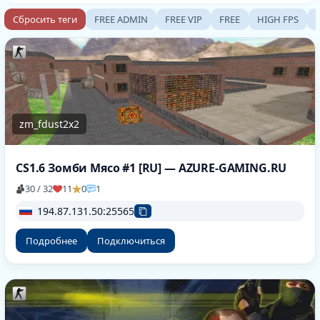
Сбросить теги
FREE ADMIN
FREE VIP
FREE
HIGH FPS
zm_fdust2x2
CS1.6 Зомби Мясо #1 [RU] — AZURE-GAMING.RU
30 / 32
11
0
1
194.87.131.50:25565
Подробнее
Подключиться