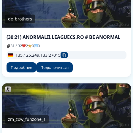
de_brothers
(30:21) ANORMALII.LEAGUECS.RO # BE ANORMAL
31 / 32
2
0
0
135.125.249.133:27015
Подробнее
Подключиться
zm_zow_funzone_1