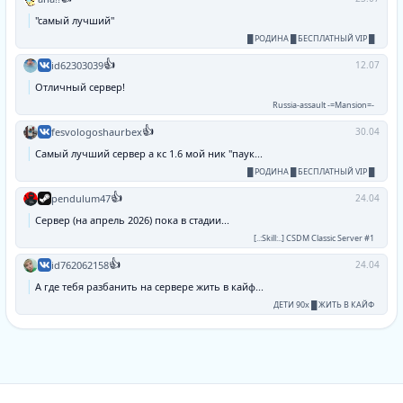
"самый лучший"
█ РОДИНА █ БЕСПЛАТНЫЙ VIP █
👍
id62303039
12.07
Отличный сервер!
Russia-assault -=Mansion=-
👍
fesvologoshaurbex
30.04
Самый лучший сервер а кс 1.6 мой ник "паук...
█ РОДИНА █ БЕСПЛАТНЫЙ VIP █
👍
pendulum47
24.04
Сервер (на апрель 2026) пока в стадии...
[..:Skill:..] CSDM Classic Server #1
👍
id762062158
24.04
А где тебя разбанить на сервере жить в кайф...
ДЕТИ 90х █ ЖИТЬ В КАЙФ