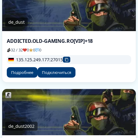
de_dust
ADDICTED.OLD-GAMING.RO[VIP]+18
32 / 32
0
0
0
135.125.249.177:27015
Подробнее
Подключиться
de_dust2002