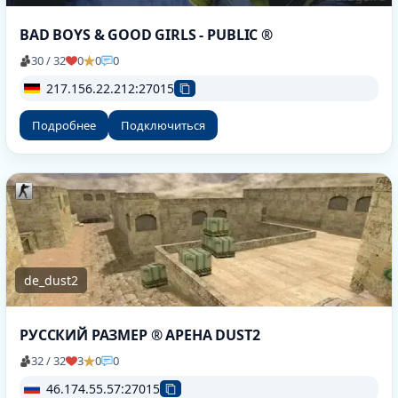
BAD BOYS & GOOD GIRLS - PUBLIC ®
30 / 32
0
0
0
217.156.22.212:27015
Подробнее
Подключиться
de_dust2
РУССКИЙ РАЗМЕР ® АРЕНА DUST2
32 / 32
3
0
0
46.174.55.57:27015