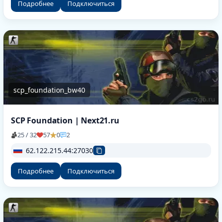
Подробнее
Подключиться
scp_foundation_bw40
SCP Foundation | Next21.ru
25 / 32
57
0
2
62.122.215.44:27030
Подробнее
Подключиться