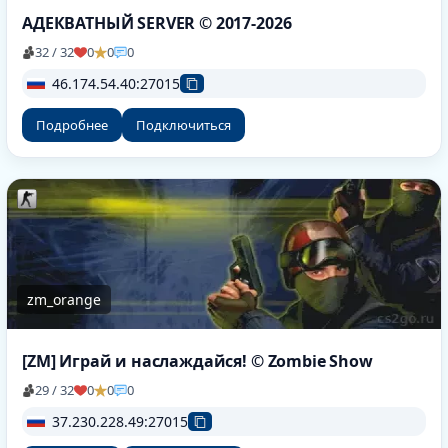
АДЕКВАТНЫЙ SERVER © 2017-2026
32 / 32
0
0
0
46.174.54.40:27015
Подробнее
Подключиться
zm_orange
[ZM] Играй и наслаждайся! © Zombie Show
29 / 32
0
0
0
37.230.228.49:27015