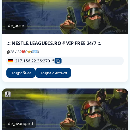
de_bose
.:: NESTLE.LEAGUECS.RO # VIP FREE 24/7 ::.
28 / 32
0
0
0
217.156.22.36:27015
Подробнее
Подключиться
de_avangard