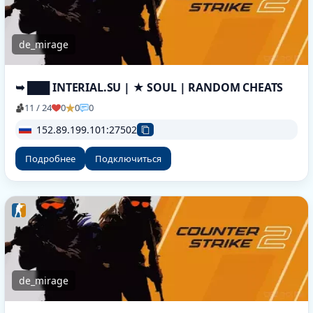
de_mirage
➥ ███ INTERIAL.SU | ★ SOUL | RANDOM CHEATS
11 / 24
0
0
0
152.89.199.101:27502
Подробнее
Подключиться
de_mirage