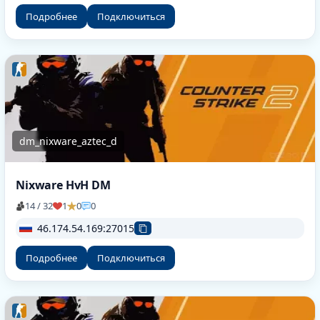
Подробнее
Подключиться
dm_nixware_aztec_d
Nixware HvH DM
14 / 32
1
0
0
46.174.54.169:27015
Подробнее
Подключиться