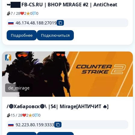
➥███ FB-CS.RU | BHOP MIRAGE #2 | AntiCheat
7 / 28
2
0
0
46.174.48.188:27019
Подробнее
Подключиться
de_mirage
/🔴Хабаровск🔴\ |54| Mirage[AHTИЧИT 🔥]
15 / 28
2
0
0
92.223.80.159:3333