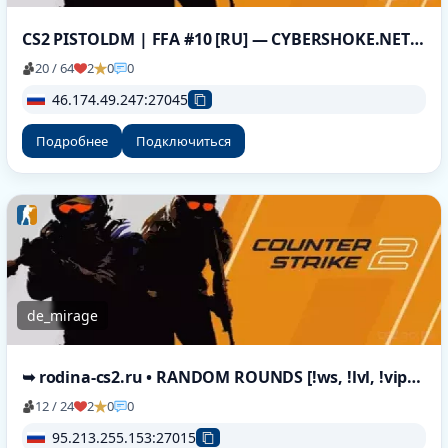
CS2 PISTOLDM | FFA #10 [RU] — CYBERSHOKE.NET (ONLY HEADSHOT)
20 / 64
2
0
0
46.174.49.247:27045
Подробнее
Подключиться
de_mirage
➥ rodina-cs2.ru • RANDOM ROUNDS [!ws, !lvl, !viptest]
12 / 24
2
0
0
95.213.255.153:27015