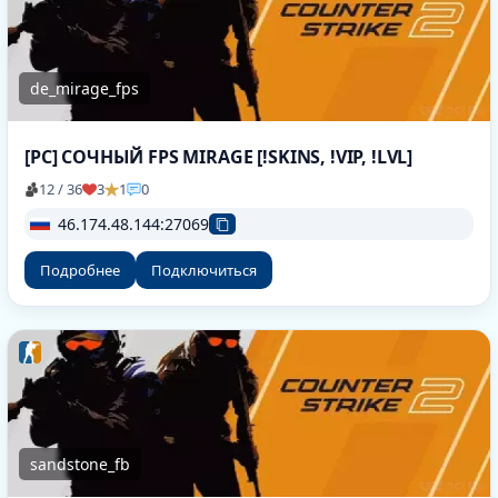
de_mirage_fps
[РС] СОЧНЫЙ FPS MIRAGE [!SKINS, !VIP, !LVL]
12 / 36
3
1
0
46.174.48.144:27069
Подробнее
Подключиться
sandstone_fb