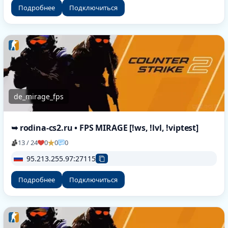
Подробнее
Подключиться
de_mirage_fps
➥ rodina-cs2.ru • FPS MIRAGE [!ws, !lvl, !viptest]
13 / 24
0
0
0
95.213.255.97:27115
Подробнее
Подключиться