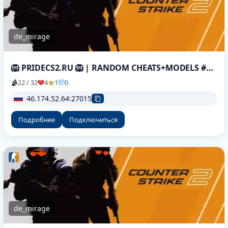
de_mirage
🦁 PRIDECS2.RU 🦁 | RANDOM CHEATS+MODELS #1 🔪 БЕСПЛ
22 / 32
4
1
0
46.174.52.64:27015
Подробнее
Подключиться
de_mirage