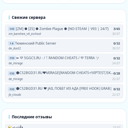
Свежие сервера
[ZM] ● [ZS] ● Zombie Plague ● [NO-STEAM | V93 | 24/7]
3/65
CSS
zm_banshee_v4_zschool
30.07
Тюменский Public Server
0/32
1.6
de_dust2
30.07
➥ 💜 5GGCS.RU - / ᛉ RANDOM CHEATS / 💜 TERRA ツ
0/32
CS2
de_mirage
24.07
⚫CS2BGD31.RU❤MIRAGE[RANDOM CHEATS+!VIPTEST,!SKINS]
0/28
CS2
de_mirage
22.07
⚫CS2BGD31.RU ❤ JAIL ПОБЕГ ИЗ АДА [FREE HOOK|GRAB|
0/32
CS2
jb_clouds
22.07
Последние отзывы
👍
aha!!
23.07