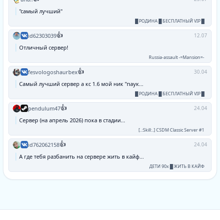
"самый лучший"
█ РОДИНА █ БЕСПЛАТНЫЙ VIP █
👍
id62303039
12.07
Отличный сервер!
Russia-assault -=Mansion=-
👍
fesvologoshaurbex
30.04
Самый лучший сервер а кс 1.6 мой ник "паук...
█ РОДИНА █ БЕСПЛАТНЫЙ VIP █
👍
pendulum47
24.04
Сервер (на апрель 2026) пока в стадии...
[..:Skill:..] CSDM Classic Server #1
👍
id762062158
24.04
А где тебя разбанить на сервере жить в кайф...
ДЕТИ 90х █ ЖИТЬ В КАЙФ