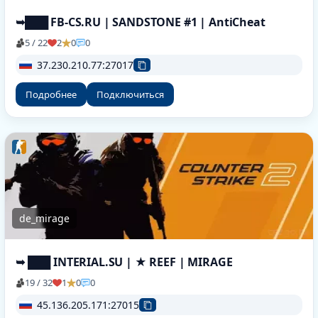
➥███ FB-CS.RU | SANDSTONE #1 | AntiCheat
5 / 22
2
0
0
37.230.210.77:27017
Подробнее
Подключиться
de_mirage
➥ ███ INTERIAL.SU | ★ REEF | MIRAGE
19 / 32
1
0
0
45.136.205.171:27015