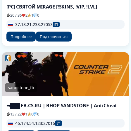
[РС] СВЯТОЙ MIRAGE [!SKINS, !VIP, !LVL]
20 / 36
2
1
0
37.18.21.238:27053
Подробнее
Подключиться
sandstone_fb
➥███ FB-CS.RU | BHOP SANDSTONE | AntiCheat
13 / 22
1
0
0
46.174.54.123:27016