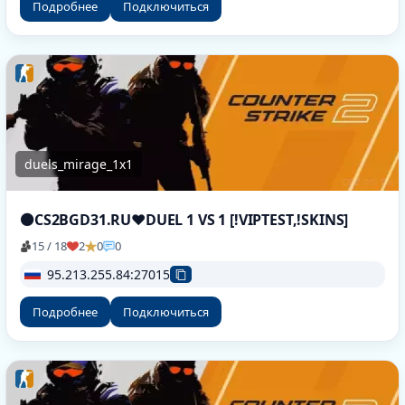
Подробнее
Подключиться
duels_mirage_1x1
⚫CS2BGD31.RU❤DUEL 1 VS 1 [!VIPTEST,!SKINS]
15 / 18
2
0
0
95.213.255.84:27015
Подробнее
Подключиться