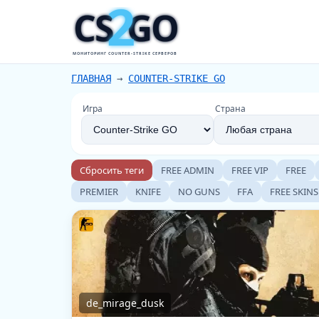
2
CS
GO
МОНИТОРИНГ COUNTER-STRIKE СЕРВЕРОВ
ГЛАВНАЯ
→
COUNTER-STRIKE GO
Игра
Страна
Сбросить теги
FREE ADMIN
FREE VIP
FREE
PREMIER
KNIFE
NO GUNS
FFA
FREE SKINS
de_mirage_dusk