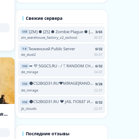
Свежие сервера
[ZM] ● [ZS] ● Zombie Plague ● [NO-STEAM | V93 | 24/7]
3/65
CSS
zm_warehouse_factory_v2_zschool
30.07
Тюменский Public Server
0/32
1.6
de_dust2
30.07
➥ 💜 5GGCS.RU - / ᛉ RANDOM CHEATS / 💜 TERRA ツ
6/32
CS2
de_mirage
24.07
⚫CS2BGD31.RU❤MIRAGE[RANDOM CHEATS+!VIPTEST,!SKINS]
9/28
CS2
de_mirage
22.07
⚫CS2BGD31.RU ❤ JAIL ПОБЕГ ИЗ АДА [FREE HOOK|GRAB|
0/32
CS2
jb_clouds
22.07
[RussianGang] AWP Lego [CS:GO | 128tick | !ws !knife !gl]
Последние отзывы