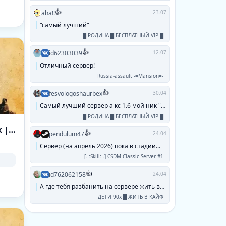
👍
aha!!
23.07
"самый лучший"
█ РОДИНА █ БЕСПЛАТНЫЙ VIP █
👍
id62303039
12.07
Отличный сервер!
Russia-assault -=Mansion=-
👍
fesvologoshaurbex
30.04
Самый лучший сервер а кс 1.6 мой ник "паук...
█ РОДИНА █ БЕСПЛАТНЫЙ VIP █
[RussianGang] MIRAGE Only [CS:GO | 128tick | !ws !knife !gl]
👍
pendulum47
24.04
Сервер (на апрель 2026) пока в стадии...
[..:Skill:..] CSDM Classic Server #1
👍
id762062158
24.04
А где тебя разбанить на сервере жить в кайф...
ДЕТИ 90х █ ЖИТЬ В КАЙФ