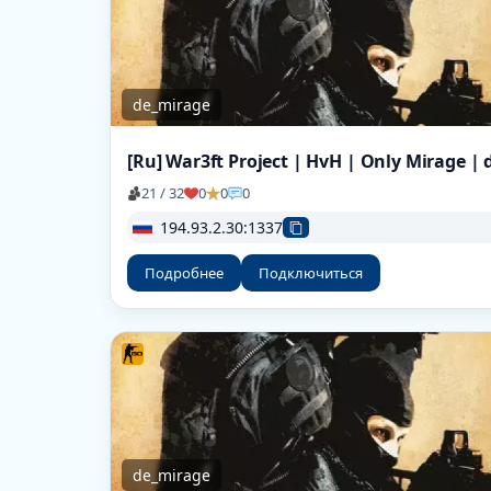
de_mirage
21 / 32
0
0
0
194.93.2.30:1337
Подробнее
Подключиться
de_mirage