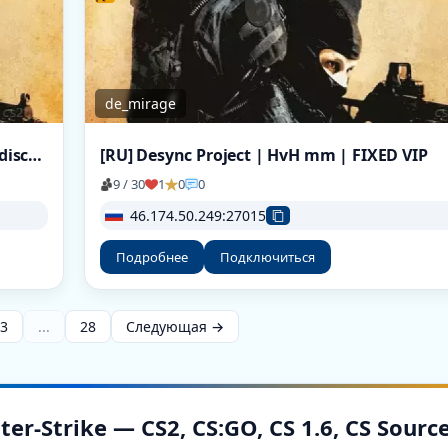
de_mirage
[RU] PUZO HVH | ONLY SCOUT | MIRAGE | discord.gg/puzohvh
[RU] Desync Project | HvH mm | FIXED VIP
9 / 30
1
0
0
46.174.50.249:27015
Подробнее
Подключиться
3
...
28
Следующая →
-Strike — CS2, CS:GO, CS 1.6, CS Sourc