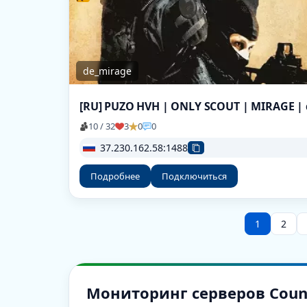
de_mirage
10 / 32
3
0
0
37.230.162.58:1488
Подробнее
Подключиться
1
2
Мониторинг серверов Counter