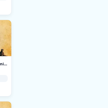
[14][128 TIC] M9SNOI SERVER CS:GO | DM | !knife !ws !gloves