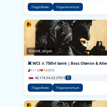
Подробнее
Подключиться
$2000$_largeb
11 / 20
1
0
0
46.174.54.52:27015
Подробнее
Подключиться