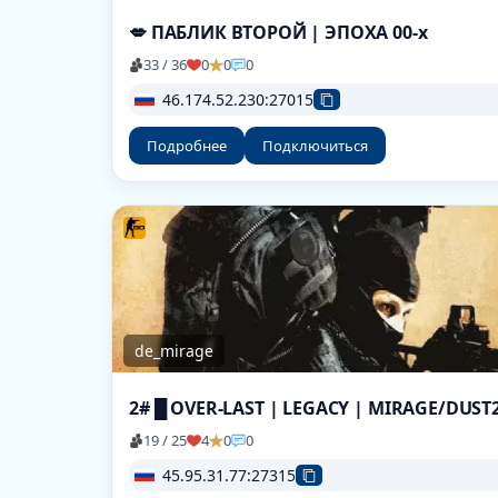
💋 ПАБЛИК ВТОРОЙ | ЭПОХА 00-х
33 / 36
0
0
0
46.174.52.230:27015
Подробнее
Подключиться
de_mirage
2# █ OVER-LAST | LEGACY | MIRAGE/DUST
19 / 25
4
0
0
45.95.31.77:27315