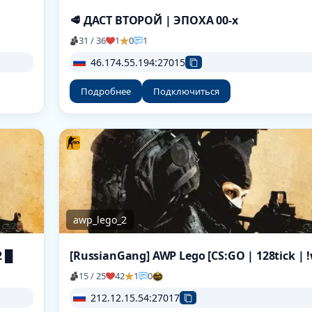
🥩 ДАСТ ВТОРОЙ | ЭПОХА 00-x
31 / 36
1
0
1
46.174.55.194:27015
Подробнее
Подключиться
awp_lego_2
2 █
15 / 25
42
1
0
212.12.15.54:27017