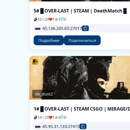
5# █ OVER-LAST | STEAM | DeathMatch █
10 / 24
1
1
0
45.136.205.63:27017
Подробнее
Подключиться
de_dust2
14 / 25
1
0
0
45.95.31.133:27415