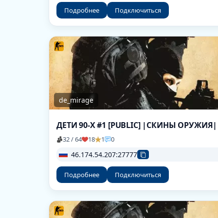
Подробнее
Подключиться
de_mirage
ДЕТИ 90-X #1 [PUBLIC] |СКИНЫ ОРУЖИЯ|
32 / 64
18
1
0
46.174.54.207:27777
Подробнее
Подключиться