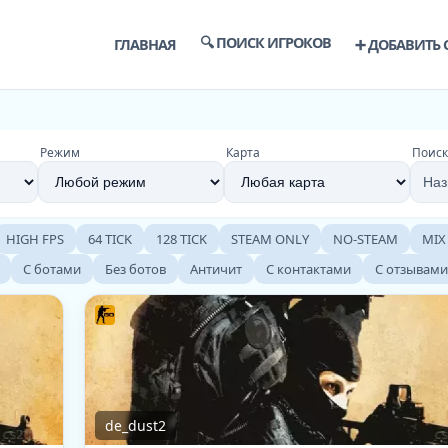
🔍 ПОИСК ИГРОКОВ
ГЛАВНАЯ
➕ ДОБАВИТЬ 
Режим
Карта
Поиск
HIGH FPS
64 TICK
128 TICK
STEAM ONLY
NO-STEAM
MIX
С ботами
Без ботов
Античит
С контактами
С отзывами
de_dust2