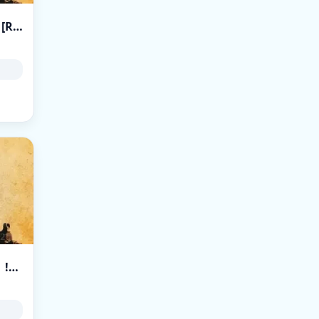
NOSPREAD RAPIDFIRE !RAPID [1st in !lvl 10$] [RU] ClassicSense | HvH | More Maps | 16k - t.me/ClassicSensepub
[3][128 TIC] M9SNOI SERVER CS:GO | PUBLIC | !knife !ws !gloves