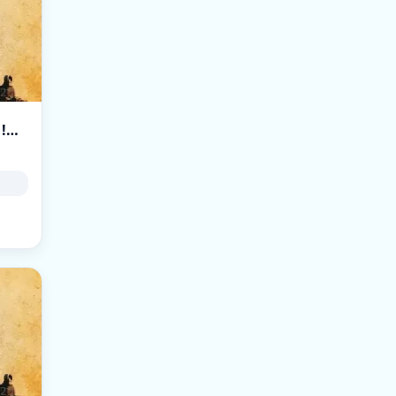
[RussianGang] Arena 1vs1 [CS:GO | 128tick | !ws !knife !gl]