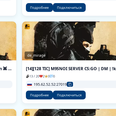
Подробнее
Подключиться
de_mirage
👾 WCS ⚔️ 750lvl bank | Boss Oberon & Alien 👾 ЭПОХ
13 / 20
2
0
0
195.62.52.52:27019
Подробнее
Подключиться