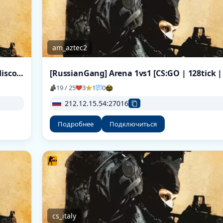
am_aztec2
[Ru] War3ft Project | HvH | Only Mirage | discord.gg/Q9CMAfJK9v
19 / 25
3
1
0
212.12.15.54:27016
Подробнее
Подключиться
cs_italy