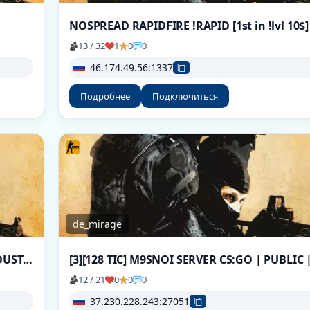
13 / 32
1
0
0
46.174.49.56:1337
Подробнее
Подключиться
de_mirage
1# █ OVER-LAST | STEAM CSGO | MIRAGE/DUST2 █
12 / 21
0
0
0
37.230.228.243:27051