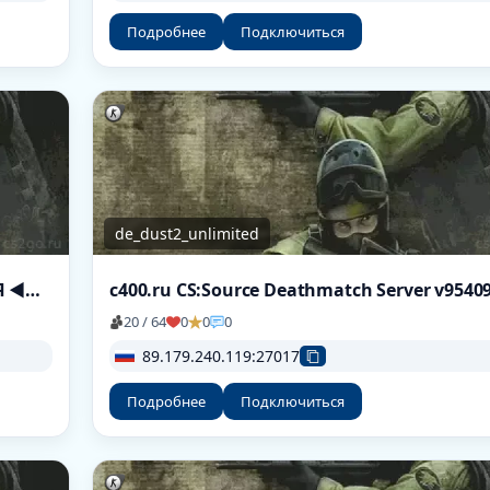
Подробнее
Подключиться
de_dust2_unlimited
PERFECT FOX █►►► ЛИCИЧKA ЖДET TEБЯ ◄◄◄█
c400.ru CS:Source Deathmatch Server v9540
20 / 64
0
0
0
89.179.240.119:27017
Подробнее
Подключиться