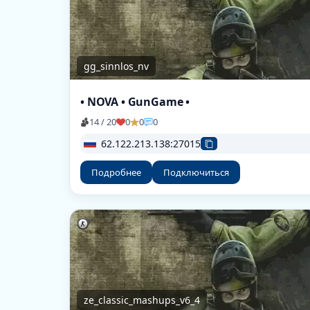
gg_sinnlos_nv
• NOVA • GunGame •
14 / 20
0
0
0
62.122.213.138:27015
Подробнее
Подключиться
ze_classic_mashups_v6_4