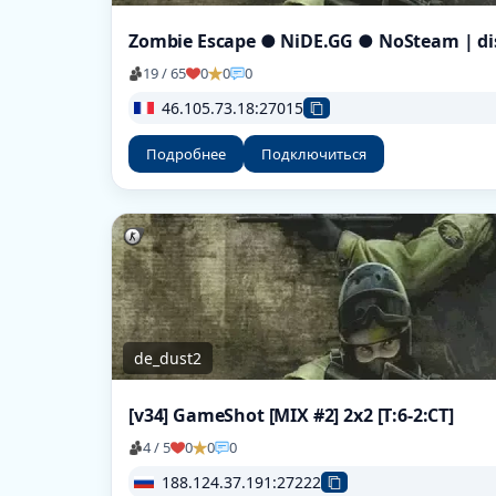
19 / 65
0
0
0
46.105.73.18:27015
Подробнее
Подключиться
de_dust2
[v34] GameShot [MIX #2] 2x2 [T:6-2:CT]
4 / 5
0
0
0
188.124.37.191:27222