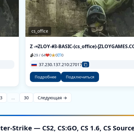
cs_office
29 / 64
0
0
0
37.230.137.210:27017
Подробнее
Подключиться
3
...
30
Следующая →
-Strike — CS2, CS:GO, CS 1.6, CS Sourc