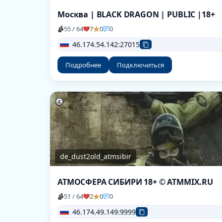
Москва | BLACK DRAGON | PUBLIC |18+
55 / 64
7
0
0
46.174.54.142:27015
Подробнее
Подключиться
de_dust2old_atmsibir
АТМОСФЕРА СИБИРИ 18+ © ATMMIX.RU
51 / 64
2
0
0
46.174.49.149:9999