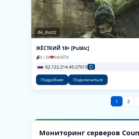
de_dust2
ЖЁСТКИЙ 18+ [Public]
5 / 24
0
0
0
62.122.214.45:27015
Подробнее
Подключиться
1
2
Мониторинг серверов Counter