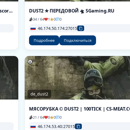
Zombie Escape ● NiDE.GG ● NoSteam | discord.gg/nide
DUST2 ✮ ПEPEДOBOЙ 🛸 SGaming.RU
34 / 64
1
0
0
46.174.50.174:27015
Подробнее
Подключиться
de_dust2
МЯСОРУБКА © DUST2 | 100TICK | CS-MEAT.
21 / 64
0
0
0
46.174.53.40:27015