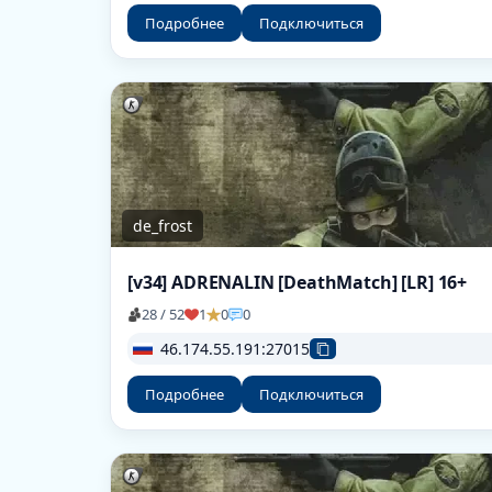
Подробнее
Подключиться
de_frost
[v34] ADRENALIN [DeathMatch] [LR] 16+
28 / 52
1
0
0
46.174.55.191:27015
Подробнее
Подключиться