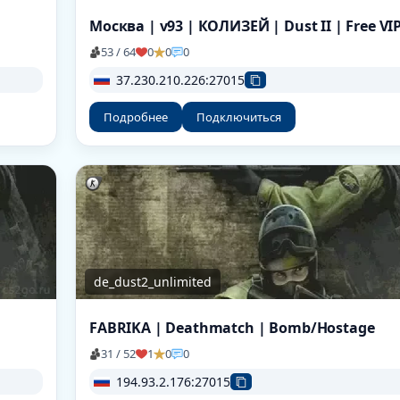
53 / 64
0
0
0
37.230.210.226:27015
Подробнее
Подключиться
de_dust2_unlimited
FABRIKA | Deathmatch | Bomb/Hostage
31 / 52
1
0
0
194.93.2.176:27015