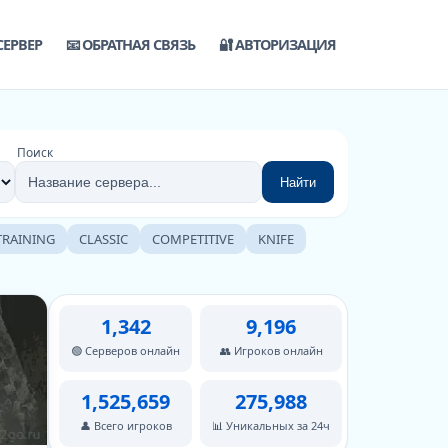
СЕРВЕР
📧 ОБРАТНАЯ СВЯЗЬ
🔐 АВТОРИЗАЦИЯ
Поиск
Найти
TRAINING
CLASSIC
COMPETITIVE
KNIFE
1,342
9,196
🟢 Серверов онлайн
👥 Игроков онлайн
1,525,659
275,988
👤 Всего игроков
📊 Уникальных за 24ч