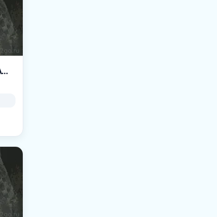
Z -=ZLOY-#5-Deathmatch-(de_dust2)-[ZLOYGAMES.COM]=-