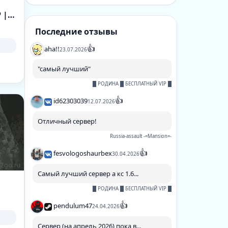
Москва | v93 | КОЛИЗЕЙ | Dust II | Free VIP | tickrate 100
Последние отзывы
👍
aha!!
23.07.2026
"самый лучший"
█ РОДИНА █ БЕСПЛАТНЫЙ VIP █
👍
id62303039
12.07.2026
Отличный сервер!
Russia-assault -=Mansion=-
👍
fesvologoshaurbex
30.04.2026
Самый лучший сервер а кс 1.6...
█ РОДИНА █ БЕСПЛАТНЫЙ VIP █
👍
pendulum47
24.04.2026
Сервер (на апрель 2026) пока в...