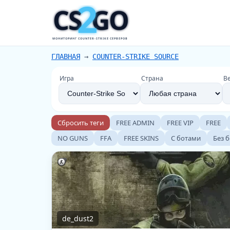
2
CS
GO
МОНИТОРИНГ COUNTER-STRIKE СЕРВЕРОВ
ГЛАВНАЯ
→
COUNTER-STRIKE SOURCE
Игра
Страна
В
Сбросить теги
FREE ADMIN
FREE VIP
FREE
NO GUNS
FFA
FREE SKINS
С ботами
Без 
de_dust2