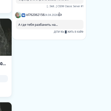
[..:Skill:..] CSDM Classic Server #1
👍
id762062158
24.04.2026
А где тебя разбанить на...
ДЕТИ 90х █ ЖИТЬ В КАЙФ
c400.ru CS:Source Server [ex Dust2 only] v9540945 [HLstatsX]