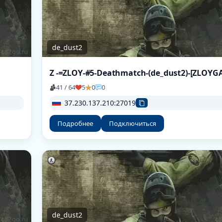
de_dust2
41 / 64
5
0
0
37.230.137.210:27019
Подробнее
Подключиться
de_dust2