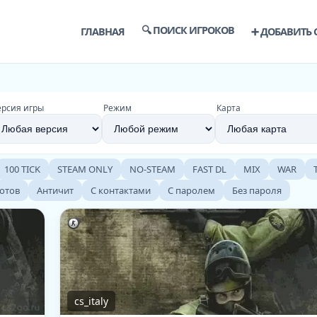
🔍 ПОИСК ИГРОКОВ
ГЛАВНАЯ
➕ ДОБАВИТЬ 
ерсия игры
Режим
Карта
100 TICK
STEAM ONLY
NO-STEAM
FAST DL
MIX
WAR
ботов
Античит
С контактами
С паролем
Без пароля
cs_italy