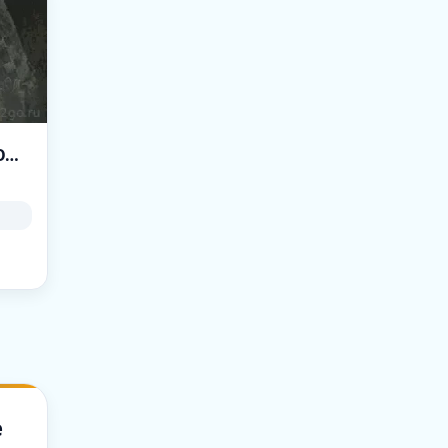
Z -=ZLOY-#3-BASIC-(cs_office)-[ZLOYGAMES.COM]=-
e