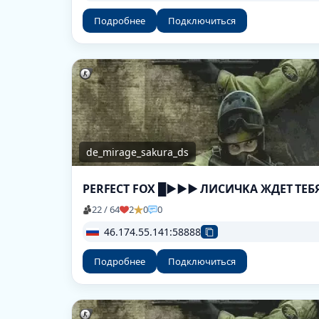
Подробнее
Подключиться
de_mirage_sakura_ds
22 / 64
2
0
0
46.174.55.141:58888
Подробнее
Подключиться