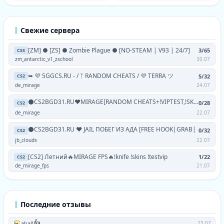
Свежие сервера
[ZM] ● [ZS] ● Zombie Plague ● [NO-STEAM | V93 | 24/7]
3/65
CSS
zm_antarctic_v1_zschool
30.07
➥ 💜 5GGCS.RU - / ᛉ RANDOM CHEATS / 💜 TERRA ツ
5/32
CS2
de_mirage
24.07
⚫CS2BGD31.RU❤MIRAGE[RANDOM CHEATS+!VIPTEST,!SKINS]
0/28
CS2
de_mirage
22.07
⚫CS2BGD31.RU ❤ JAIL ПОБЕГ ИЗ АДА [FREE HOOK|GRAB|
0/32
CS2
jb_clouds
22.07
[CS2] Летний🔥MIRAGE FPS🔥!knife !skins !testvip
1/22
CS2
de_mirage_fps
21.07
Последние отзывы
👍
aha!!
23.07