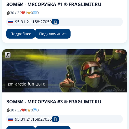
ЗОМБИ - МЯСОРУБКА #1 ® FRAGLIMIT.RU
30 / 32
1
0
0
95.31.21.158:27050
Подробнее
Подключиться
zm_arctic_fun_2016
ЗОМБИ - МЯСОРУБКА #3 ® FRAGLIMIT.RU
30 / 32
0
0
0
95.31.21.158:27036