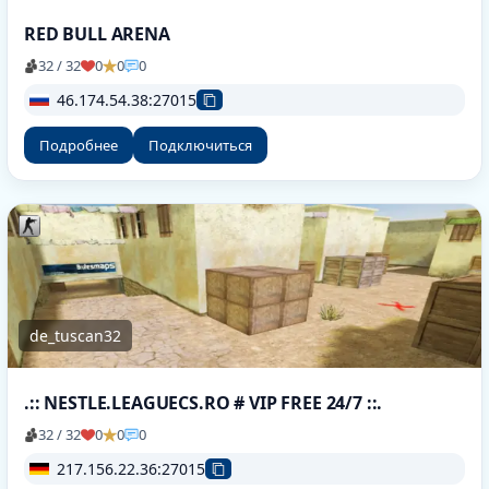
RED BULL ARENA
32 / 32
0
0
0
46.174.54.38:27015
Подробнее
Подключиться
de_tuscan32
.:: NESTLE.LEAGUECS.RO # VIP FREE 24/7 ::.
32 / 32
0
0
0
217.156.22.36:27015