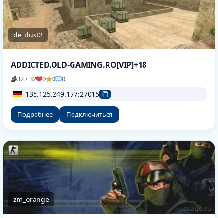
de_dust2
ADDICTED.OLD-GAMING.RO[VIP]+18
32 / 32
0
0
0
135.125.249.177:27015
Подробнее
Подключиться
zm_orange