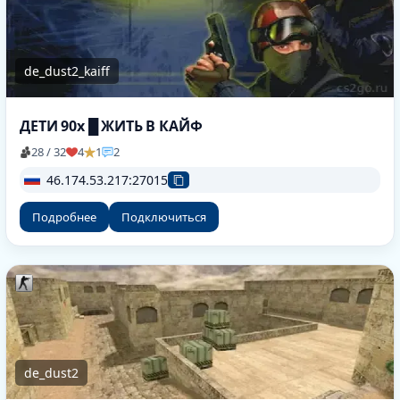
de_dust2_kaiff
ДЕТИ 90х █ ЖИТЬ В КАЙФ
28 / 32
4
1
2
46.174.53.217:27015
Подробнее
Подключиться
de_dust2