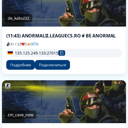
de_kabul32
(11:43) ANORMALII.LEAGUECS.RO # BE ANORMAL
31 / 32
2
0
0
135.125.249.133:27015
Подробнее
Подключиться
zm_cave_new