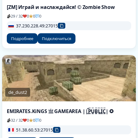
[ZM] Играй и наслаждайся! © Zombie Show
29 / 32
0
0
0
37.230.228.49:27015
Подробнее
Подключиться
de_dust2
EMIRATES.KiNGS 亗 GAMEAREA ||͇̿P͇̿U͇̿B͇̿L͇̿I͇̿C͇̿| ✪
32 / 32
0
0
0
51.38.60.53:27015