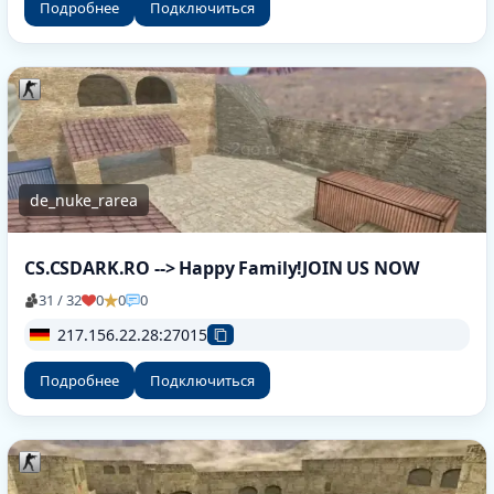
Подробнее
Подключиться
de_nuke_rarea
CS.CSDARK.RO --> Happy Family!JOIN US NOW
31 / 32
0
0
0
217.156.22.28:27015
Подробнее
Подключиться