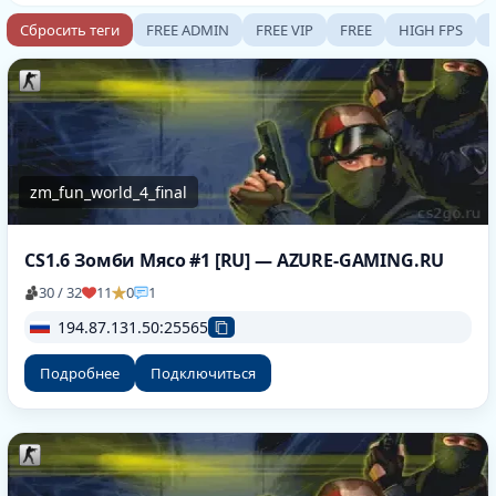
Сбросить теги
FREE ADMIN
FREE VIP
FREE
HIGH FPS
zm_fun_world_4_final
CS1.6 Зомби Мясо #1 [RU] — AZURE-GAMING.RU
30 / 32
11
0
1
194.87.131.50:25565
Подробнее
Подключиться