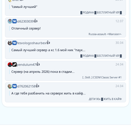
"самый лучший"
█ РОДИНА █ БЕСПЛАТНЫЙ VIP █
👍
id62303039
12.07
Отличный сервер!
Russia-assault -=Mansion=-
👍
fesvologoshaurbex
30.04
Самый лучший сервер а кс 1.6 мой ник "паук...
█ РОДИНА █ БЕСПЛАТНЫЙ VIP █
👍
pendulum47
24.04
Сервер (на апрель 2026) пока в стадии...
[..:Skill:..] CSDM Classic Server #1
👍
id762062158
24.04
А где тебя разбанить на сервере жить в кайф...
ДЕТИ 90х █ ЖИТЬ В КАЙФ