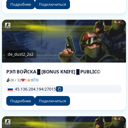
Подробнее
Подключиться
de_dust2_2x2
РЭП ВОЙСКА █ [BONUS KNIFE] █ PUBLIC©
26 / 32
1
0
0
45.136.204.194:27015
Подробнее
Подключиться