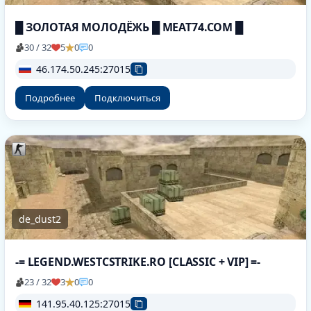
█ ЗОЛОТАЯ МОЛОДЁЖЬ █ MEAT74.COM █
30 / 32
5
0
0
46.174.50.245:27015
Подробнее
Подключиться
de_dust2
-= LEGEND.WESTCSTRIKE.RO [CLASSIC + VIP] =-
23 / 32
3
0
0
141.95.40.125:27015