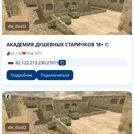
de_dust2
АКАДЕМИЯ ДУШЕВНЫХ СТАРИЧКОВ 18+ ©
31 / 32
10
1
1
62.122.213.230:27015
Подробнее
Подключиться
de_dust2