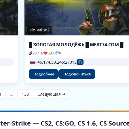
de_valpo2
█ ЗОЛОТАЯ МОЛОДЁЖЬ █ MEAT74.COM █
28 / 32
5
0
0
46.174.50.245:27015
Подробнее
Подключиться
3
...
138
Следующая →
-Strike — CS2, CS:GO, CS 1.6, CS Sourc