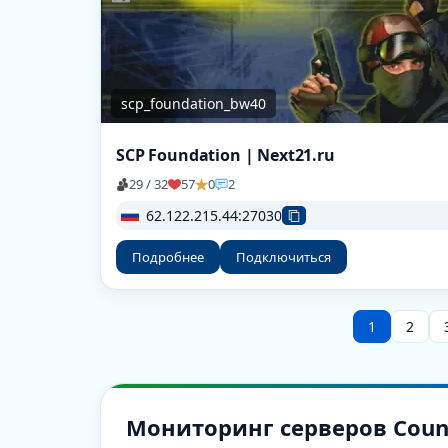
scp_foundation_bw40
SCP Foundation | Next21.ru
29 / 32
57
0
2
62.122.215.44:27030
Подробнее
Подключиться
1
2
Мониторинг серверов Counter