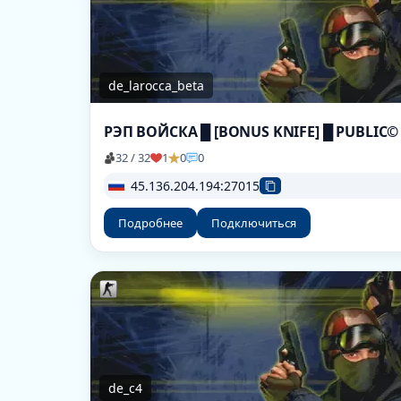
de_larocca_beta
РЭП ВОЙСКА █ [BONUS KNIFE] █ PUBLIC©
32 / 32
1
0
0
45.136.204.194:27015
Подробнее
Подключиться
de_c4