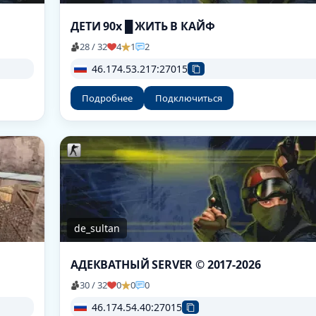
ДЕТИ 90х █ ЖИТЬ В КАЙФ
28 / 32
4
1
2
46.174.53.217:27015
Подробнее
Подключиться
de_sultan
АДЕКВАТНЫЙ SERVER © 2017-2026
30 / 32
0
0
0
46.174.54.40:27015