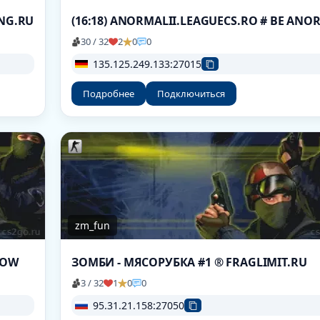
ING.RU
30 / 32
2
0
0
135.125.249.133:27015
Подробнее
Подключиться
zm_fun
NOW
ЗОМБИ - МЯСОРУБКА #1 ® FRAGLIMIT.RU
3 / 32
1
0
0
95.31.21.158:27050