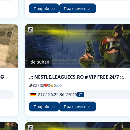
Подробнее
Подключиться
de_sultan
| ✪
.:: NESTLE.LEAGUECS.RO # VIP FREE 24/7 ::.
32 / 32
0
0
0
217.156.22.36:27015
Подробнее
Подключиться