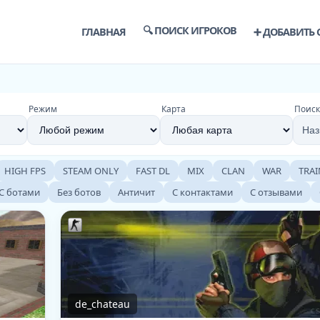
🔍 ПОИСК ИГРОКОВ
ГЛАВНАЯ
➕ ДОБАВИТЬ 
Режим
Карта
Поиск
HIGH FPS
STEAM ONLY
FAST DL
MIX
CLAN
WAR
TRAI
С ботами
Без ботов
Античит
С контактами
С отзывами
de_chateau