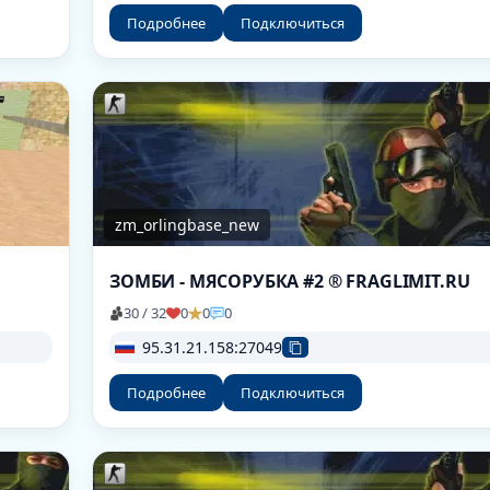
Подробнее
Подключиться
zm_orlingbase_new
ЗОМБИ - МЯСОРУБКА #2 ® FRAGLIMIT.RU
30 / 32
0
0
0
95.31.21.158:27049
Подробнее
Подключиться