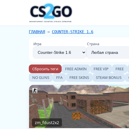
2
CS
GO
МОНИТОРИНГ COUNTER-STRIKE СЕРВЕРОВ
ГЛАВНАЯ
→
COUNTER-STRIKE 1.6
Игра
Страна
Сбросить теги
FREE ADMIN
FREE VIP
FREE
NO GUNS
FFA
FREE SKINS
STEAM BONUS
zm_fdust2x2