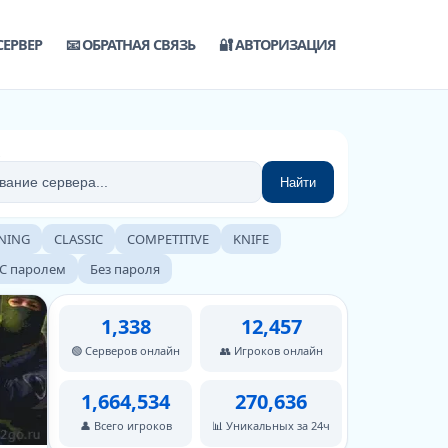
СЕРВЕР
📧 ОБРАТНАЯ СВЯЗЬ
🔐 АВТОРИЗАЦИЯ
Найти
NING
CLASSIC
COMPETITIVE
KNIFE
С паролем
Без пароля
1,338
12,457
🟢 Серверов онлайн
👥 Игроков онлайн
1,664,534
270,636
👤 Всего игроков
📊 Уникальных за 24ч