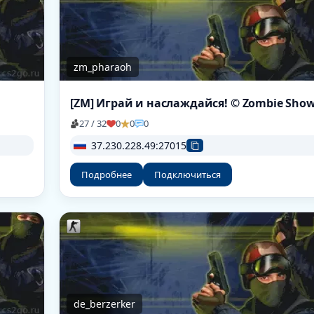
zm_pharaoh
[ZM] Играй и наслаждайся! © Zombie Sho
27 / 32
0
0
0
37.230.228.49:27015
Подробнее
Подключиться
de_berzerker