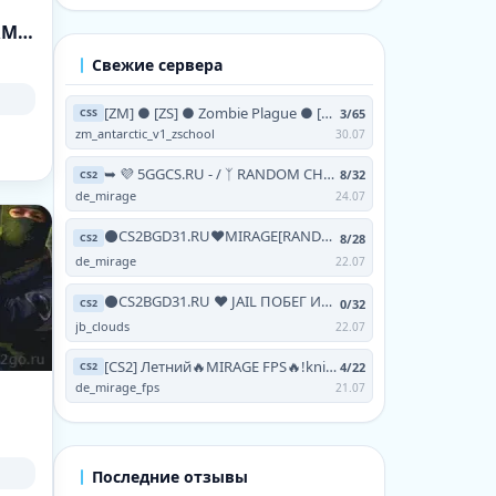
(16:18) ANORMALII.LEAGUECS.RO # BE ANORMAL
Свежие сервера
[ZM] ● [ZS] ● Zombie Plague ● [NO-STEAM | V93 | 24/7]
3/65
CSS
zm_antarctic_v1_zschool
30.07
➥ 💜 5GGCS.RU - / ᛉ RANDOM CHEATS / 💜 TERRA ツ
8/32
CS2
de_mirage
24.07
⚫CS2BGD31.RU❤MIRAGE[RANDOM CHEATS+!VIPTEST,!SKINS]
8/28
CS2
de_mirage
22.07
⚫CS2BGD31.RU ❤ JAIL ПОБЕГ ИЗ АДА [FREE HOOK|GRAB|
0/32
CS2
jb_clouds
22.07
[CS2] Летний🔥MIRAGE FPS🔥!knife !skins !testvip
4/22
CS2
de_mirage_fps
21.07
Последние отзывы