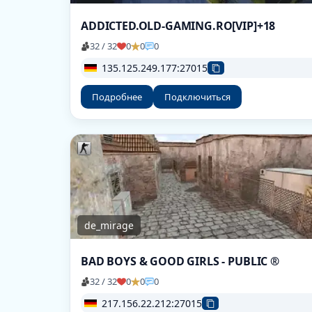
ADDICTED.OLD-GAMING.RO[VIP]+18
32 / 32
0
0
0
135.125.249.177:27015
Подробнее
Подключиться
de_mirage
BAD BOYS & GOOD GIRLS - PUBLIC ®
32 / 32
0
0
0
217.156.22.212:27015