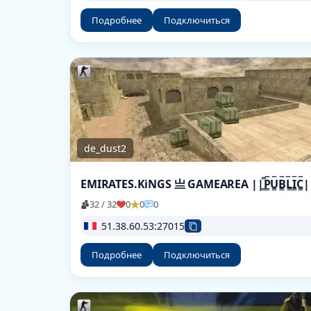
Подробнее
Подключиться
de_dust2
EMIRATES.KiNGS 亗 GAMEAREA ||͇̿P͇̿U͇̿B͇̿L͇̿I͇̿C͇̿
32 / 32
0
0
0
51.38.60.53:27015
Подробнее
Подключиться