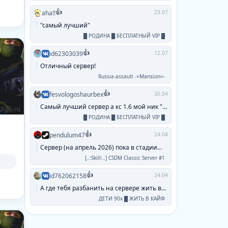
👍
aha!!
23.07
"самый лучший"
█ РОДИНА █ БЕСПЛАТНЫЙ VIP █
👍
id62303039
12.07
Отличный сервер!
Russia-assault -=Mansion=-
👍
fesvologoshaurbex
30.04
Самый лучший сервер а кс 1.6 мой ник "паук...
█ РОДИНА █ БЕСПЛАТНЫЙ VIP █
👍
pendulum47
24.04
Сервер (на апрель 2026) пока в стадии...
[..:Skill:..] CSDM Classic Server #1
👍
id762062158
24.04
А где тебя разбанить на сервере жить в кайф...
ДЕТИ 90х █ ЖИТЬ В КАЙФ