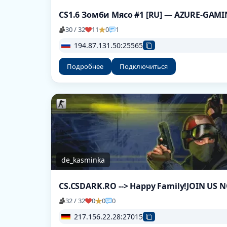
CS1.6 Зомби Мясо #1 [RU] — AZURE-GAM
30 / 32
11
0
1
194.87.131.50:25565
Подробнее
Подключиться
de_kasminka
CS.CSDARK.RO --> Happy Family!JOIN US 
32 / 32
0
0
0
217.156.22.28:27015