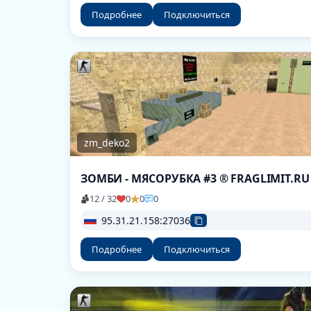
Подробнее
Подключиться
zm_deko2
ЗОМБИ - МЯСОРУБКА #3 ® FRAGLIMIT.RU
12 / 32
0
0
0
95.31.21.158:27036
Подробнее
Подключиться