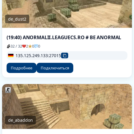
de_dust2
(19:40) ANORMALII.LEAGUECS.RO # BE ANORMAL
32 / 32
2
0
0
135.125.249.133:27015
Подробнее
Подключиться
de_abaddon