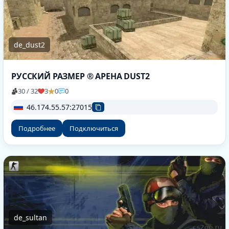
de_dust2
РУССКИЙ РАЗМЕР ® АРЕНА DUST2
30 / 32
3
0
0
46.174.55.57:27015
Подробнее
Подключиться
de_sultan