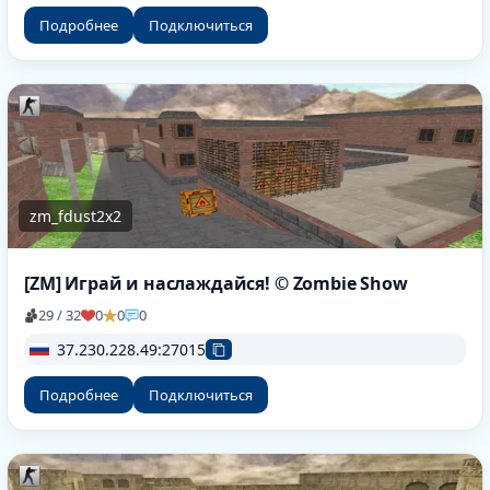
Подробнее
Подключиться
zm_fdust2x2
[ZM] Играй и наслаждайся! © Zombie Show
29 / 32
0
0
0
37.230.228.49:27015
Подробнее
Подключиться