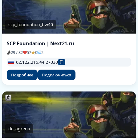
scp_foundation_bw40
SCP Foundation | Next21.ru
29 / 32
57
0
2
62.122.215.44:27030
Подробнее
Подключиться
de_agrena