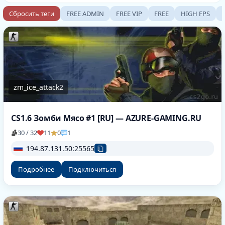
Сбросить теги
FREE ADMIN
FREE VIP
FREE
HIGH FPS
zm_ice_attack2
CS1.6 Зомби Мясо #1 [RU] — AZURE-GAMING.RU
30 / 32
11
0
1
194.87.131.50:25565
Подробнее
Подключиться