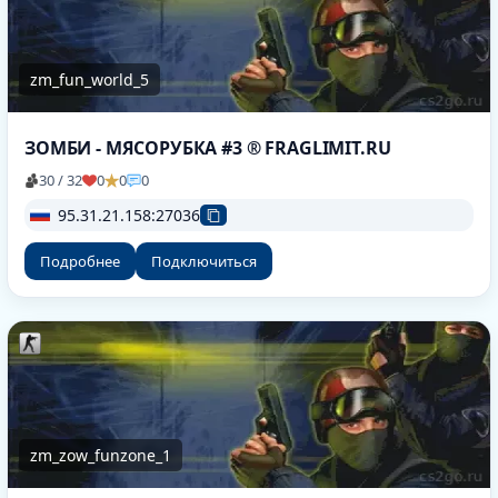
zm_fun_world_5
ЗОМБИ - МЯСОРУБКА #3 ® FRAGLIMIT.RU
30 / 32
0
0
0
95.31.21.158:27036
Подробнее
Подключиться
zm_zow_funzone_1