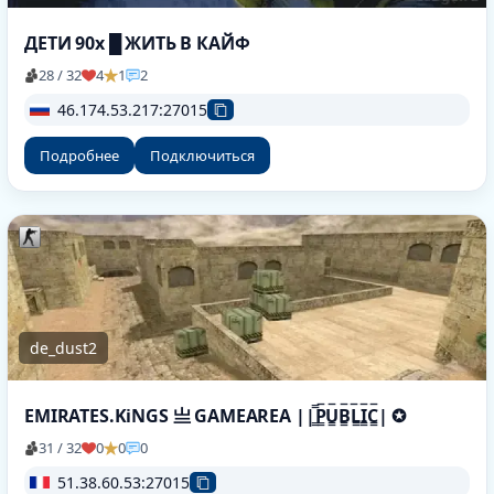
ДЕТИ 90х █ ЖИТЬ В КАЙФ
28 / 32
4
1
2
46.174.53.217:27015
Подробнее
Подключиться
de_dust2
EMIRATES.KiNGS 亗 GAMEAREA ||͇̿P͇̿U͇̿B͇̿L͇̿I͇̿C͇̿| ✪
31 / 32
0
0
0
51.38.60.53:27015