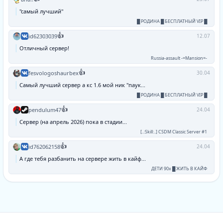
"самый лучший"
█ РОДИНА █ БЕСПЛАТНЫЙ VIP █
👍
id62303039
12.07
Отличный сервер!
Russia-assault -=Mansion=-
👍
fesvologoshaurbex
30.04
Самый лучший сервер а кс 1.6 мой ник "паук...
█ РОДИНА █ БЕСПЛАТНЫЙ VIP █
👍
pendulum47
24.04
Сервер (на апрель 2026) пока в стадии...
[..:Skill:..] CSDM Classic Server #1
👍
id762062158
24.04
А где тебя разбанить на сервере жить в кайф...
ДЕТИ 90х █ ЖИТЬ В КАЙФ