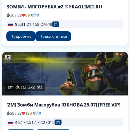
ЗОМБИ - МЯСОРУБКА #2 ® FRAGLIMIT.RU
30 / 32
0
0
0
95.31.21.158:27049
Подробнее
Подключиться
zm_dust2_2x2_biz
[ZM] Зомби Мясорубка [ОБНОВА 26.07] [FREE VIP]
29 / 32
13
0
0
46.174.51.172:27015