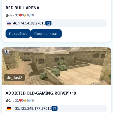
RED BULL ARENA
32 / 32
0
0
0
46.174.54.38:27015
Подробнее
Подключиться
de_dust2
ADDICTED.OLD-GAMING.RO[VIP]+18
24 / 32
0
0
0
135.125.249.177:27015