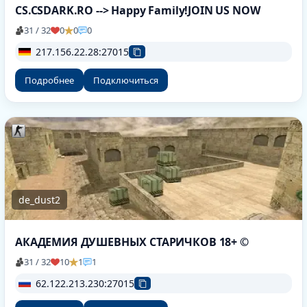
CS.CSDARK.RO --> Happy Family!JOIN US NOW
31 / 32
0
0
0
217.156.22.28:27015
Подробнее
Подключиться
de_dust2
АКАДЕМИЯ ДУШЕВНЫХ СТАРИЧКОВ 18+ ©
31 / 32
10
1
1
62.122.213.230:27015