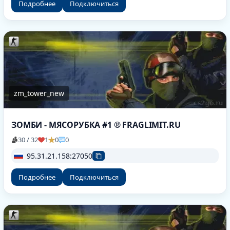
Подробнее
Подключиться
zm_tower_new
ЗОМБИ - МЯСОРУБКА #1 ® FRAGLIMIT.RU
30 / 32
1
0
0
95.31.21.158:27050
Подробнее
Подключиться