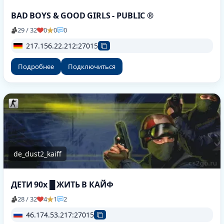
BAD BOYS & GOOD GIRLS - PUBLIC ®
29 / 32
0
0
0
217.156.22.212:27015
Подробнее
Подключиться
de_dust2_kaiff
ДЕТИ 90х █ ЖИТЬ В КАЙФ
28 / 32
4
1
2
46.174.53.217:27015