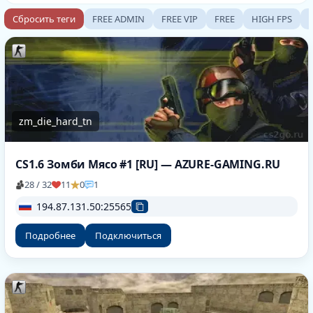
Сбросить теги
FREE ADMIN
FREE VIP
FREE
HIGH FPS
zm_die_hard_tn
CS1.6 Зомби Мясо #1 [RU] — AZURE-GAMING.RU
28 / 32
11
0
1
194.87.131.50:25565
Подробнее
Подключиться