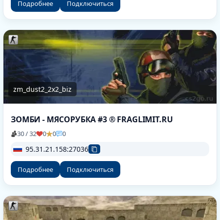
Подробнее
Подключиться
zm_dust2_2x2_biz
ЗОМБИ - МЯСОРУБКА #3 ® FRAGLIMIT.RU
30 / 32
0
0
0
95.31.21.158:27036
Подробнее
Подключиться