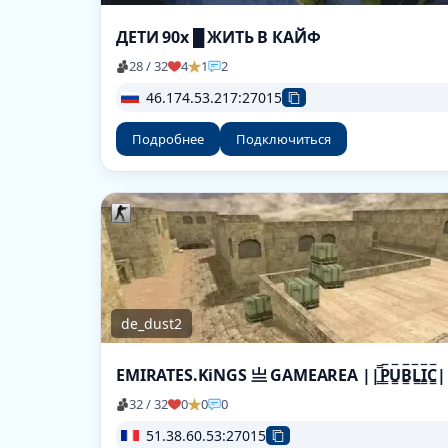
ДЕТИ 90х █ ЖИТЬ В КАЙФ
28 / 32
4
1
2
46.174.53.217:27015
Подробнее
Подключиться
de_dust2
EMIRATES.KiNGS 亗 GAMEAREA ||͇̿P͇̿U͇̿B͇̿L͇̿I͇̿C͇̿
32 / 32
0
0
0
51.38.60.53:27015