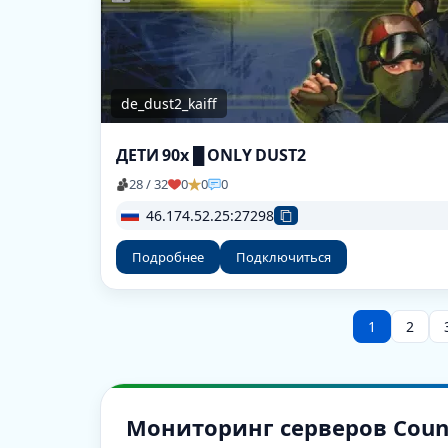
de_dust2_kaiff
ДЕТИ 90х █ ONLY DUST2
28 / 32
0
0
0
46.174.52.25:27298
Подробнее
Подключиться
1
2
Мониторинг серверов Counter