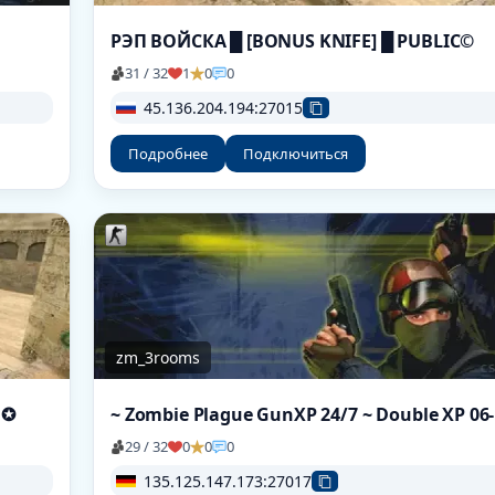
РЭП ВОЙСКА █ [BONUS KNIFE] █ PUBLIC©
31 / 32
1
0
0
45.136.204.194:27015
Подробнее
Подключиться
zm_3rooms
| ✪
29 / 32
0
0
0
135.125.147.173:27017