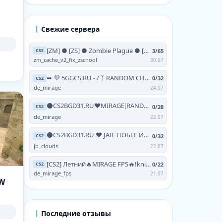
Свежие сервера
[ZM] ● [ZS] ● Zombie Plague ● [NO-STEAM | V93 | 24/7]
3/65
CSS
zm_cache_v2_fix_zschool
30.07
➥ 💜 5GGCS.RU - / ᛉ RANDOM CHEATS / 💜 TERRA ツ
0/32
CS2
de_mirage
24.07
⚫CS2BGD31.RU❤MIRAGE[RANDOM CHEATS+!VIPTEST,!SKINS]
0/28
CS2
de_mirage
22.07
⚫CS2BGD31.RU ❤ JAIL ПОБЕГ ИЗ АДА [FREE HOOK|GRAB|
0/32
CS2
jb_clouds
22.07
[CS2] Летний🔥MIRAGE FPS🔥!knife !skins !testvip
0/22
CS2
de_mirage_fps
21.07
OW
Последние отзывы