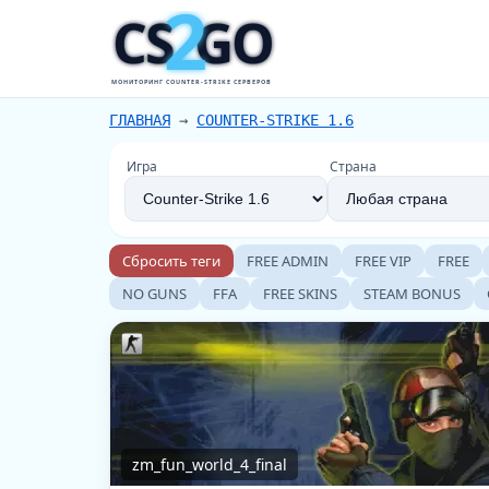
2
CS
GO
МОНИТОРИНГ COUNTER-STRIKE СЕРВЕРОВ
ГЛАВНАЯ
→
COUNTER-STRIKE 1.6
Игра
Страна
Сбросить теги
FREE ADMIN
FREE VIP
FREE
NO GUNS
FFA
FREE SKINS
STEAM BONUS
zm_fun_world_4_final