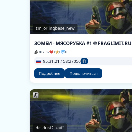
zm_orlingbase_new
ЗОМБИ - МЯСОРУБКА #1 ® FRAGLIMIT.RU
30 / 32
1
0
0
95.31.21.158:27050
Подробнее
Подключиться
de_dust2_kaiff