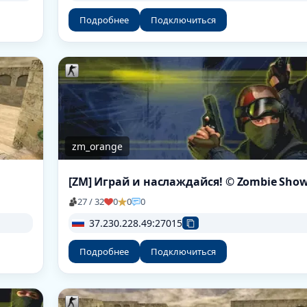
Подробнее
Подключиться
zm_orange
[ZM] Играй и наслаждайся! © Zombie Sho
27 / 32
0
0
0
37.230.228.49:27015
Подробнее
Подключиться