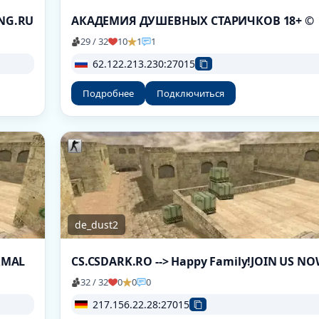
ING.RU
АКАДЕМИЯ ДУШЕВНЫХ СТАРИЧКОВ 18+ ©
29 / 32
10
1
1
62.122.213.230:27015
Подробнее
Подключиться
de_dust2
ORMAL
CS.CSDARK.RO --> Happy Family!JOIN US N
32 / 32
0
0
0
217.156.22.28:27015