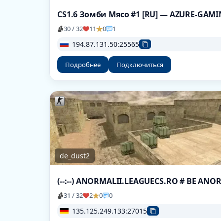
CS1.6 Зомби Мясо #1 [RU] — AZURE-GAM
30 / 32
11
0
1
194.87.131.50:25565
Подробнее
Подключиться
de_dust2
(--:--) ANORMALII.LEAGUECS.RO # BE AN
31 / 32
2
0
0
135.125.249.133:27015