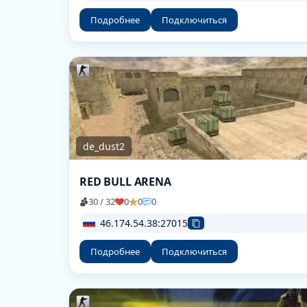
Подробнее
Подключиться
de_dust2
RED BULL ARENA
30 / 32
0
0
0
46.174.54.38:27015
Подробнее
Подключиться