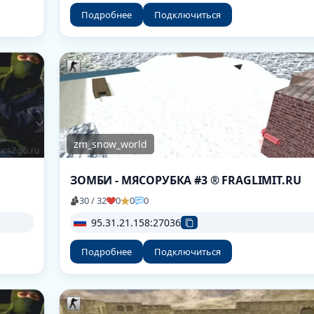
Подробнее
Подключиться
zm_snow_world
ЗОМБИ - МЯСОРУБКА #3 ® FRAGLIMIT.RU
30 / 32
0
0
0
95.31.21.158:27036
Подробнее
Подключиться