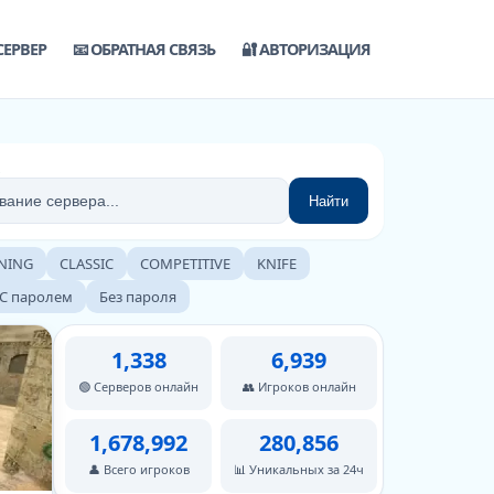
СЕРВЕР
📧 ОБРАТНАЯ СВЯЗЬ
🔐 АВТОРИЗАЦИЯ
Найти
NING
CLASSIC
COMPETITIVE
KNIFE
С паролем
Без пароля
1,338
6,939
🟢 Серверов онлайн
👥 Игроков онлайн
1,678,992
280,856
👤 Всего игроков
📊 Уникальных за 24ч