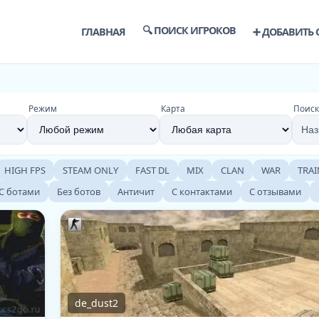
🔍 ПОИСК ИГРОКОВ
ГЛАВНАЯ
➕ ДОБАВИТЬ 
Режим
Карта
Поиск
HIGH FPS
STEAM ONLY
FAST DL
MIX
CLAN
WAR
TRAI
С ботами
Без ботов
Античит
С контактами
С отзывами
de_dust2