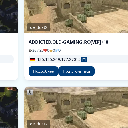
de_dust2
ADDICTED.OLD-GAMING.RO[VIP]+18
26 / 32
0
0
0
135.125.249.177:27015
Подробнее
Подключиться
de_dust2