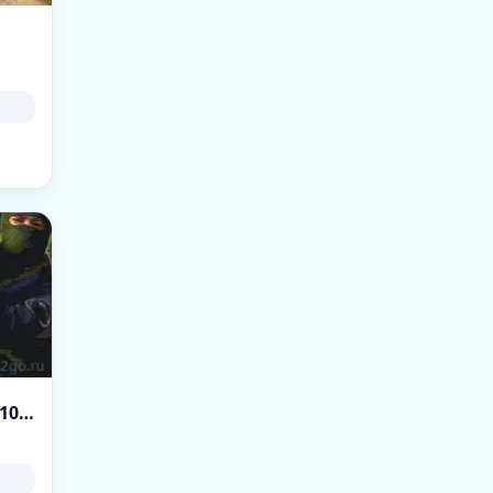
~ Zombie Plague GunXP 24/7 ~ Double XP 06-10PM EET