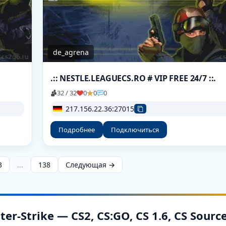
de_agrena
.:: NESTLE.LEAGUECS.RO # VIP FREE 24/7 ::.
32 / 32
0
0
0
217.156.22.36:27015
Подробнее
Подключиться
3
...
138
Следующая →
-Strike — CS2, CS:GO, CS 1.6, CS Sourc