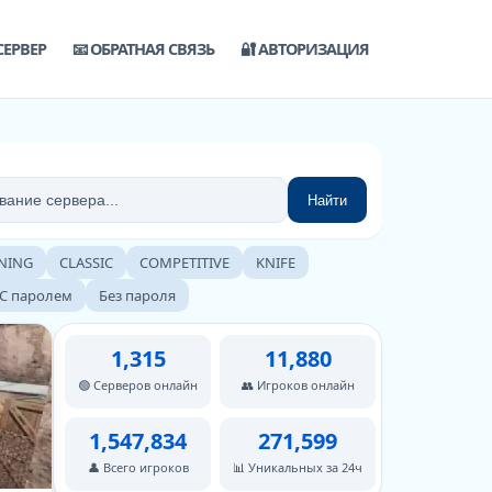
СЕРВЕР
📧 ОБРАТНАЯ СВЯЗЬ
🔐 АВТОРИЗАЦИЯ
Найти
NING
CLASSIC
COMPETITIVE
KNIFE
С паролем
Без пароля
1,315
11,880
🟢 Серверов онлайн
👥 Игроков онлайн
1,547,834
271,599
👤 Всего игроков
📊 Уникальных за 24ч