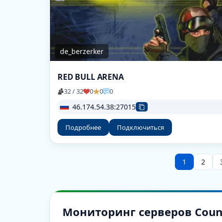
de_berzerker
RED BULL ARENA
32 / 32
0
0
0
46.174.54.38:27015
Подробнее
Подключиться
1
2
Мониторинг серверов Counter