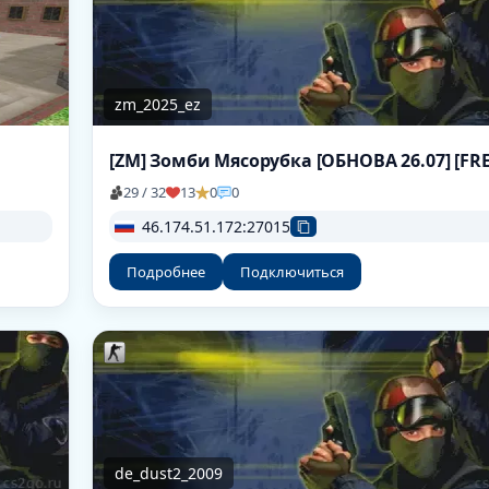
zm_2025_ez
29 / 32
13
0
0
46.174.51.172:27015
Подробнее
Подключиться
de_dust2_2009