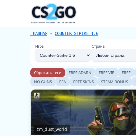
2
CS
GO
МОНИТОРИНГ COUNTER-STRIKE СЕРВЕРОВ
ГЛАВНАЯ
→
COUNTER-STRIKE 1.6
Игра
Страна
Сбросить теги
FREE ADMIN
FREE VIP
FREE
NO GUNS
FFA
FREE SKINS
STEAM BONUS
zm_dust_world