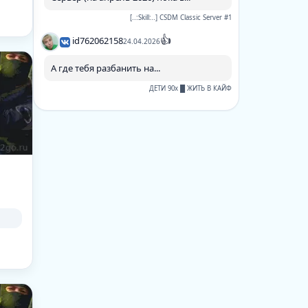
[..:Skill:..] CSDM Classic Server #1
👍
id762062158
24.04.2026
А где тебя разбанить на...
ДЕТИ 90х █ ЖИТЬ В КАЙФ