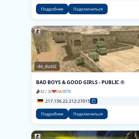
Подробнее
Подключиться
de_dust2
BAD BOYS & GOOD GIRLS - PUBLIC ®
32 / 32
0
0
0
217.156.22.212:27015
Подробнее
Подключиться