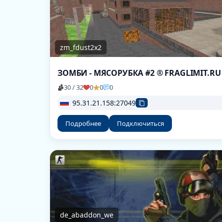
zm_fdust2x2
ЗОМБИ - МЯСОРУБКА #2 ® FRAGLIMIT.RU
30 / 32
0
0
0
95.31.21.158:27049
Подробнее
Подключиться
de_abaddon_we