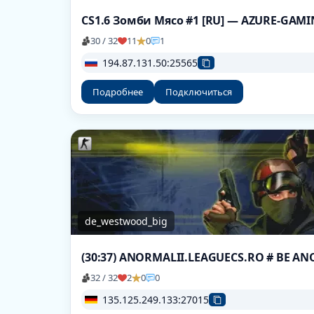
CS1.6 Зомби Мясо #1 [RU] — AZURE-GAM
30 / 32
11
0
1
194.87.131.50:25565
Подробнее
Подключиться
de_westwood_big
32 / 32
2
0
0
135.125.249.133:27015