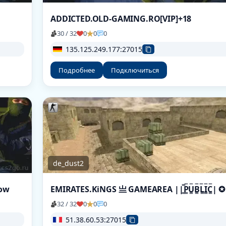
ADDICTED.OLD-GAMING.RO[VIP]+18
30 / 32
0
0
0
135.125.249.177:27015
Подробнее
Подключиться
de_dust2
how
EMIRATES.KiNGS 亗 GAMEAREA ||͇̿P͇̿U͇̿B͇̿L͇̿I͇̿C͇̿| ✪
32 / 32
0
0
0
51.38.60.53:27015