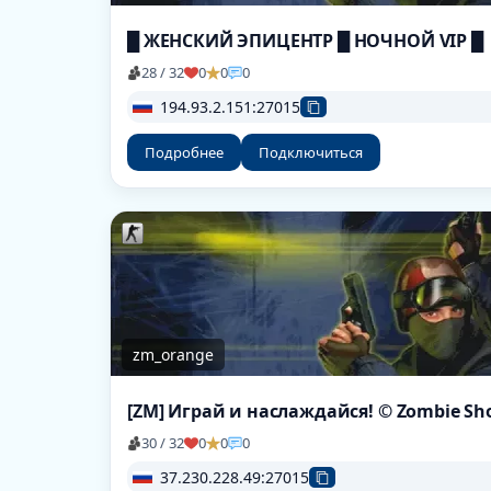
█ ЖЕНСКИЙ ЭПИЦЕНТР █ НОЧНОЙ VIP █
28 / 32
0
0
0
194.93.2.151:27015
Подробнее
Подключиться
zm_orange
[ZM] Играй и наслаждайся! © Zombie S
30 / 32
0
0
0
37.230.228.49:27015