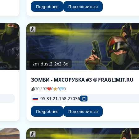
Подробнее
Подключиться
zm_dust2_2x2_8d
ЗОМБИ - МЯСОРУБКА #3 ® FRAGLIMIT.RU
30 / 32
0
0
0
95.31.21.158:27036
Подробнее
Подключиться