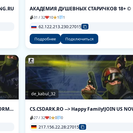
ING.RU
АКАДЕМИЯ ДУШЕВНЫХ СТАРИЧКОВ 18+ ©
31 / 32
10
1
1
62.122.213.230:27015
Подробнее
Подключиться
de_kabul_32
(30:37) ANORMALII.LEAGUECS.RO # BE ANORMAL
CS.CSDARK.RO --> Happy Family!JOIN US N
27 / 32
0
0
0
217.156.22.28:27015