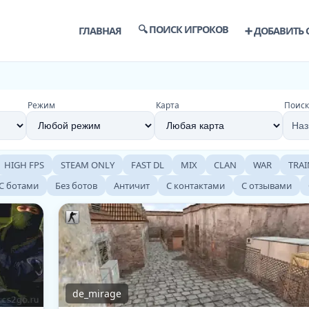
🔍 ПОИСК ИГРОКОВ
ГЛАВНАЯ
➕ ДОБАВИТЬ 
Режим
Карта
Поиск
HIGH FPS
STEAM ONLY
FAST DL
MIX
CLAN
WAR
TRAI
С ботами
Без ботов
Античит
С контактами
С отзывами
de_mirage