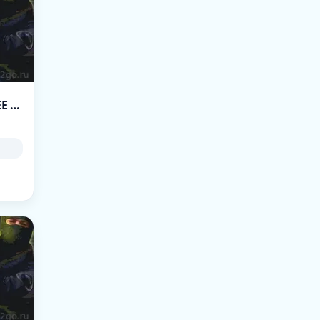
[ZM] Зомби Мясорубка [ОБНОВА 26.07] [FREE VIP]