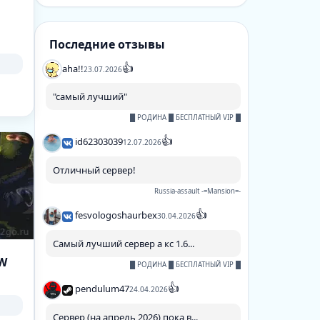
Последние отзывы
👍
aha!!
23.07.2026
"самый лучший"
█ РОДИНА █ БЕСПЛАТНЫЙ VIP █
👍
id62303039
12.07.2026
Отличный сервер!
Russia-assault -=Mansion=-
👍
fesvologoshaurbex
30.04.2026
Самый лучший сервер а кс 1.6...
OW
█ РОДИНА █ БЕСПЛАТНЫЙ VIP █
👍
pendulum47
24.04.2026
Сервер (на апрель 2026) пока в...