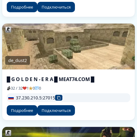
Подробнее
Подключиться
de_dust2
█ G O L D E N - E R A █ MEAT74.COM █
32 / 32
1
0
0
37.230.210.5:27015
Подробнее
Подключиться