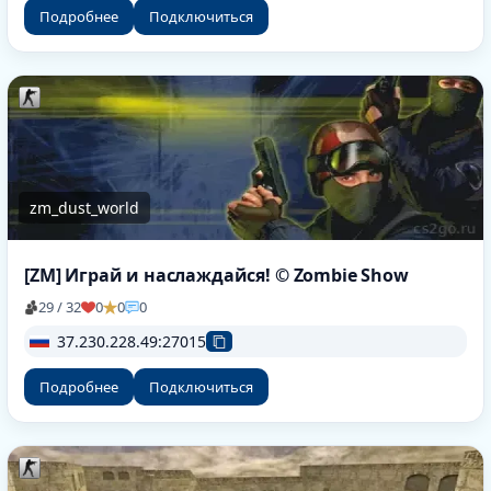
Подробнее
Подключиться
zm_dust_world
[ZM] Играй и наслаждайся! © Zombie Show
29 / 32
0
0
0
37.230.228.49:27015
Подробнее
Подключиться