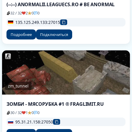
(--:--) ANORMALII.LEAGUECS.RO # BE ANORMAL
32 / 32
2
0
0
135.125.249.133:27015
Подробнее
Подключиться
zm_tunnel
ЗОМБИ - МЯСОРУБКА #1 ® FRAGLIMIT.RU
30 / 32
1
0
0
95.31.21.158:27050