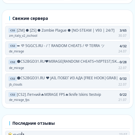
Свежие сервера
[ZM] ● [ZS] ● Zombie Plague ● [NO-STEAM | V93 | 24/7]
3/65
CSS
zm_italy_v2_zschool
30.07
➥ 💜 5GGCS.RU - / ᛉ RANDOM CHEATS / 💜 TERRA ツ
4/32
CS2
de_mirage
24.07
⚫CS2BGD31.RU❤MIRAGE[RANDOM CHEATS+!VIPTEST,!SKINS]
0/28
CS2
de_mirage
22.07
⚫CS2BGD31.RU ❤ JAIL ПОБЕГ ИЗ АДА [FREE HOOK|GRAB|
0/32
CS2
jb_clouds
22.07
[CS2] Летний🔥MIRAGE FPS🔥!knife !skins !testvip
0/22
CS2
de_mirage_fps
21.07
Последние отзывы
👍
aha!!
23.07