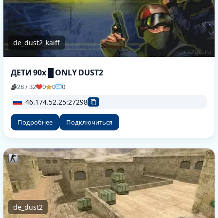
de_dust2_kaiff
ДЕТИ 90х █ ONLY DUST2
28 / 32
0
0
0
46.174.52.25:27298
Подробнее
Подключиться
de_dust2