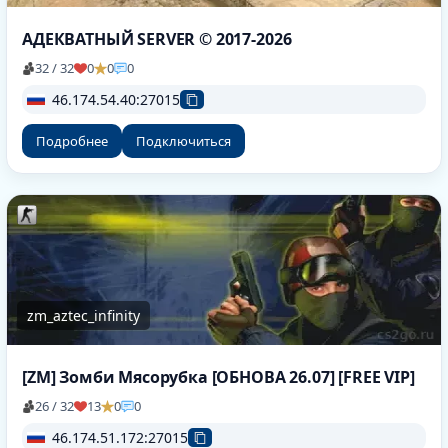
АДЕКВАТНЫЙ SERVER © 2017-2026
32 / 32
0
0
0
46.174.54.40:27015
Подробнее
Подключиться
zm_aztec_infinity
[ZM] Зомби Мясорубка [ОБНОВА 26.07] [FREE VIP]
26 / 32
13
0
0
46.174.51.172:27015