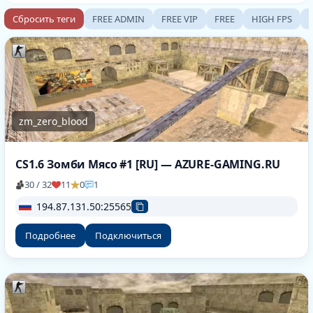
Сбросить теги
FREE ADMIN
FREE VIP
FREE
HIGH FPS
zm_zero_blood
CS1.6 Зомби Мясо #1 [RU] — AZURE-GAMING.RU
30 / 32
11
0
1
194.87.131.50:25565
Подробнее
Подключиться