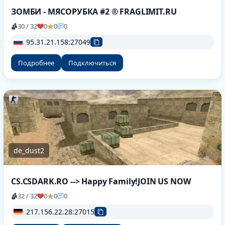
ЗОМБИ - МЯСОРУБКА #2 ® FRAGLIMIT.RU
30 / 32
0
0
0
95.31.21.158:27049
Подробнее
Подключиться
de_dust2
CS.CSDARK.RO --> Happy Family!JOIN US NOW
32 / 32
0
0
0
217.156.22.28:27015