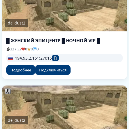
de_dust2
█ ЖЕНСКИЙ ЭПИЦЕНТР █ НОЧНОЙ VIP █
32 / 32
0
0
0
194.93.2.151:27015
Подробнее
Подключиться
de_dust2