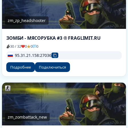
zm_zp_headshooter
ЗОМБИ - МЯСОРУБКА #3 ® FRAGLIMIT.RU
30 / 32
0
0
0
95.31.21.158:27036
Подробнее
Подключиться
zm_zombattack_new