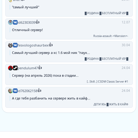
"самый лучший"
█ РОДИНА █ БЕСПЛАТНЫЙ VIP █
👍
id62303039
12.07
Отличный сервер!
Russia-assault -=Mansion=-
👍
fesvologoshaurbex
30.04
Самый лучший сервер а кс 1.6 мой ник "паук...
█ РОДИНА █ БЕСПЛАТНЫЙ VIP █
👍
pendulum47
24.04
Сервер (на апрель 2026) пока в стадии...
[..:Skill:..] CSDM Classic Server #1
👍
id762062158
24.04
А где тебя разбанить на сервере жить в кайф...
ДЕТИ 90х █ ЖИТЬ В КАЙФ