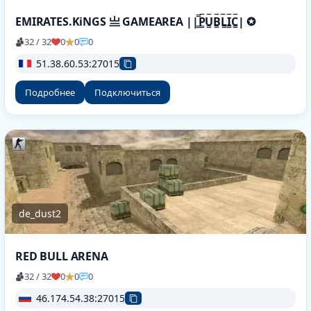
EMIRATES.KiNGS 亗 GAMEAREA ||͇̿P͇̿U͇̿B͇̿L͇̿I͇̿C͇̿| ✪
32 / 32
0
0
0
51.38.60.53:27015
Подробнее
Подключиться
de_dust2
RED BULL ARENA
32 / 32
0
0
0
46.174.54.38:27015