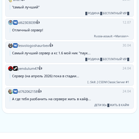
"самый лучший"
█ РОДИНА █ БЕСПЛАТНЫЙ VIP █
👍
id62303039
12.07
Отличный сервер!
Russia-assault -=Mansion=-
👍
fesvologoshaurbex
30.04
Самый лучший сервер а кс 1.6 мой ник "паук...
█ РОДИНА █ БЕСПЛАТНЫЙ VIP █
👍
pendulum47
24.04
Сервер (на апрель 2026) пока в стадии...
[..:Skill:..] CSDM Classic Server #1
👍
id762062158
24.04
А где тебя разбанить на сервере жить в кайф...
ДЕТИ 90х █ ЖИТЬ В КАЙФ