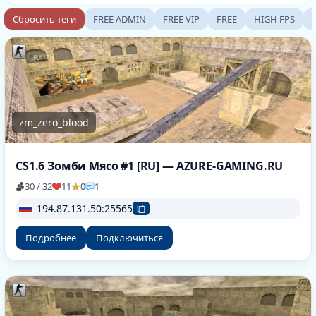
Сбросить теги
FREE ADMIN
FREE VIP
FREE
HIGH FPS
zm_zero_blood
CS1.6 Зомби Мясо #1 [RU] — AZURE-GAMING.RU
30 / 32
11
0
1
194.87.131.50:25565
Подробнее
Подключиться