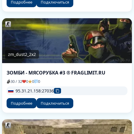
Подробнее
Подключиться
zm_dust2_2x2
ЗОМБИ - МЯСОРУБКА #3 ® FRAGLIMIT.RU
30 / 32
0
0
0
95.31.21.158:27036
Подробнее
Подключиться