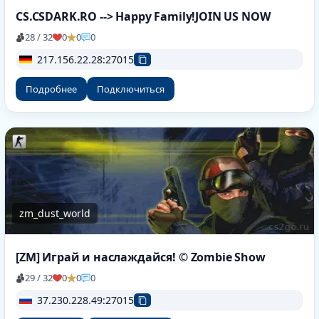
CS.CSDARK.RO --> Happy Family!JOIN US NOW
28 / 32
0
0
0
217.156.22.28:27015
Подробнее
Подключиться
zm_dust_world
[ZM] Играй и наслаждайся! © Zombie Show
29 / 32
0
0
0
37.230.228.49:27015