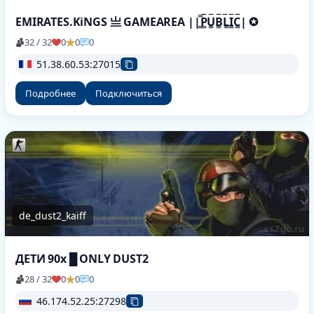
EMIRATES.KiNGS 亗 GAMEAREA ||͇̿P͇̿U͇̿B͇̿L͇̿I͇̿C͇̿| ✪
32 / 32
0
0
0
51.38.60.53:27015
Подробнее
Подключиться
de_dust2_kaiff
ДЕТИ 90х █ ONLY DUST2
28 / 32
0
0
0
46.174.52.25:27298