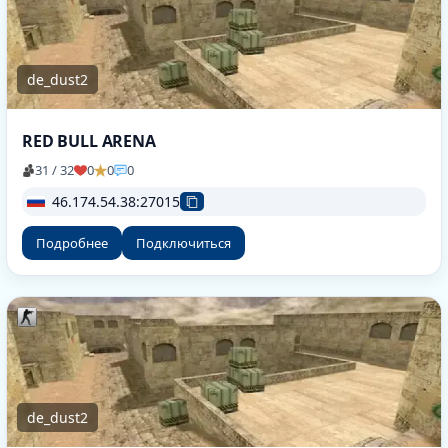
de_dust2
RED BULL ARENA
31 / 32
0
0
0
46.174.54.38:27015
Подробнее
Подключиться
de_dust2