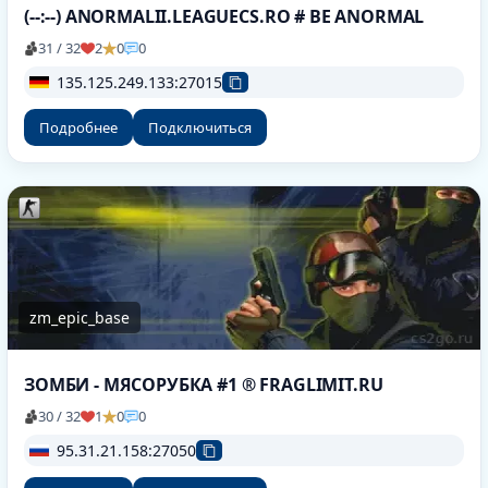
(--:--) ANORMALII.LEAGUECS.RO # BE ANORMAL
31 / 32
2
0
0
135.125.249.133:27015
Подробнее
Подключиться
zm_epic_base
ЗОМБИ - МЯСОРУБКА #1 ® FRAGLIMIT.RU
30 / 32
1
0
0
95.31.21.158:27050