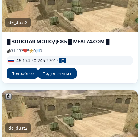
de_dust2
█ ЗОЛОТАЯ МОЛОДЁЖЬ █ MEAT74.COM █
31 / 32
5
0
0
46.174.50.245:27015
Подробнее
Подключиться
de_dust2