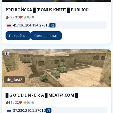
РЭП ВОЙСКА █ [BONUS KNIFE] █ PUBLIC©
27 / 32
1
0
0
45.136.204.194:27015
Подробнее
Подключиться
de_dust2
█ G O L D E N - E R A █ MEAT74.COM █
31 / 32
1
0
0
37.230.210.5:27015