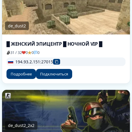
de_dust2
█ ЖЕНСКИЙ ЭПИЦЕНТР █ НОЧНОЙ VIP █
31 / 32
0
0
0
194.93.2.151:27015
Подробнее
Подключиться
de_dust2_2x2