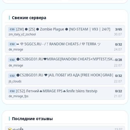
Свежие сервера
[ZM] ● [ZS] ● Zombie Plague ● [NO-STEAM | V93 | 24/7]
3/65
CSS
zm_italy_v2_zschool
30.07
➥ 💜 5GGCS.RU - / ᛉ RANDOM CHEATS / 💜 TERRA ツ
0/32
CS2
de_mirage
24.07
⚫CS2BGD31.RU❤MIRAGE[RANDOM CHEATS+!VIPTEST,!SKINS]
0/28
CS2
de_mirage
22.07
⚫CS2BGD31.RU ❤ JAIL ПОБЕГ ИЗ АДА [FREE HOOK|GRAB|
0/32
CS2
jb_clouds
22.07
[CS2] Летний🔥MIRAGE FPS🔥!knife !skins !testvip
0/22
CS2
de_mirage_fps
21.07
Последние отзывы
👍
aha!!
23.07