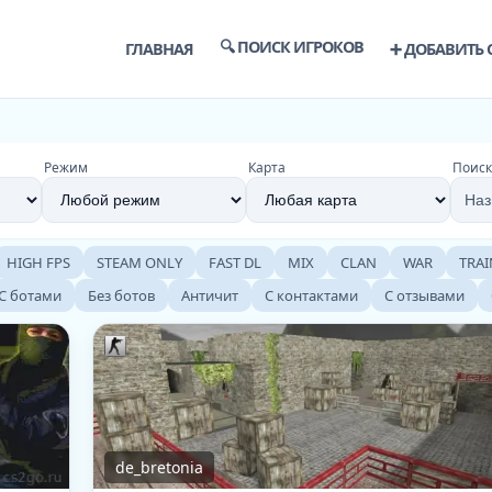
🔍 ПОИСК ИГРОКОВ
ГЛАВНАЯ
➕ ДОБАВИТЬ 
Режим
Карта
Поиск
HIGH FPS
STEAM ONLY
FAST DL
MIX
CLAN
WAR
TRAI
С ботами
Без ботов
Античит
С контактами
С отзывами
de_bretonia