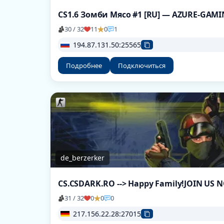
CS1.6 Зомби Мясо #1 [RU] — AZURE-GAM
30 / 32
11
0
1
194.87.131.50:25565
Подробнее
Подключиться
de_berzerker
CS.CSDARK.RO --> Happy Family!JOIN US 
31 / 32
0
0
0
217.156.22.28:27015