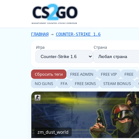
2
CS
GO
МОНИТОРИНГ COUNTER-STRIKE СЕРВЕРОВ
ГЛАВНАЯ
→
COUNTER-STRIKE 1.6
Игра
Страна
Сбросить теги
FREE ADMIN
FREE VIP
FREE
NO GUNS
FFA
FREE SKINS
STEAM BONUS
zm_dust_world