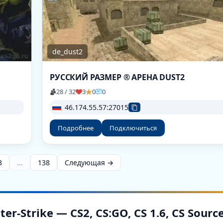
de_dust2
РУССКИЙ РАЗМЕР ® АРЕНА DUST2
28 / 32
3
0
0
46.174.55.57:27015
Подробнее
Подключиться
3
...
138
Следующая →
-Strike — CS2, CS:GO, CS 1.6, CS Sourc