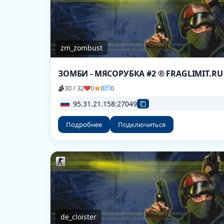
zm_zombust
ЗОМБИ - МЯСОРУБКА #2 ® FRAGLIMIT.RU
30 / 32
0
0
0
95.31.21.158:27049
Подробнее
Подключиться
de_cloister