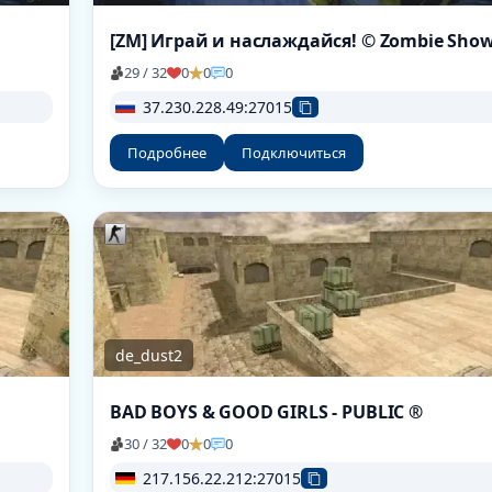
[ZM] Играй и наслаждайся! © Zombie Sho
29 / 32
0
0
0
37.230.228.49:27015
Подробнее
Подключиться
de_dust2
BAD BOYS & GOOD GIRLS - PUBLIC ®
30 / 32
0
0
0
217.156.22.212:27015