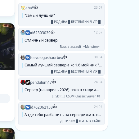
👍
aha!!
23.07
"самый лучший"
█ РОДИНА █ БЕСПЛАТНЫЙ VIP █
👍
id62303039
12.07
Отличный сервер!
Russia-assault -=Mansion=-
👍
fesvologoshaurbex
30.04
Самый лучший сервер а кс 1.6 мой ник "паук...
█ РОДИНА █ БЕСПЛАТНЫЙ VIP █
👍
pendulum47
24.04
Сервер (на апрель 2026) пока в стадии...
[..:Skill:..] CSDM Classic Server #1
👍
id762062158
24.04
А где тебя разбанить на сервере жить в кайф...
ДЕТИ 90х █ ЖИТЬ В КАЙФ