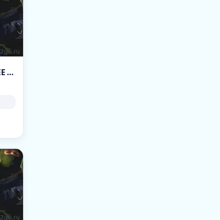
[ZM] Зомби Мясорубка [ОБНОВА 26.07] [FREE VIP]