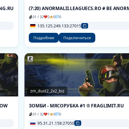
ING.RU
(7:20) ANORMALII.LEAGUECS.RO # BE ANOR
31 / 32
2
0
0
135.125.249.133:27015
Подробнее
Подключиться
zm_dust2_2x2_biz
NOW
ЗОМБИ - МЯСОРУБКА #1 ® FRAGLIMIT.RU
31 / 32
1
0
0
95.31.21.158:27050