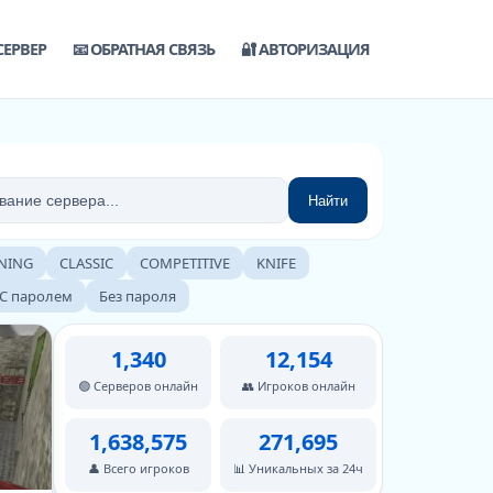
СЕРВЕР
📧 ОБРАТНАЯ СВЯЗЬ
🔐 АВТОРИЗАЦИЯ
Найти
NING
CLASSIC
COMPETITIVE
KNIFE
С паролем
Без пароля
1,340
12,154
🟢 Серверов онлайн
👥 Игроков онлайн
1,638,575
271,695
👤 Всего игроков
📊 Уникальных за 24ч