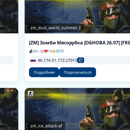
zm_dust_world_summer_f
29 / 32
13
0
0
46.174.51.172:27015
Подробнее
Подключиться
zm_ice_attack-af