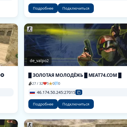
Подробнее
Подключиться
de_valpo2
| ✪
█ ЗОЛОТАЯ МОЛОДЁЖЬ █ MEAT74.COM █
27 / 32
5
0
0
46.174.50.245:27015
Подробнее
Подключиться