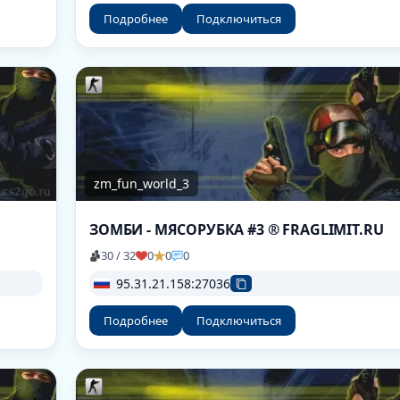
Подробнее
Подключиться
zm_fun_world_3
ЗОМБИ - МЯСОРУБКА #3 ® FRAGLIMIT.RU
30 / 32
0
0
0
95.31.21.158:27036
Подробнее
Подключиться