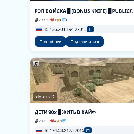
РЭП ВОЙСКА █ [BONUS KNIFE] █ PUBLIC©
29 / 32
1
0
0
45.136.204.194:27015
Подробнее
Подключиться
de_dust2
ДЕТИ 90х █ ЖИТЬ В КАЙФ
28 / 32
4
1
2
46.174.53.217:27015