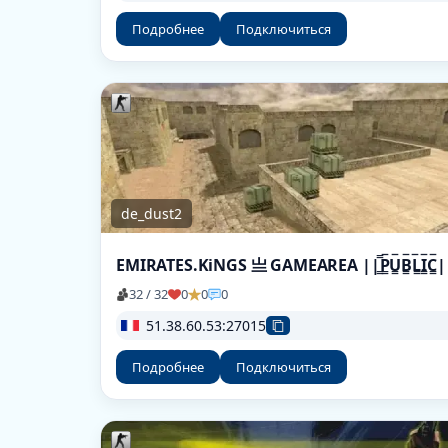
Подробнее
Подключиться
de_dust2
EMIRATES.KiNGS 亗 GAMEAREA ||͇̿P͇̿U͇̿B͇̿L͇̿I͇̿C͇̿
32 / 32
0
0
0
51.38.60.53:27015
Подробнее
Подключиться