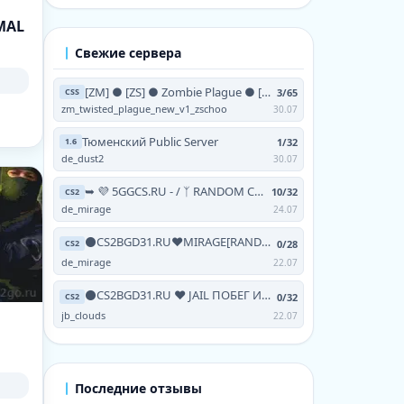
MAL
Свежие сервера
[ZM] ● [ZS] ● Zombie Plague ● [NO-STEAM | V93 | 24/7]
3/65
CSS
zm_twisted_plague_new_v1_zschoo
30.07
Тюменский Public Server
1/32
1.6
de_dust2
30.07
➥ 💜 5GGCS.RU - / ᛉ RANDOM CHEATS / 💜 TERRA ツ
10/32
CS2
de_mirage
24.07
⚫CS2BGD31.RU❤MIRAGE[RANDOM CHEATS+!VIPTEST,!SKINS]
0/28
CS2
de_mirage
22.07
⚫CS2BGD31.RU ❤ JAIL ПОБЕГ ИЗ АДА [FREE HOOK|GRAB|
0/32
CS2
jb_clouds
22.07
Последние отзывы