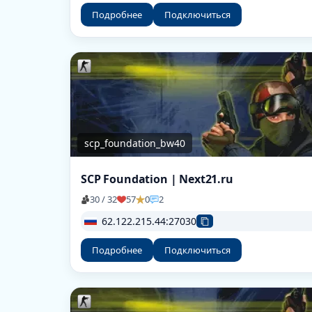
Подробнее
Подключиться
scp_foundation_bw40
SCP Foundation | Next21.ru
30 / 32
57
0
2
62.122.215.44:27030
Подробнее
Подключиться