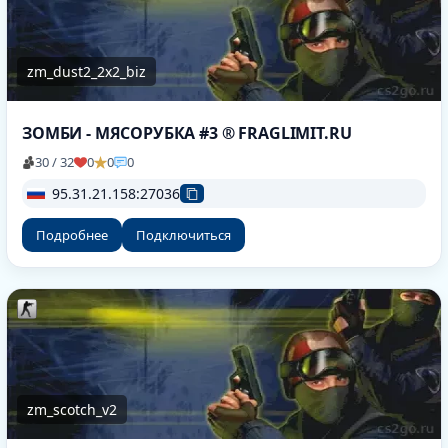
zm_dust2_2x2_biz
ЗОМБИ - МЯСОРУБКА #3 ® FRAGLIMIT.RU
30 / 32
0
0
0
95.31.21.158:27036
Подробнее
Подключиться
zm_scotch_v2