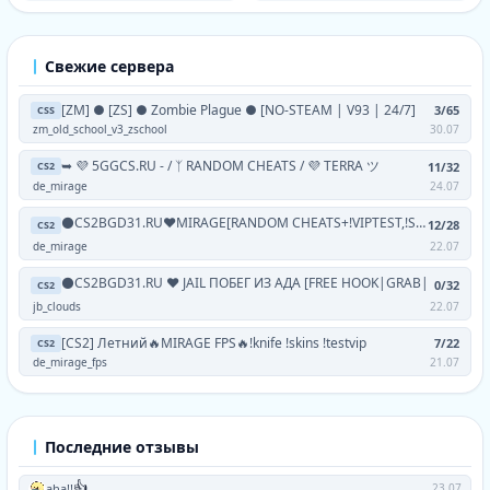
Свежие сервера
[ZM] ● [ZS] ● Zombie Plague ● [NO-STEAM | V93 | 24/7]
3/65
CSS
zm_old_school_v3_zschool
30.07
➥ 💜 5GGCS.RU - / ᛉ RANDOM CHEATS / 💜 TERRA ツ
11/32
CS2
de_mirage
24.07
⚫CS2BGD31.RU❤MIRAGE[RANDOM CHEATS+!VIPTEST,!SKINS]
12/28
CS2
de_mirage
22.07
⚫CS2BGD31.RU ❤ JAIL ПОБЕГ ИЗ АДА [FREE HOOK|GRAB|
0/32
CS2
jb_clouds
22.07
[CS2] Летний🔥MIRAGE FPS🔥!knife !skins !testvip
7/22
CS2
de_mirage_fps
21.07
Последние отзывы
👍
aha!!
23.07