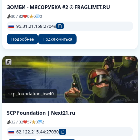
ЗОМБИ - МЯСОРУБКА #2 ® FRAGLIMIT.RU
30 / 32
0
0
0
95.31.21.158:27049
Подробнее
Подключиться
scp_foundation_bw40
SCP Foundation | Next21.ru
32 / 32
57
0
2
62.122.215.44:27030