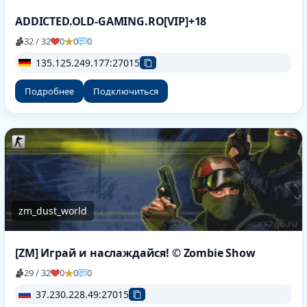
ADDICTED.OLD-GAMING.RO[VIP]+18
32 / 32
0
0
0
135.125.249.177:27015
Подробнее
Подключиться
zm_dust_world
[ZM] Играй и наслаждайся! © Zombie Show
29 / 32
0
0
0
37.230.228.49:27015