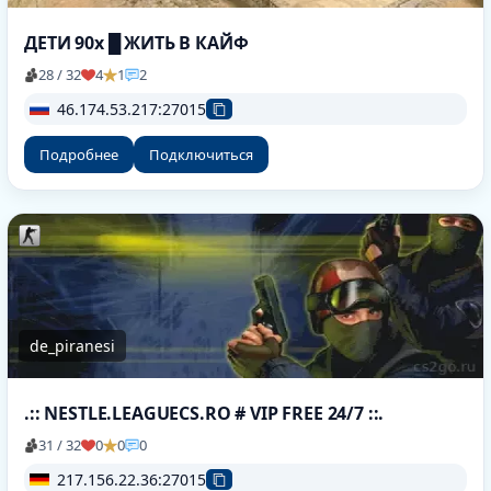
ДЕТИ 90х █ ЖИТЬ В КАЙФ
28 / 32
4
1
2
46.174.53.217:27015
Подробнее
Подключиться
de_piranesi
.:: NESTLE.LEAGUECS.RO # VIP FREE 24/7 ::.
31 / 32
0
0
0
217.156.22.36:27015