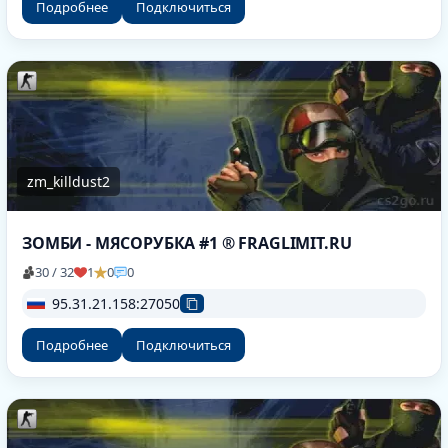
Подробнее
Подключиться
zm_killdust2
ЗОМБИ - МЯСОРУБКА #1 ® FRAGLIMIT.RU
30 / 32
1
0
0
95.31.21.158:27050
Подробнее
Подключиться