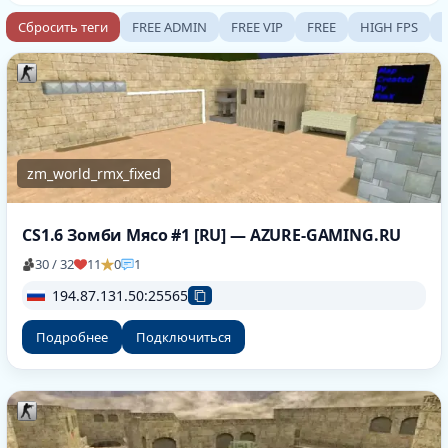
Сбросить теги
FREE ADMIN
FREE VIP
FREE
HIGH FPS
zm_world_rmx_fixed
CS1.6 Зомби Мясо #1 [RU] — AZURE-GAMING.RU
30 / 32
11
0
1
194.87.131.50:25565
Подробнее
Подключиться