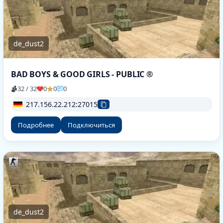
de_dust2
BAD BOYS & GOOD GIRLS - PUBLIC ®
32 / 32
0
0
0
217.156.22.212:27015
Подробнее
Подключиться
de_dust2