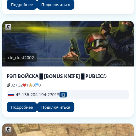
Подробнее
Подключиться
de_dust2002
РЭП ВОЙСКА █ [BONUS KNIFE] █ PUBLIC©
32 / 32
1
0
0
45.136.204.194:27015
Подробнее
Подключиться