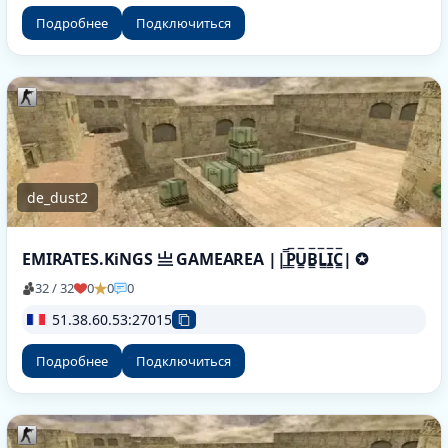
Подробнее
Подключиться
de_dust2
EMIRATES.KiNGS 亗 GAMEAREA ||͇̿P͇̿U͇̿B͇̿L͇̿I͇̿C͇̿| ✪
32 / 32
0
0
0
51.38.60.53:27015
Подробнее
Подключиться