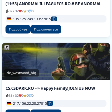
(11:53) ANORMALII.LEAGUECS.RO # BE ANORMAL
32 / 32
2
0
0
135.125.249.133:27015
Подробнее
Подключиться
de_westwood_big
CS.CSDARK.RO --> Happy Family!JOIN US NOW
31 / 32
0
0
0
217.156.22.28:27015