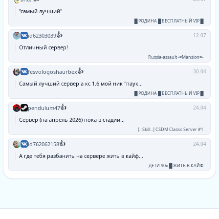
"самый лучший"
█ РОДИНА █ БЕСПЛАТНЫЙ VIP █
👍
id62303039
12.07
Отличный сервер!
Russia-assault -=Mansion=-
👍
fesvologoshaurbex
30.04
Самый лучший сервер а кс 1.6 мой ник "паук...
█ РОДИНА █ БЕСПЛАТНЫЙ VIP █
👍
pendulum47
24.04
Сервер (на апрель 2026) пока в стадии...
[..:Skill:..] CSDM Classic Server #1
👍
id762062158
24.04
А где тебя разбанить на сервере жить в кайф...
ДЕТИ 90х █ ЖИТЬ В КАЙФ